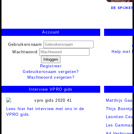
DE SPIJKE
Account
Gebruikersnaam
Help met h
Wachtwoord
Inloggen
Registreer
Gebruikersnaam vergeten?
Wachtwoord vergeten?
Interview VPRO gids
Matthijs Gaa
Lees hier het interview met ons in de
Thijs Boontje
VPRO gids.
Leontien Ceu
Les Gammas
Ad Verbrugge