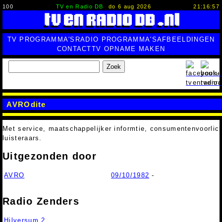
100
TV en Radio DB
do 6 aug 2026
21:16:58
TV PROGRAMMA'S
RADIO PROGRAMMA'S
AFBEELDINGEN
CONTACT
TV OPNAME MAKEN
Zoek
AVROdite
Met service, maatschappelijker informtie, consumentenvoorlic
luisteraars.
Uitgezonden door
AVRO
09/10/1982
-
Radio Zenders
Hilversum 2