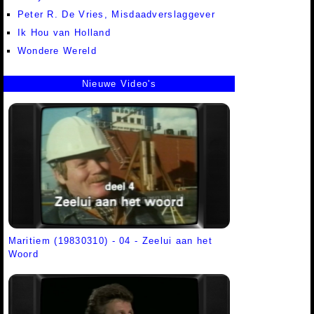
Peter R. De Vries, Misdaadverslaggever
Ik Hou van Holland
Wondere Wereld
Nieuwe Video's
Maritiem (19830310) - 04 - Zeelui aan het
Woord