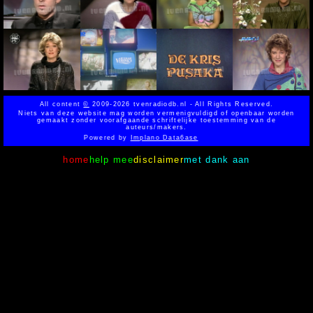
All content
©
2009-2026 tvenradiodb.nl - All Rights Reserved.
Niets van deze website mag worden vermenigvuldigd of openbaar worden
gemaakt zonder voorafgaande schriftelijke toestemming van de
auteurs/makers.
Powered by
Implano Data6ase
home
help mee
disclaimer
met dank aan