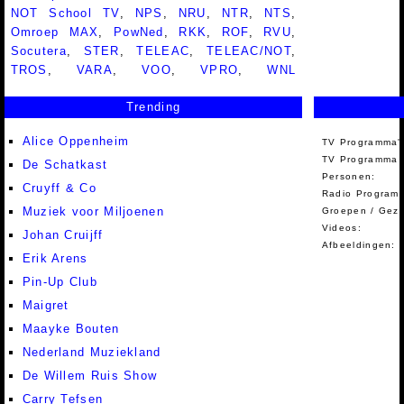
NOT School TV
,
NPS
,
NRU
,
NTR
,
NTS
,
Omroep MAX
,
PowNed
,
RKK
,
ROF
,
RVU
,
Socutera
,
STER
,
TELEAC
,
TELEAC/NOT
,
TROS
,
VARA
,
VOO
,
VPRO
,
WNL
Trending
Alice Oppenheim
TV Programma'
TV Programma A
De Schatkast
Personen:
Cruyff & Co
Radio Programm
Muziek voor Miljoenen
Groepen / Gez
Videos:
Johan Cruijff
Afbeeldingen:
Erik Arens
Pin-Up Club
Maigret
Maayke Bouten
Nederland Muziekland
De Willem Ruis Show
Carry Tefsen