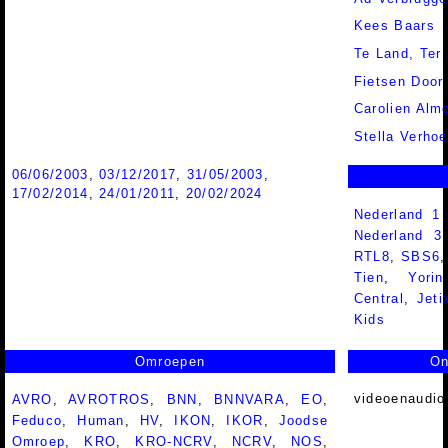
Kees Baars
Te Land, Ter 
Fietsen Door
Carolien Alm
Stella Verhoe
06/06/2003
,
03/12/2017
,
31/05/2003
,
17/02/2014
,
24/01/2011
,
20/02/2024
Nederland 1
Nederland 
RTL8
,
SBS6
Tien
,
Yorin
Central
,
Jeti
Kids
Omroepen
On
videoenaudio
AVRO
,
AVROTROS
,
BNN
,
BNNVARA
,
EO
,
Feduco
,
Human
,
HV
,
IKON
,
IKOR
,
Joodse
Omroep
,
KRO
,
KRO-NCRV
,
NCRV
,
NOS
,