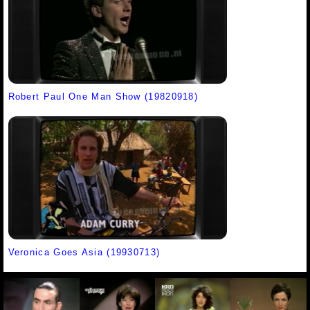
Robert Paul One Man Show (19820918)
Veronica Goes Asia (19930713)