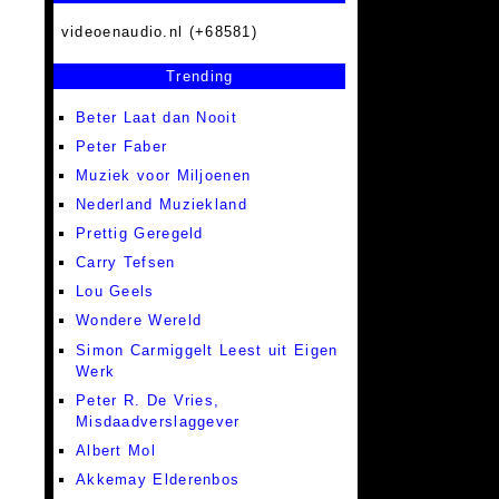
videoenaudio.nl (+68581)
Trending
Beter Laat dan Nooit
Peter Faber
Muziek voor Miljoenen
Nederland Muziekland
Prettig Geregeld
Carry Tefsen
Lou Geels
Wondere Wereld
Simon Carmiggelt Leest uit Eigen
Werk
Peter R. De Vries,
Misdaadverslaggever
Albert Mol
Akkemay Elderenbos