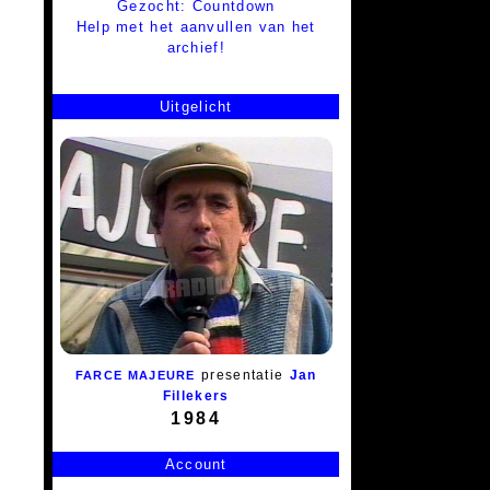
Gezocht: Countdown
Help met het aanvullen van het
archief!
Uitgelicht
presentatie
Jan
FARCE MAJEURE
Fillekers
1984
Account