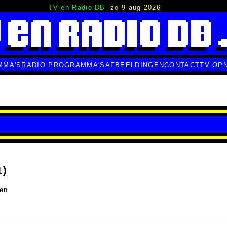
TV en Radio DB
zo 9 aug 2026
MMA'S
RADIO PROGRAMMA'S
AFBEELDINGEN
CONTACT
TV OP
1)
en