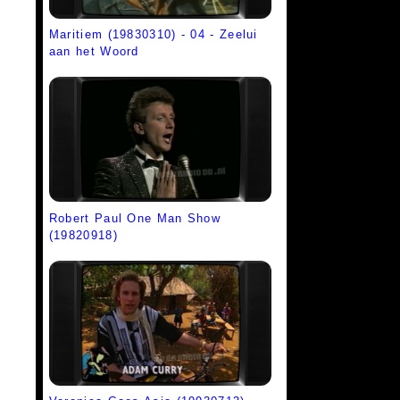
Maritiem (19830310) - 04 - Zeelui
aan het Woord
Robert Paul One Man Show
(19820918)