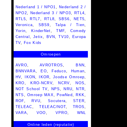
Nederland 1 / NPO1
,
Nederland 2 /
NPO2
,
Nederland 3 / NPO3
,
RTL4
,
RTL5
,
RTL7
,
RTL8
,
SBS6
,
NET5
,
Veronica
,
SBS9
,
Talpa / Tien
,
Yorin
,
KinderNet
,
TMF
,
Comedy
Central
,
Jetix
,
BVN
,
TV10
,
Europa
TV
,
Fox Kids
Omroepen
AVRO
,
AVROTROS
,
BNN
,
BNNVARA
,
EO
,
Feduco
,
Human
,
HV
,
IKON
,
IKOR
,
Joodse Omroep
,
KRO
,
KRO-NCRV
,
NCRV
,
NOS
,
NOT School TV
,
NPS
,
NRU
,
NTR
,
NTS
,
Omroep MAX
,
PowNed
,
RKK
,
ROF
,
RVU
,
Socutera
,
STER
,
TELEAC
,
TELEAC/NOT
,
TROS
,
VARA
,
VOO
,
VPRO
,
WNL
Online leden (reputatie)