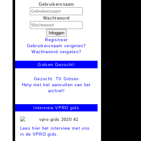
Gebruikersnaam
Wachtwoord
Inloggen
Registreer
Gebruikersnaam vergeten?
Wachtwoord vergeten?
Gidsen Gezocht!
Gezocht: TV Gidsen
Help met het aanvullen van het
archief!
Interview VPRO gids
Lees hier het interview met ons
in de VPRO gids.