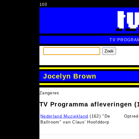
100
TV PROGRA
Zoek
Jocelyn Brown
Zangeres
TV Programma afleveringen (
Nederland Muziekland
(162) "De
Optred
Ballroom" van Claus' Hoofddorp