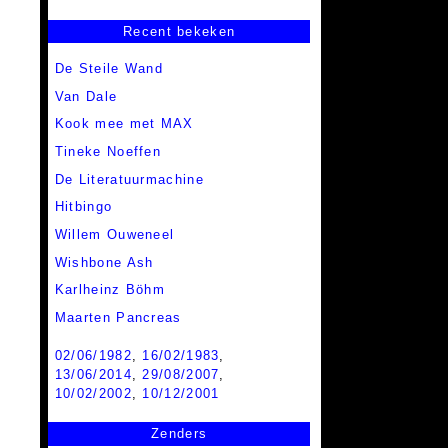
Recent bekeken
De Steile Wand
Van Dale
Kook mee met MAX
Tineke Noeffen
De Literatuurmachine
Hitbingo
Willem Ouweneel
Wishbone Ash
Karlheinz Böhm
Maarten Pancreas
02/06/1982
,
16/02/1983
,
13/06/2014
,
29/08/2007
,
10/02/2002
,
10/12/2001
Zenders