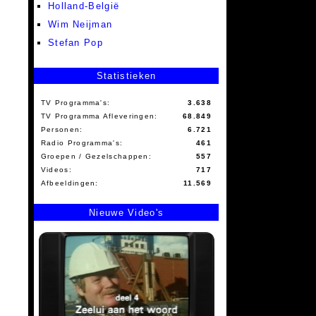
Holland-België
Wim Neijman
Stefan Pop
Statistieken
TV Programma's:
3.638
TV Programma Afleveringen:
68.849
Personen:
6.721
Radio Programma's:
461
Groepen / Gezelschappen:
557
Videos:
717
Afbeeldingen:
11.569
Nieuwe Video's