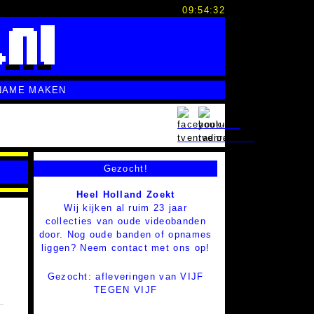
09:54:33
NAME MAKEN
Gezocht!
Heel Holland Zoekt
Wij kijken al ruim 23 jaar
collecties van oude videobanden
door. Nog oude banden of opnames
liggen? Neem contact met ons op!
Gezocht: afleveringen van VIJF
TEGEN VIJF