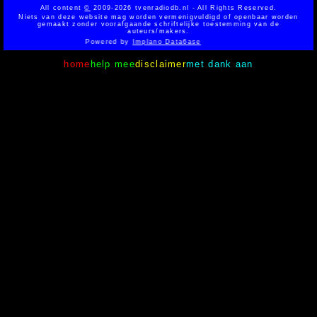
All content
©
2009-2026 tvenradiodb.nl - All Rights Reserved.
Niets van deze website mag worden vermenigvuldigd of openbaar worden
gemaakt zonder voorafgaande schriftelijke toestemming van de
auteurs/makers.
Powered by
Implano Data6ase
home
help mee
disclaimer
met dank aan