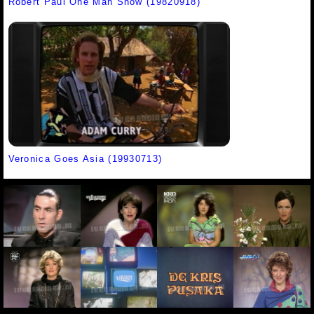
Robert Paul One Man Show (19820918)
Veronica Goes Asia (19930713)