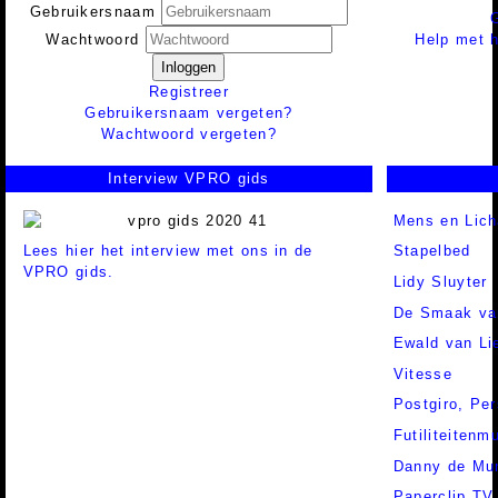
Gebruikersnaam
Help met h
Wachtwoord
Inloggen
Registreer
Gebruikersnaam vergeten?
Wachtwoord vergeten?
Interview VPRO gids
Mens en Lic
Lees hier het interview met ons in de
Stapelbed
VPRO gids.
Lidy Sluyter
De Smaak va
Ewald van Li
Vitesse
Postgiro,
Per
Futiliteiten
Danny de Mu
Paperclip TV