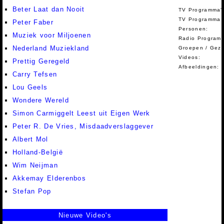
Beter Laat dan Nooit
TV Programma'
TV Programma A
Peter Faber
Personen:
Muziek voor Miljoenen
Radio Programm
Nederland Muziekland
Groepen / Gez
Videos:
Prettig Geregeld
Afbeeldingen:
Carry Tefsen
Lou Geels
Wondere Wereld
Simon Carmiggelt Leest uit Eigen Werk
Peter R. De Vries, Misdaadverslaggever
Albert Mol
Holland-België
Wim Neijman
Akkemay Elderenbos
Stefan Pop
Nieuwe Video's