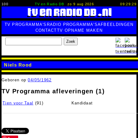
100
TV en Radio DB
zo 9 aug 2026
09:29:30
TV PROGRAMMA'S
RADIO PROGRAMMA'S
AFBEELDINGEN
CONTACT
TV OPNAME MAKEN
Zoek
Niels Rood
Geboren op
04/05/1962
TV Programma afleveringen (1)
Tien voor Taal
(91)
Kandidaat