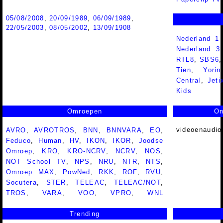
05/08/2008
,
20/09/1989
,
06/09/1989
,
22/05/2003
,
08/05/2002
,
13/09/1908
Nederland 1
Nederland 
RTL8
,
SBS6
Tien
,
Yorin
Central
,
Jeti
Kids
Omroepen
On
videoenaudio
AVRO
,
AVROTROS
,
BNN
,
BNNVARA
,
EO
,
Feduco
,
Human
,
HV
,
IKON
,
IKOR
,
Joodse
Omroep
,
KRO
,
KRO-NCRV
,
NCRV
,
NOS
,
NOT School TV
,
NPS
,
NRU
,
NTR
,
NTS
,
Omroep MAX
,
PowNed
,
RKK
,
ROF
,
RVU
,
Socutera
,
STER
,
TELEAC
,
TELEAC/NOT
,
TROS
,
VARA
,
VOO
,
VPRO
,
WNL
Trending