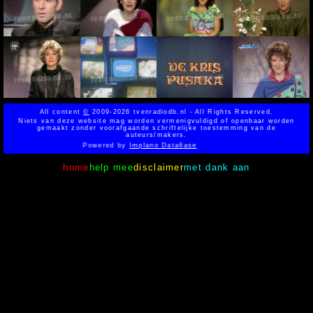
All content
©
2009-2026 tvenradiodb.nl - All Rights Reserved.
Niets van deze website mag worden vermenigvuldigd of openbaar worden
gemaakt zonder voorafgaande schriftelijke toestemming van de
auteurs/makers.
Powered by
Implano Data6ase
home
help mee
disclaimer
met dank aan