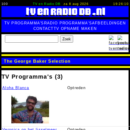
100
TV en Radio DB
za 8 aug 2026
19:26:10
TV PROGRAMMA'S
RADIO PROGRAMMA'S
AFBEELDINGEN
CONTACT
TV OPNAME MAKEN
Zoek
The George Baker Selection
TV Programma's (3)
Aloha Blanca
Optreden
Veronica op het Ijsselmeer
Optreden