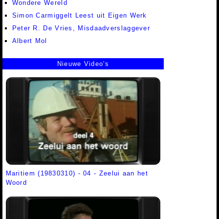
Wondere Wereld
Simon Carmiggelt Leest uit Eigen Werk
Peter R. De Vries, Misdaadverslaggever
Albert Mol
Nieuwe Video's
Maritiem (19830310) - 04 - Zeelui aan het
Woord