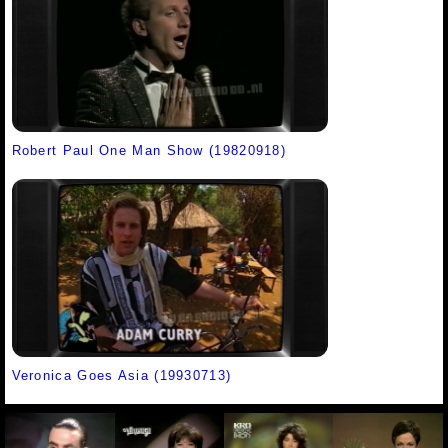
Robert Paul One Man Show (19820918)
Veronica Goes Asia (19930713)