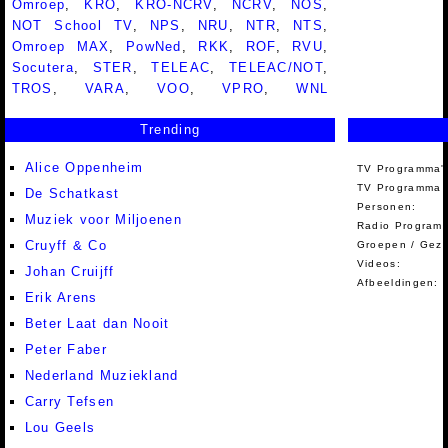
Omroep
,
KRO
,
KRO-NCRV
,
NCRV
,
NOS
,
NOT School TV
,
NPS
,
NRU
,
NTR
,
NTS
,
Omroep MAX
,
PowNed
,
RKK
,
ROF
,
RVU
,
Socutera
,
STER
,
TELEAC
,
TELEAC/NOT
,
TROS
,
VARA
,
VOO
,
VPRO
,
WNL
Trending
Alice Oppenheim
TV Programma'
TV Programma A
De Schatkast
Personen:
Muziek voor Miljoenen
Radio Programm
Cruyff & Co
Groepen / Gez
Videos:
Johan Cruijff
Afbeeldingen:
Erik Arens
Beter Laat dan Nooit
Peter Faber
Nederland Muziekland
Carry Tefsen
Lou Geels