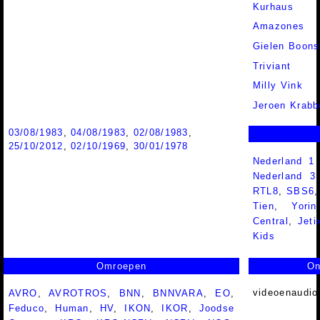
Kurhaus
Amazones
Gielen Boons
Triviant
Milly Vink
Jeroen Krabb
03/08/1983
,
04/08/1983
,
02/08/1983
,
25/10/2012
,
02/10/1969
,
30/01/1978
Nederland 1
Nederland 
RTL8
,
SBS6
Tien
,
Yorin
Central
,
Jeti
Kids
Omroepen
On
videoenaudio
AVRO
,
AVROTROS
,
BNN
,
BNNVARA
,
EO
,
Feduco
,
Human
,
HV
,
IKON
,
IKOR
,
Joodse