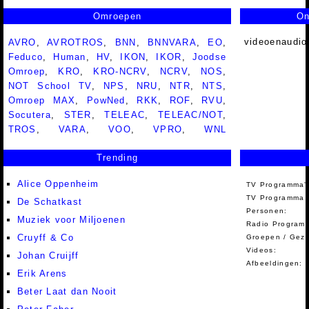
Omroepen
On
videoenaudio
AVRO
,
AVROTROS
,
BNN
,
BNNVARA
,
EO
,
Feduco
,
Human
,
HV
,
IKON
,
IKOR
,
Joodse
Omroep
,
KRO
,
KRO-NCRV
,
NCRV
,
NOS
,
NOT School TV
,
NPS
,
NRU
,
NTR
,
NTS
,
Omroep MAX
,
PowNed
,
RKK
,
ROF
,
RVU
,
Socutera
,
STER
,
TELEAC
,
TELEAC/NOT
,
TROS
,
VARA
,
VOO
,
VPRO
,
WNL
Trending
Alice Oppenheim
TV Programma'
TV Programma A
De Schatkast
Personen:
Muziek voor Miljoenen
Radio Programm
Cruyff & Co
Groepen / Gez
Videos:
Johan Cruijff
Afbeeldingen:
Erik Arens
Beter Laat dan Nooit