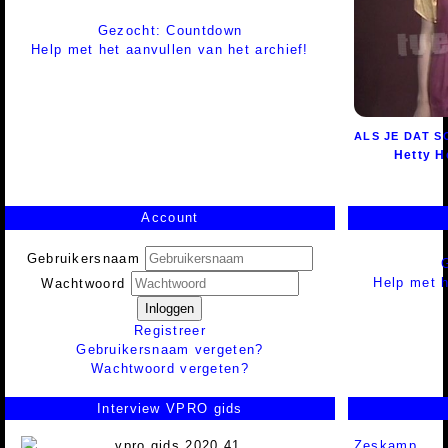
Gezocht: Countdown
Help met het aanvullen van het archief!
ALS JE DAT 
Hetty H
Account
Gebruikersnaam
Help met h
Wachtwoord
Inloggen
Registreer
Gebruikersnaam vergeten?
Wachtwoord vergeten?
Interview VPRO gids
Zeskamp