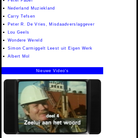
Peter Faber
Nederland Muziekland
Carry Tefsen
Peter R. De Vries, Misdaadverslaggever
Lou Geels
Wondere Wereld
Simon Carmiggelt Leest uit Eigen Werk
Albert Mol
Nieuwe Video's