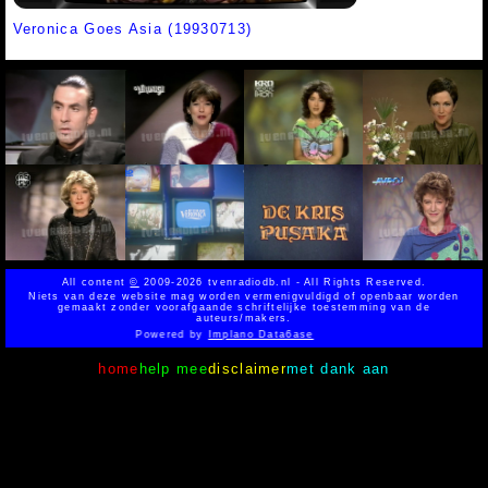
Veronica Goes Asia (19930713)
All content
©
2009-2026 tvenradiodb.nl - All Rights Reserved.
Niets van deze website mag worden vermenigvuldigd of openbaar worden
gemaakt zonder voorafgaande schriftelijke toestemming van de
auteurs/makers.
Powered by
Implano Data6ase
home
help mee
disclaimer
met dank aan