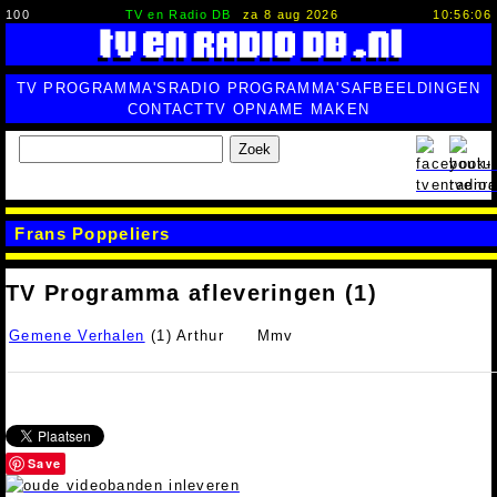
100
TV en Radio DB
za 8 aug 2026
10:56:07
TV PROGRAMMA'S
RADIO PROGRAMMA'S
AFBEELDINGEN
CONTACT
TV OPNAME MAKEN
Zoek
Frans Poppeliers
TV Programma afleveringen (1)
Gemene Verhalen
(1) Arthur
Mmv
Save