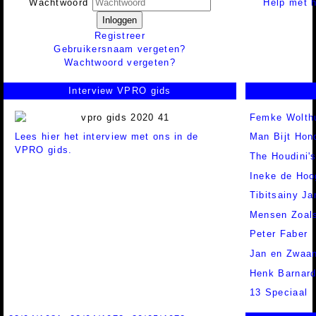
Help met h
Wachtwoord
Inloggen
Registreer
Gebruikersnaam vergeten?
Wachtwoord vergeten?
Interview VPRO gids
Femke Wolth
Lees hier het interview met ons in de
Man Bijt Hon
VPRO gids.
The Houdini'
Ineke de Hoo
Tibitsainy J
Mensen Zoals
Peter Faber
Jan en Zwaa
Henk Barnar
13 Speciaal