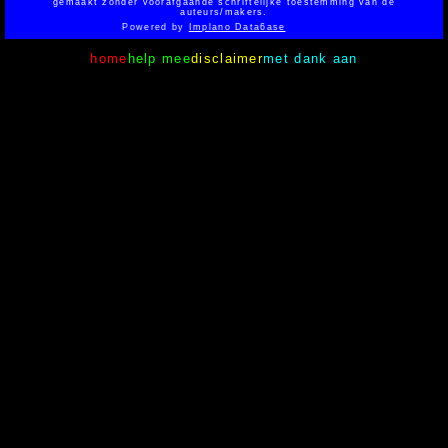
gemaakt zonder voorafgaande schriftelijke toestemming van de
auteurs/makers.
Powered by
Implano Data6ase
home
help mee
disclaimer
met dank aan