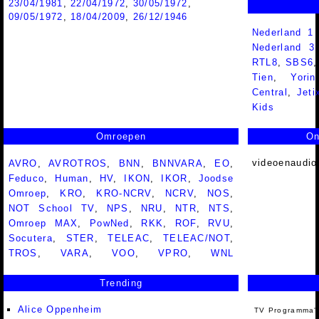
23/04/1981
,
22/04/1972
,
30/05/1972
,
09/05/1972
,
18/04/2009
,
26/12/1946
Nederland 1
Nederland 
RTL8
,
SBS6
Tien
,
Yorin
Central
,
Jeti
Kids
Omroepen
On
videoenaudio
AVRO
,
AVROTROS
,
BNN
,
BNNVARA
,
EO
,
Feduco
,
Human
,
HV
,
IKON
,
IKOR
,
Joodse
Omroep
,
KRO
,
KRO-NCRV
,
NCRV
,
NOS
,
NOT School TV
,
NPS
,
NRU
,
NTR
,
NTS
,
Omroep MAX
,
PowNed
,
RKK
,
ROF
,
RVU
,
Socutera
,
STER
,
TELEAC
,
TELEAC/NOT
,
TROS
,
VARA
,
VOO
,
VPRO
,
WNL
Trending
Alice Oppenheim
TV Programma'