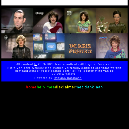
All content
©
2009-2026 tvenradiodb.nl - All Rights Reserved.
Niets van deze website mag worden vermenigvuldigd of openbaar worden
gemaakt zonder voorafgaande schriftelijke toestemming van de
auteurs/makers.
Powered by
Implano Data6ase
home
help mee
disclaimer
met dank aan