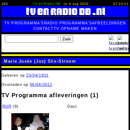
100
TV en Radio DB
zo 9 aug 2026
07:24:22
TV PROGRAMMA'S
RADIO PROGRAMMA'S
AFBEELDINGEN
CONTACT
TV OPNAME MAKEN
Zoek
Marie Josée (Jos) Slis-Stroom
Geboren op
20/04/1931
Overleden op
06/04/2012
TV Programma afleveringen (1)
RUR
(9)
Gast