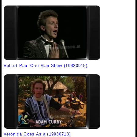
Robert Paul One Man Show (19820918)
Veronica Goes Asia (19930713)