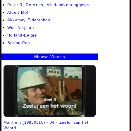
Peter R. De Vries, Misdaadverslaggever
Albert Mol
Akkemay Elderenbos
Wim Neijman
Holland-België
Stefan Pop
Nieuwe Video's
Maritiem (19830310) - 04 - Zeelui aan het
Woord