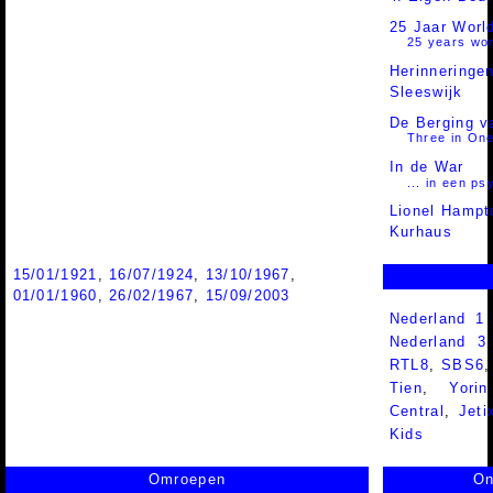
25 Jaar Worl
25 years wor
Herinneringe
Sleeswijk
De Berging v
Three in On
In de War
... in een ps
Lionel Hampto
Kurhaus
15/01/1921
,
16/07/1924
,
13/10/1967
,
01/01/1960
,
26/02/1967
,
15/09/2003
Nederland 1
Nederland 
RTL8
,
SBS6
Tien
,
Yorin
Central
,
Jeti
Kids
Omroepen
On