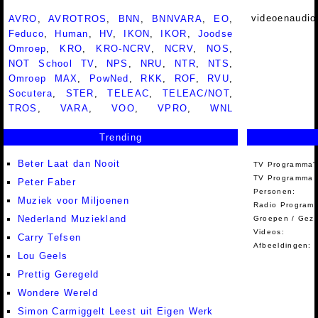
videoenaudio
AVRO
,
AVROTROS
,
BNN
,
BNNVARA
,
EO
,
Feduco
,
Human
,
HV
,
IKON
,
IKOR
,
Joodse
Omroep
,
KRO
,
KRO-NCRV
,
NCRV
,
NOS
,
NOT School TV
,
NPS
,
NRU
,
NTR
,
NTS
,
Omroep MAX
,
PowNed
,
RKK
,
ROF
,
RVU
,
Socutera
,
STER
,
TELEAC
,
TELEAC/NOT
,
TROS
,
VARA
,
VOO
,
VPRO
,
WNL
Trending
Beter Laat dan Nooit
TV Programma'
TV Programma A
Peter Faber
Personen:
Muziek voor Miljoenen
Radio Programm
Nederland Muziekland
Groepen / Gez
Videos:
Carry Tefsen
Afbeeldingen:
Lou Geels
Prettig Geregeld
Wondere Wereld
Simon Carmiggelt Leest uit Eigen Werk