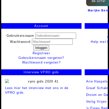
Marijke Ben
Account
Gebruikersnaam
Help met h
Wachtwoord
Inloggen
Registreer
Gebruikersnaam vergeten?
Wachtwoord vergeten?
Interview VPRO gids
Arie Haspels
Lees hier het interview met ons in de
Graaf Schaku
VPRO gids.
Droom en Da
Veilig Vrijen
'n Eigen Bedr