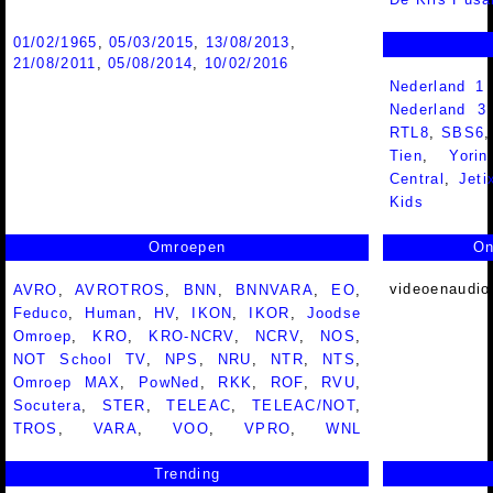
01/02/1965
,
05/03/2015
,
13/08/2013
,
21/08/2011
,
05/08/2014
,
10/02/2016
Nederland 1
Nederland 
RTL8
,
SBS6
Tien
,
Yorin
Central
,
Jeti
Kids
Omroepen
On
videoenaudio
AVRO
,
AVROTROS
,
BNN
,
BNNVARA
,
EO
,
Feduco
,
Human
,
HV
,
IKON
,
IKOR
,
Joodse
Omroep
,
KRO
,
KRO-NCRV
,
NCRV
,
NOS
,
NOT School TV
,
NPS
,
NRU
,
NTR
,
NTS
,
Omroep MAX
,
PowNed
,
RKK
,
ROF
,
RVU
,
Socutera
,
STER
,
TELEAC
,
TELEAC/NOT
,
TROS
,
VARA
,
VOO
,
VPRO
,
WNL
Trending