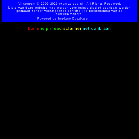
All content
©
2009-2026 tvenradiodb.nl - All Rights Reserved.
Niets van deze website mag worden vermenigvuldigd of openbaar worden
gemaakt zonder voorafgaande schriftelijke toestemming van de
auteurs/makers.
Powered by
Implano Data6ase
home
help mee
disclaimer
met dank aan