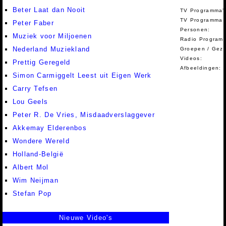
Beter Laat dan Nooit
TV Programma'
TV Programma A
Peter Faber
Personen:
Muziek voor Miljoenen
Radio Programm
Nederland Muziekland
Groepen / Gez
Videos:
Prettig Geregeld
Afbeeldingen:
Simon Carmiggelt Leest uit Eigen Werk
Carry Tefsen
Lou Geels
Peter R. De Vries, Misdaadverslaggever
Akkemay Elderenbos
Wondere Wereld
Holland-België
Albert Mol
Wim Neijman
Stefan Pop
Nieuwe Video's