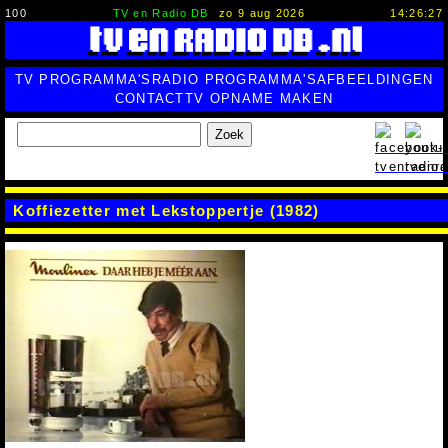
100
TV en Radio DB
zo 9 aug 2026
14:26:28
TV PROGRAMMA'S
RADIO PROGRAMMA'S
AFBEELDINGEN
CONTACT
TV OPNAME MAKEN
Zoek
Koffiezetter met Lekstoppertje (1982)