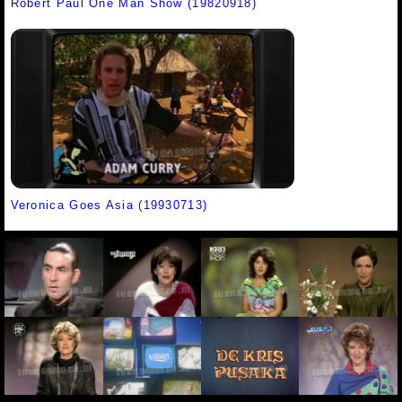
Robert Paul One Man Show (19820918)
Veronica Goes Asia (19930713)