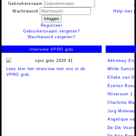
Gebruikersnaam
Help met h
Wachtwoord
Inloggen
Registreer
Gebruikersnaam vergeten?
Wachtwoord vergeten?
Interview VPRO gids
Akkemay Eld
Lees hier het interview met ons in de
Wilde Ganze
VPRO gids.
Elleke van D
Evelien Bosc
Hilversum 1 
Charlotte Ma
Jurg Molenaa
Angelique va
De Dik Voor
De Kris Pusa