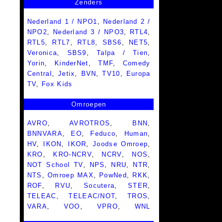
Zenders
Nederland 1 / NPO1
,
Nederland 2 /
NPO2
,
Nederland 3 / NPO3
,
RTL4
,
RTL5
,
RTL7
,
RTL8
,
SBS6
,
NET5
,
Veronica
,
SBS9
,
Talpa / Tien
,
Yorin
,
KinderNet
,
TMF
,
Comedy
Central
,
Jetix
,
BVN
,
TV10
,
Europa
TV
,
Fox Kids
Omroepen
AVRO
,
AVROTROS
,
BNN
,
BNNVARA
,
EO
,
Feduco
,
Human
,
HV
,
IKON
,
IKOR
,
Joodse Omroep
,
KRO
,
KRO-NCRV
,
NCRV
,
NOS
,
NOT School TV
,
NPS
,
NRU
,
NTR
,
NTS
,
Omroep MAX
,
PowNed
,
RKK
,
ROF
,
RVU
,
Socutera
,
STER
,
TELEAC
,
TELEAC/NOT
,
TROS
,
VARA
,
VOO
,
VPRO
,
WNL