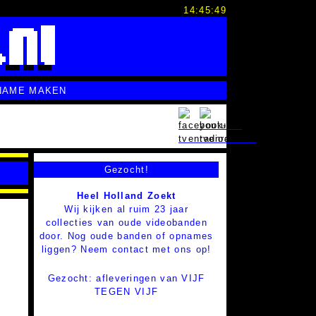
14:45:49
NAME MAKEN
Gezocht!
Heel Holland Zoekt
Wij kijken al ruim 23 jaar
collecties van oude videobanden
door. Nog oude banden of opnames
liggen? Neem contact met ons op!
Gezocht: afleveringen van VIJF
TEGEN VIJF