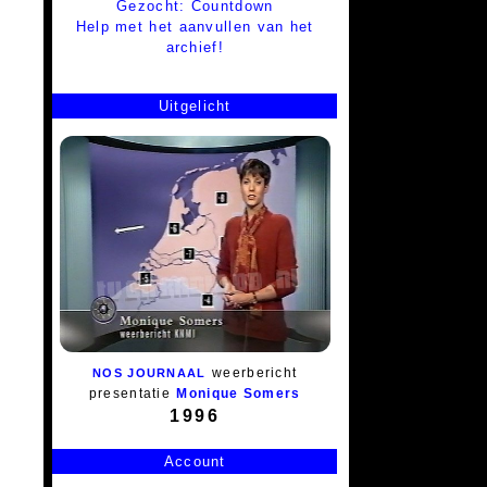
Gezocht: Countdown
Help met het aanvullen van het
archief!
Uitgelicht
weerbericht
NOS JOURNAAL
presentatie
Monique Somers
1996
Account