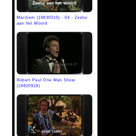
Maritiem (19830310) - 04 - Zeelui
aan het Woord
Robert Paul One Man Show
(19820918)