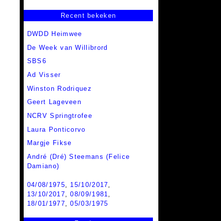
Recent bekeken
DWDD Heimwee
De Week van Willibrord
SBS6
Ad Visser
Winston Rodriquez
Geert Lageveen
NCRV Springtrofee
Laura Ponticorvo
Margje Fikse
André (Dré) Steemans (Felice
Damiano)
04/08/1975
,
15/10/2017
,
13/10/2017
,
08/09/1981
,
18/01/1977
,
05/03/1975