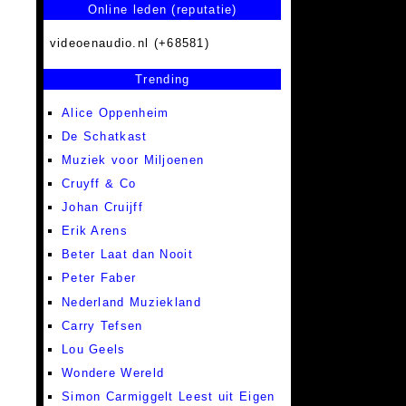
Online leden (reputatie)
videoenaudio.nl (+68581)
Trending
Alice Oppenheim
De Schatkast
Muziek voor Miljoenen
Cruyff & Co
Johan Cruijff
Erik Arens
Beter Laat dan Nooit
Peter Faber
Nederland Muziekland
Carry Tefsen
Lou Geels
Wondere Wereld
Simon Carmiggelt Leest uit Eigen