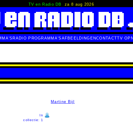
TV en Radio DB
za 8 aug 2026
MMA'S
RADIO PROGRAMMA'S
AFBEELDINGEN
CONTACT
TV OP
Martine Bijl
In
collectie: 1