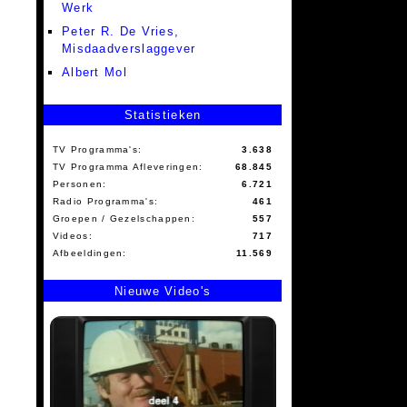
Werk
Peter R. De Vries,
Misdaadverslaggever
Albert Mol
Statistieken
TV Programma's:
3.638
TV Programma Afleveringen:
68.845
Personen:
6.721
Radio Programma's:
461
Groepen / Gezelschappen:
557
Videos:
717
Afbeeldingen:
11.569
Nieuwe Video's