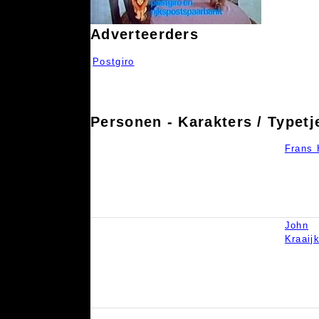
Adverteerders
Postgiro
Personen - Karakters / Typetj
Frans
John
Kraaij