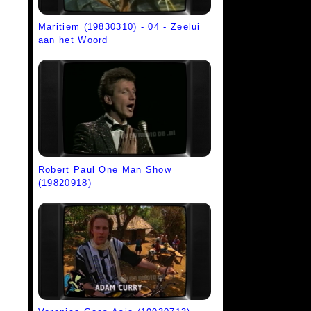
Maritiem (19830310) - 04 - Zeelui
aan het Woord
Robert Paul One Man Show
(19820918)