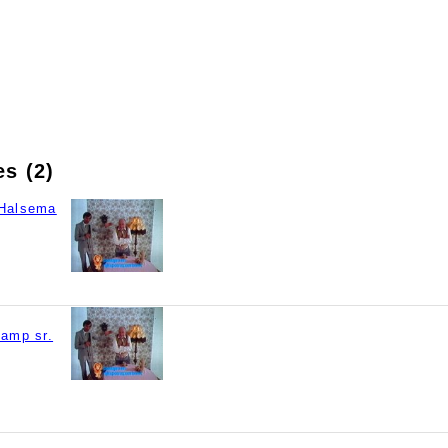
es (2)
 Halsema
kamp sr.