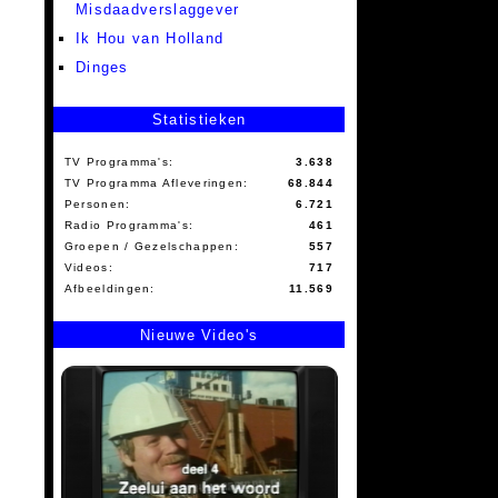
Misdaadverslaggever
Ik Hou van Holland
Dinges
Statistieken
TV Programma's:
3.638
TV Programma Afleveringen:
68.844
Personen:
6.721
Radio Programma's:
461
Groepen / Gezelschappen:
557
Videos:
717
Afbeeldingen:
11.569
Nieuwe Video's