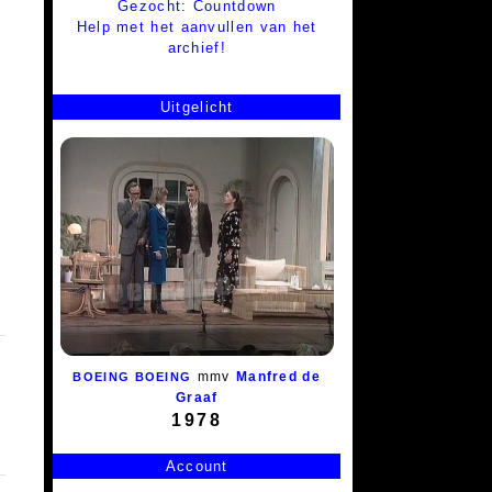
Gezocht: Countdown
Help met het aanvullen van het
archief!
Uitgelicht
mmv
Manfred de
BOEING BOEING
Graaf
1978
Account