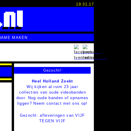
19:31:18
NAME MAKEN
Gezocht!
Heel Holland Zoekt
Wij kijken al ruim 23 jaar
collecties van oude videobanden
door. Nog oude banden of opnames
liggen? Neem contact met ons op!
Gezocht: afleveringen van VIJF
TEGEN VIJF