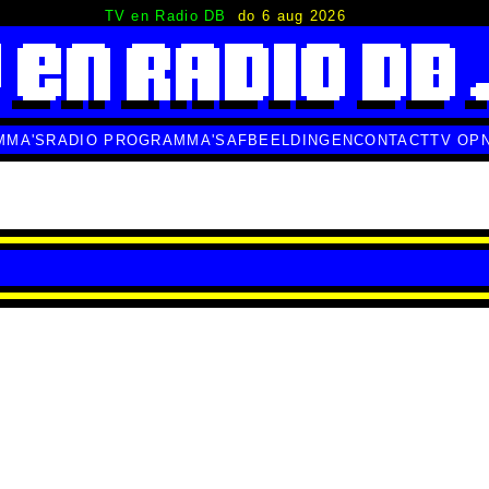
TV en Radio DB
do 6 aug 2026
MMA'S
RADIO PROGRAMMA'S
AFBEELDINGEN
CONTACT
TV OP