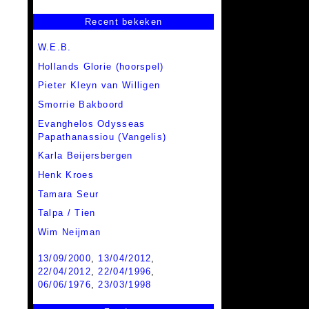
Recent bekeken
W.E.B.
Hollands Glorie (hoorspel)
Pieter Kleyn van Willigen
Smorrie Bakboord
Evanghelos Odysseas
Papathanassiou (Vangelis)
Karla Beijersbergen
Henk Kroes
Tamara Seur
Talpa / Tien
Wim Neijman
13/09/2000
,
13/04/2012
,
22/04/2012
,
22/04/1996
,
06/06/1976
,
23/03/1998