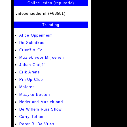
Online leden (reputatie)
videoenaudio.nl (+68581)
Trending
Alice Oppenheim
De Schatkast
Cruyff & Co
Muziek voor Miljoenen
Johan Cruijff
Erik Arens
Pin-Up Club
Maigret
Maayke Bouten
Nederland Muziekland
De Willem Ruis Show
Carry Tefsen
Peter R. De Vries,