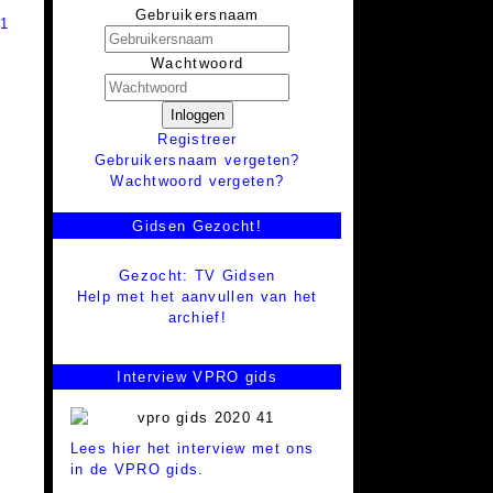
Gebruikersnaam
 1
Wachtwoord
Inloggen
Registreer
Gebruikersnaam vergeten?
Wachtwoord vergeten?
Gidsen Gezocht!
Gezocht: TV Gidsen
Help met het aanvullen van het
archief!
Interview VPRO gids
Lees hier het interview met ons
in de VPRO gids.