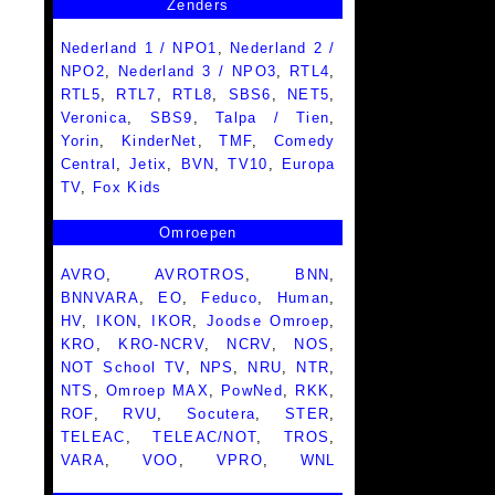
Zenders
Nederland 1 / NPO1
,
Nederland 2 /
NPO2
,
Nederland 3 / NPO3
,
RTL4
,
RTL5
,
RTL7
,
RTL8
,
SBS6
,
NET5
,
Veronica
,
SBS9
,
Talpa / Tien
,
Yorin
,
KinderNet
,
TMF
,
Comedy
Central
,
Jetix
,
BVN
,
TV10
,
Europa
TV
,
Fox Kids
Omroepen
AVRO
,
AVROTROS
,
BNN
,
BNNVARA
,
EO
,
Feduco
,
Human
,
HV
,
IKON
,
IKOR
,
Joodse Omroep
,
KRO
,
KRO-NCRV
,
NCRV
,
NOS
,
NOT School TV
,
NPS
,
NRU
,
NTR
,
NTS
,
Omroep MAX
,
PowNed
,
RKK
,
ROF
,
RVU
,
Socutera
,
STER
,
TELEAC
,
TELEAC/NOT
,
TROS
,
VARA
,
VOO
,
VPRO
,
WNL