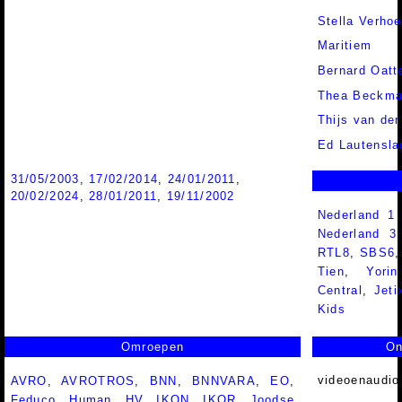
Stella Verhoe
Maritiem
Bernard Oatt
Thea Beckm
Thijs van de
Ed Lautensla
31/05/2003
,
17/02/2014
,
24/01/2011
,
20/02/2024
,
28/01/2011
,
19/11/2002
Nederland 1
Nederland 
RTL8
,
SBS6
Tien
,
Yorin
Central
,
Jeti
Kids
Omroepen
On
videoenaudio
AVRO
,
AVROTROS
,
BNN
,
BNNVARA
,
EO
,
Feduco
,
Human
,
HV
,
IKON
,
IKOR
,
Joodse