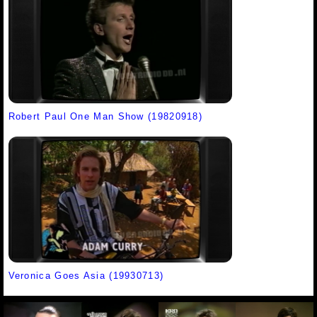
Robert Paul One Man Show (19820918)
Veronica Goes Asia (19930713)