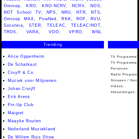
Omroep
,
KRO
,
KRO-NCRV
,
NCRV
,
NOS
,
NOT School TV
,
NPS
,
NRU
,
NTR
,
NTS
,
Omroep MAX
,
PowNed
,
RKK
,
ROF
,
RVU
,
Socutera
,
STER
,
TELEAC
,
TELEAC/NOT
,
TROS
,
VARA
,
VOO
,
VPRO
,
WNL
Trending
Alice Oppenheim
TV Programma'
TV Programma A
De Schatkast
Personen:
Cruyff & Co
Radio Programm
Muziek voor Miljoenen
Groepen / Gez
Videos:
Johan Cruijff
Afbeeldingen:
Erik Arens
Pin-Up Club
Maigret
Maayke Bouten
Nederland Muziekland
De Willem Ruis Show