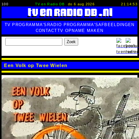
100
TV en Radio DB
do 6 aug 2026
21:14:53
TV PROGRAMMA'S
RADIO PROGRAMMA'S
AFBEELDINGEN
CONTACT
TV OPNAME MAKEN
Zoek
Een Volk op Twee Wielen