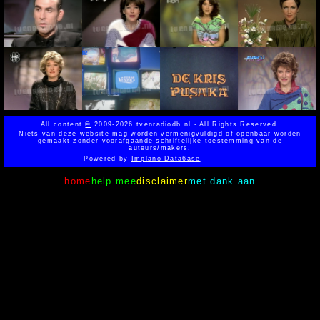
All content
©
2009-2026 tvenradiodb.nl - All Rights Reserved.
Niets van deze website mag worden vermenigvuldigd of openbaar worden
gemaakt zonder voorafgaande schriftelijke toestemming van de
auteurs/makers.
Powered by
Implano Data6ase
home
help mee
disclaimer
met dank aan