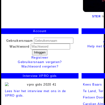
STER
l
Account
Gebruikersnaam
Help met h
Wachtwoord
Inloggen
Registreer
Gebruikersnaam vergeten?
Wachtwoord vergeten?
Interview VPRO gids
Kees Baars
Lees hier het interview met ons in de
Te Land, Ter 
VPRO gids.
Fietsen Door
Carolien Alm