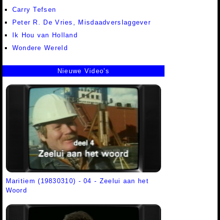
Carry Tefsen
Peter R. De Vries, Misdaadverslaggever
Ik Hou van Holland
Wondere Wereld
Nieuwe Video's
Maritiem (19830310) - 04 - Zeelui aan het
Woord