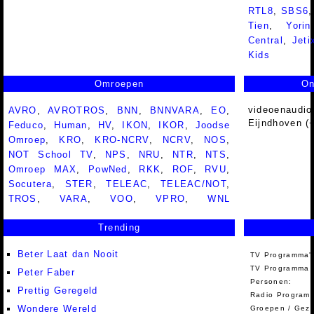
RTL8
,
SBS6
Tien
,
Yorin
Central
,
Jeti
Kids
Omroepen
On
videoenaudio
AVRO
,
AVROTROS
,
BNN
,
BNNVARA
,
EO
,
Eijndhoven (
Feduco
,
Human
,
HV
,
IKON
,
IKOR
,
Joodse
Omroep
,
KRO
,
KRO-NCRV
,
NCRV
,
NOS
,
NOT School TV
,
NPS
,
NRU
,
NTR
,
NTS
,
Omroep MAX
,
PowNed
,
RKK
,
ROF
,
RVU
,
Socutera
,
STER
,
TELEAC
,
TELEAC/NOT
,
TROS
,
VARA
,
VOO
,
VPRO
,
WNL
Trending
Beter Laat dan Nooit
TV Programma'
TV Programma A
Peter Faber
Personen:
Prettig Geregeld
Radio Programm
Wondere Wereld
Groepen / Gez