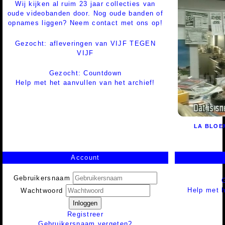
Wij kijken al ruim 23 jaar collecties van
oude videobanden door. Nog oude banden of
opnames liggen? Neem contact met ons op!
Gezocht: afleveringen van VIJF TEGEN
VIJF
Gezocht: Countdown
Help met het aanvullen van het archief!
LA BLOE
Account
Gebruikersnaam
Help met h
Wachtwoord
Inloggen
Registreer
Gebruikersnaam vergeten?