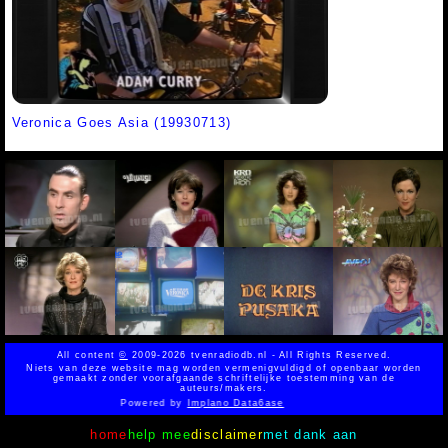
Veronica Goes Asia (19930713)
All content
©
2009-2026 tvenradiodb.nl - All Rights Reserved.
Niets van deze website mag worden vermenigvuldigd of openbaar worden
gemaakt zonder voorafgaande schriftelijke toestemming van de
auteurs/makers.
Powered by
Implano Data6ase
home
help mee
disclaimer
met dank aan