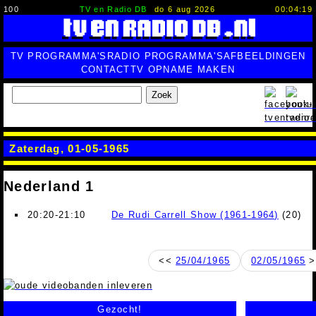
100
TV en Radio DB
do 6 aug 2026
00:04:20
TV PROGRAMMA'S
RADIO PROGRAMMA'S
AFBEELDINGEN
CONTACT
TV OPNAME MAKEN
Zoek
Zaterdag, 01-05-1965
Nederland 1
20:20-21:10
De Rudi Carrell Show (1961-1964)
(20)
<<
25/04/1965
02/05/1965
>
Gezocht!