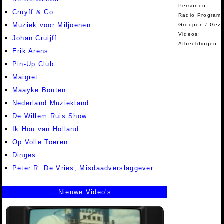
Personen:
Cruyff & Co
Radio Programm
Muziek voor Miljoenen
Groepen / Gez
Videos:
Johan Cruijff
Afbeeldingen:
Erik Arens
Pin-Up Club
Maigret
Maayke Bouten
Nederland Muziekland
De Willem Ruis Show
Ik Hou van Holland
Op Volle Toeren
Dinges
Peter R. De Vries, Misdaadverslaggever
Nieuwe Video's