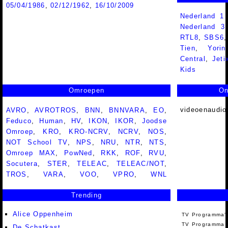
05/04/1986
,
02/12/1962
,
16/10/2009
Nederland 1
Nederland 
RTL8
,
SBS6
Tien
,
Yorin
Central
,
Jeti
Kids
Omroepen
On
videoenaudio
AVRO
,
AVROTROS
,
BNN
,
BNNVARA
,
EO
,
Feduco
,
Human
,
HV
,
IKON
,
IKOR
,
Joodse
Omroep
,
KRO
,
KRO-NCRV
,
NCRV
,
NOS
,
NOT School TV
,
NPS
,
NRU
,
NTR
,
NTS
,
Omroep MAX
,
PowNed
,
RKK
,
ROF
,
RVU
,
Socutera
,
STER
,
TELEAC
,
TELEAC/NOT
,
TROS
,
VARA
,
VOO
,
VPRO
,
WNL
Trending
Alice Oppenheim
TV Programma'
TV Programma A
De Schatkast