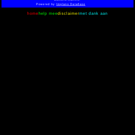
Powered by
Implano Data6ase
home
help mee
disclaimer
met dank aan