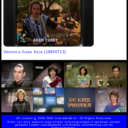
Veronica Goes Asia (19930713)
All content
©
2009-2026 tvenradiodb.nl - All Rights Reserved.
Niets van deze website mag worden vermenigvuldigd of openbaar worden
gemaakt zonder voorafgaande schriftelijke toestemming van de
auteurs/makers.