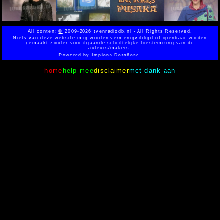
All content
©
2009-2026 tvenradiodb.nl - All Rights Reserved.
Niets van deze website mag worden vermenigvuldigd of openbaar worden
gemaakt zonder voorafgaande schriftelijke toestemming van de
auteurs/makers.
Powered by
Implano Data6ase
home
help mee
disclaimer
met dank aan