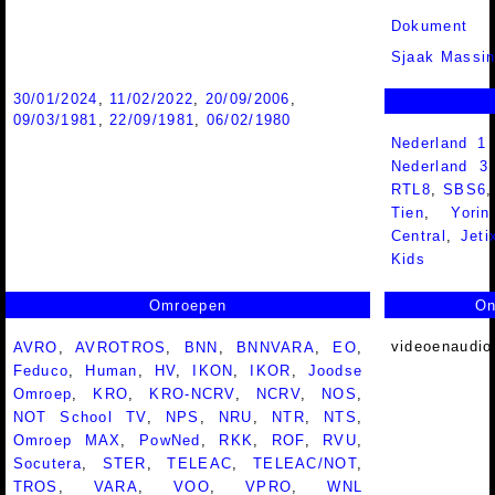
Dokument
Sjaak Massin
30/01/2024
,
11/02/2022
,
20/09/2006
,
09/03/1981
,
22/09/1981
,
06/02/1980
Nederland 1
Nederland 
RTL8
,
SBS6
Tien
,
Yorin
Central
,
Jeti
Kids
Omroepen
On
videoenaudio
AVRO
,
AVROTROS
,
BNN
,
BNNVARA
,
EO
,
Feduco
,
Human
,
HV
,
IKON
,
IKOR
,
Joodse
Omroep
,
KRO
,
KRO-NCRV
,
NCRV
,
NOS
,
NOT School TV
,
NPS
,
NRU
,
NTR
,
NTS
,
Omroep MAX
,
PowNed
,
RKK
,
ROF
,
RVU
,
Socutera
,
STER
,
TELEAC
,
TELEAC/NOT
,
TROS
,
VARA
,
VOO
,
VPRO
,
WNL