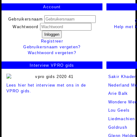
Account
Gebruikersnaam
Help met h
Wachtwoord
Inloggen
Registreer
Gebruikersnaam vergeten?
Wachtwoord vergeten?
Interview VPRO gids
Sakir Khader
Lees hier het interview met ons in de
Nederland Mu
VPRO gids.
Arie Balk
Wondere Wer
Lou Geels
Liedmachien
Goldrush
Glenn Helder