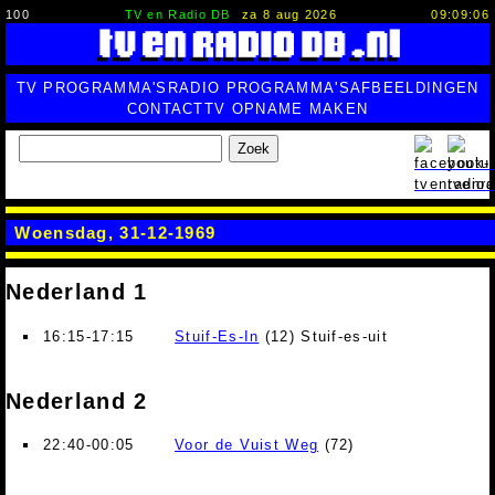
100
TV en Radio DB
za 8 aug 2026
09:09:07
TV PROGRAMMA'S
RADIO PROGRAMMA'S
AFBEELDINGEN
CONTACT
TV OPNAME MAKEN
Zoek
Woensdag, 31-12-1969
Nederland 1
16:15-17:15
Stuif-Es-In
(12) Stuif-es-uit
Nederland 2
22:40-00:05
Voor de Vuist Weg
(72)