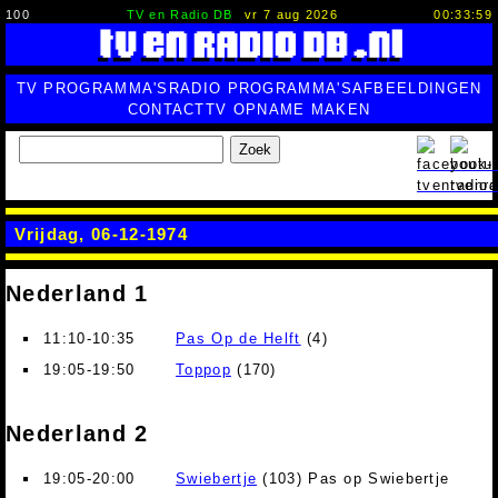
100
TV en Radio DB
vr 7 aug 2026
00:34:00
TV PROGRAMMA'S
RADIO PROGRAMMA'S
AFBEELDINGEN
CONTACT
TV OPNAME MAKEN
Zoek
Vrijdag, 06-12-1974
Nederland 1
11:10-10:35
Pas Op de Helft
(4)
19:05-19:50
Toppop
(170)
Nederland 2
19:05-20:00
Swiebertje
(103) Pas op Swiebertje