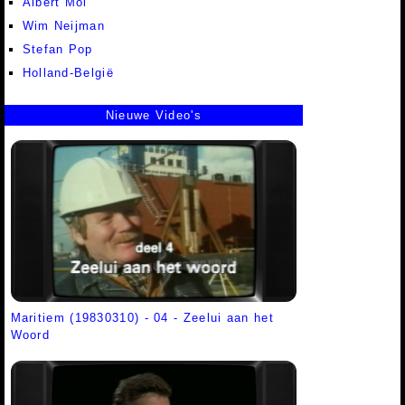
Albert Mol
Wim Neijman
Stefan Pop
Holland-België
Nieuwe Video's
Maritiem (19830310) - 04 - Zeelui aan het
Woord