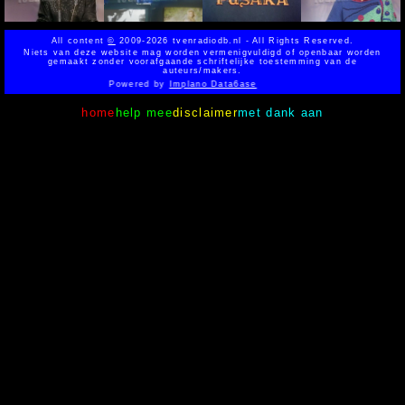
All content
©
2009-2026 tvenradiodb.nl - All Rights Reserved.
Niets van deze website mag worden vermenigvuldigd of openbaar worden
gemaakt zonder voorafgaande schriftelijke toestemming van de
auteurs/makers.
Powered by
Implano Data6ase
home
help mee
disclaimer
met dank aan