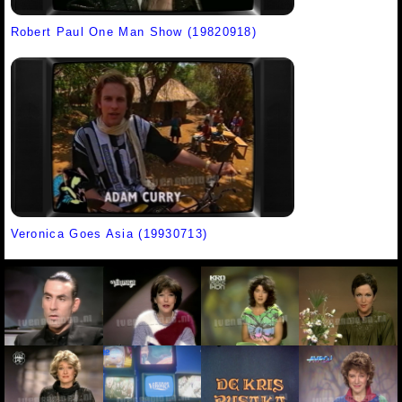
Robert Paul One Man Show (19820918)
Veronica Goes Asia (19930713)