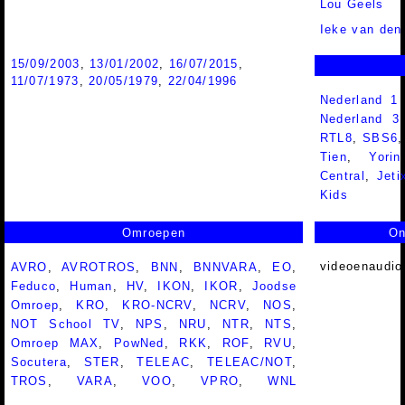
Lou Geels
Ieke van den
15/09/2003
,
13/01/2002
,
16/07/2015
,
11/07/1973
,
20/05/1979
,
22/04/1996
Nederland 1
Nederland 
RTL8
,
SBS6
Tien
,
Yorin
Central
,
Jeti
Kids
Omroepen
On
videoenaudio
AVRO
,
AVROTROS
,
BNN
,
BNNVARA
,
EO
,
Feduco
,
Human
,
HV
,
IKON
,
IKOR
,
Joodse
Omroep
,
KRO
,
KRO-NCRV
,
NCRV
,
NOS
,
NOT School TV
,
NPS
,
NRU
,
NTR
,
NTS
,
Omroep MAX
,
PowNed
,
RKK
,
ROF
,
RVU
,
Socutera
,
STER
,
TELEAC
,
TELEAC/NOT
,
TROS
,
VARA
,
VOO
,
VPRO
,
WNL