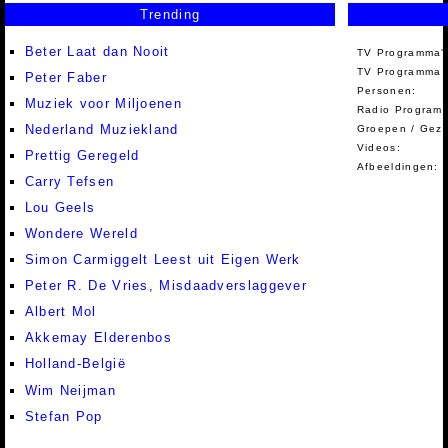
Trending
Beter Laat dan Nooit
TV Programma'
TV Programma A
Peter Faber
Personen:
Muziek voor Miljoenen
Radio Programm
Nederland Muziekland
Groepen / Gez
Videos:
Prettig Geregeld
Afbeeldingen:
Carry Tefsen
Lou Geels
Wondere Wereld
Simon Carmiggelt Leest uit Eigen Werk
Peter R. De Vries, Misdaadverslaggever
Albert Mol
Akkemay Elderenbos
Holland-België
Wim Neijman
Stefan Pop