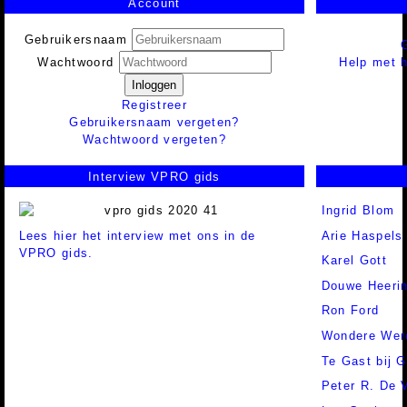
Account
Gebruikersnaam
Help met h
Wachtwoord
Inloggen
Registreer
Gebruikersnaam vergeten?
Wachtwoord vergeten?
Interview VPRO gids
Ingrid Blom
Lees hier het interview met ons in de
Arie Haspels
VPRO gids.
Karel Gott
Douwe Heeri
Ron Ford
Wondere Wer
Te Gast bij 
Peter R. De 