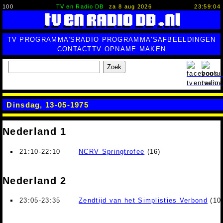
100
TV en Radio DB
za 8 aug 2026
23:59:05
TV PROGRAMMA'S
RADIO PROGRAMMA'S
AFBEELDINGEN
CONTACT
TV OPNAME MAKEN
Zoek
Dinsdag, 13-05-1975
Nederland 1
21:10-22:10
NCRV Springtrofee
(16)
Nederland 2
23:05-23:35
Zendtijd van het Simplisties Verbond
(10