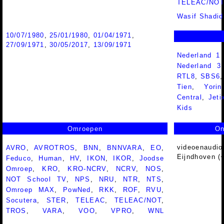
TELEAC/NO
Wasif Shadid
10/07/1980
,
25/01/1980
,
01/04/1971
,
27/09/1971
,
30/05/2017
,
13/09/1971
Nederland 1
Nederland 
RTL8
,
SBS6
Tien
,
Yorin
Central
,
Jeti
Kids
Omroepen
On
videoenaudio
AVRO
,
AVROTROS
,
BNN
,
BNNVARA
,
EO
,
Eijndhoven (
Feduco
,
Human
,
HV
,
IKON
,
IKOR
,
Joodse
Omroep
,
KRO
,
KRO-NCRV
,
NCRV
,
NOS
,
NOT School TV
,
NPS
,
NRU
,
NTR
,
NTS
,
Omroep MAX
,
PowNed
,
RKK
,
ROF
,
RVU
,
Socutera
,
STER
,
TELEAC
,
TELEAC/NOT
,
TROS
,
VARA
,
VOO
,
VPRO
,
WNL