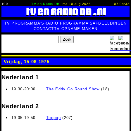
100
TV en Radio DB
ma 10 aug 2026
07:04:39
TV PROGRAMMA'S
RADIO PROGRAMMA'S
AFBEELDINGEN
CONTACT
TV OPNAME MAKEN
Zoek
Vrijdag, 15-08-1975
Nederland 1
19:30-20:00
The Eddy Go Round Show
(18)
Nederland 2
19:05-19:50
Toppop
(207)