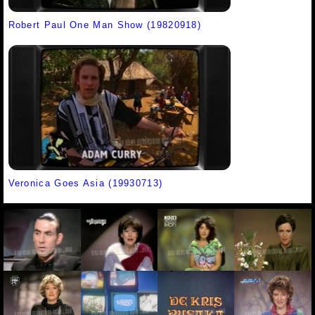
Robert Paul One Man Show (19820918)
Veronica Goes Asia (19930713)