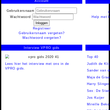
Account
Gebruikersnaam
Help met h
Wachtwoord
Inloggen
Registreer
Gebruikersnaam vergeten?
Wachtwoord vergeten?
Interview VPRO gids
Top 40
Lees hier het interview met ons in de
Judith de Kli
VPRO gids.
Sander van d
Maja de Graa
Harry Slinger
Sex: De Stan
Jos Kuijer
Mireille Beko