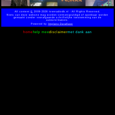
All content
©
2009-2026 tvenradiodb.nl - All Rights Reserved.
Niets van deze website mag worden vermenigvuldigd of openbaar worden
gemaakt zonder voorafgaande schriftelijke toestemming van de
auteurs/makers.
Powered by
Implano Data6ase
home
help mee
disclaimer
met dank aan