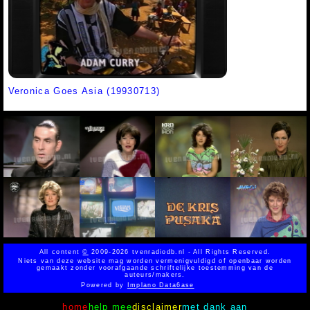
Veronica Goes Asia (19930713)
All content
©
2009-2026 tvenradiodb.nl - All Rights Reserved.
Niets van deze website mag worden vermenigvuldigd of openbaar worden
gemaakt zonder voorafgaande schriftelijke toestemming van de
auteurs/makers.
Powered by
Implano Data6ase
home
help mee
disclaimer
met dank aan