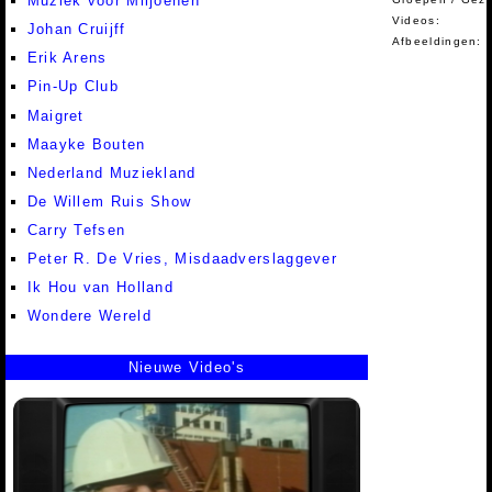
Muziek voor Miljoenen
Videos:
Johan Cruijff
Afbeeldingen:
Erik Arens
Pin-Up Club
Maigret
Maayke Bouten
Nederland Muziekland
De Willem Ruis Show
Carry Tefsen
Peter R. De Vries, Misdaadverslaggever
Ik Hou van Holland
Wondere Wereld
Nieuwe Video's