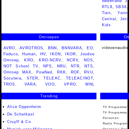
Nederland 
RTL8
,
SBS6
Tien
,
Yorin
Central
,
Jeti
Kids
Omroepen
On
videoenaudio
AVRO
,
AVROTROS
,
BNN
,
BNNVARA
,
EO
,
Feduco
,
Human
,
HV
,
IKON
,
IKOR
,
Joodse
Omroep
,
KRO
,
KRO-NCRV
,
NCRV
,
NOS
,
NOT School TV
,
NPS
,
NRU
,
NTR
,
NTS
,
Omroep MAX
,
PowNed
,
RKK
,
ROF
,
RVU
,
Socutera
,
STER
,
TELEAC
,
TELEAC/NOT
,
TROS
,
VARA
,
VOO
,
VPRO
,
WNL
Trending
Alice Oppenheim
TV Programma'
TV Programma A
De Schatkast
Personen:
Cruyff & Co
Radio Programm
Groepen / Gez