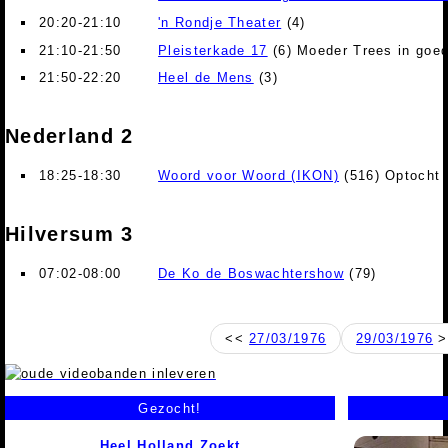
20:20-21:10
'n Rondje Theater
(4)
21:10-21:50
Pleisterkade 17
(6) Moeder Trees in goe
21:50-22:20
Heel de Mens
(3)
Nederland 2
18:25-18:30
Woord voor Woord (IKON)
(516) Optocht 
Hilversum 3
07:02-08:00
De Ko de Boswachtershow
(79)
<<
27/03/1976
29/03/1976
>
Gezocht!
Heel Holland Zoekt