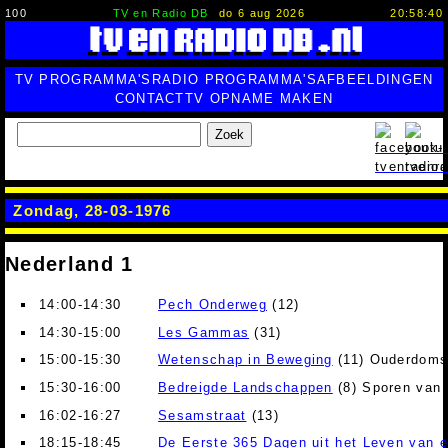
100
TV en Radio DB
do 6 aug 2026
20:58:41
TV PROGRAMMA'S
RADIO PROGRAMMA'S
AFBEELDINGEN
CONTACT
TV OPNAME MAKEN
Zoek
Zondag, 28-03-1976
Nederland 1
14:00-14:30
Pech Onderweg
(12)
14:30-15:00
Les Gammas
(31)
15:00-15:30
Wetenschap in Beweging
(11) Ouderdoms
15:30-16:00
Bedreigde Landschappen
(8) Sporen van d
16:02-16:27
Sesamstraat
(13)
18:15-18:45
De Eerste 365 Dagen uit het Leven van 