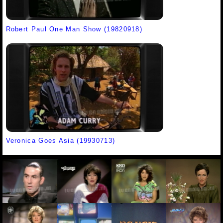
Robert Paul One Man Show (19820918)
Veronica Goes Asia (19930713)