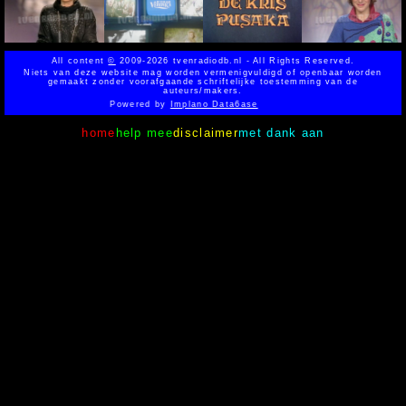
All content
©
2009-2026 tvenradiodb.nl - All Rights Reserved.
Niets van deze website mag worden vermenigvuldigd of openbaar worden
gemaakt zonder voorafgaande schriftelijke toestemming van de
auteurs/makers.
Powered by
Implano Data6ase
home
help mee
disclaimer
met dank aan