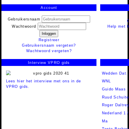
Account
Gebruikersnaam
Help met h
Wachtwoord
Inloggen
Registreer
Gebruikersnaam vergeten?
Wachtwoord vergeten?
Interview VPRO gids
Wedden Dat..
Lees hier het interview met ons in de
WNL
VPRO gids.
Guido Maas
Ruud Schuit
Roger Daltre
Nederland 1 
Ma
Tante Barbar