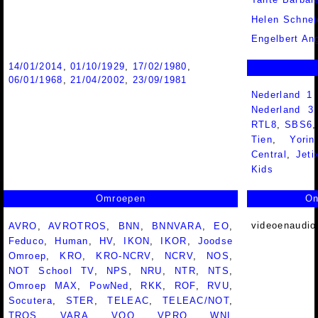
Helen Schnei
Engelbert An
14/01/2014
,
01/10/1929
,
17/02/1980
,
06/01/1968
,
21/04/2002
,
23/09/1981
Nederland 1
Nederland 
RTL8
,
SBS6
Tien
,
Yorin
Central
,
Jeti
Kids
Omroepen
On
videoenaudio
AVRO
,
AVROTROS
,
BNN
,
BNNVARA
,
EO
,
Feduco
,
Human
,
HV
,
IKON
,
IKOR
,
Joodse
Omroep
,
KRO
,
KRO-NCRV
,
NCRV
,
NOS
,
NOT School TV
,
NPS
,
NRU
,
NTR
,
NTS
,
Omroep MAX
,
PowNed
,
RKK
,
ROF
,
RVU
,
Socutera
,
STER
,
TELEAC
,
TELEAC/NOT
,
TROS
,
VARA
,
VOO
,
VPRO
,
WNL