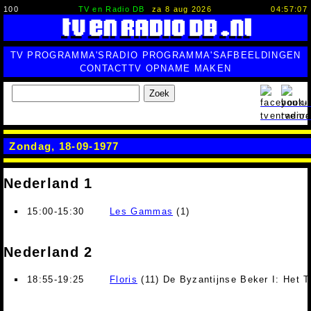
100
TV en Radio DB
za 8 aug 2026
04:57:08
TV PROGRAMMA'S
RADIO PROGRAMMA'S
AFBEELDINGEN
CONTACT
TV OPNAME MAKEN
Zoek
Zondag, 18-09-1977
Nederland 1
15:00-15:30
Les Gammas
(1)
Nederland 2
18:55-19:25
Floris
(11) De Byzantijnse Beker I: Het T