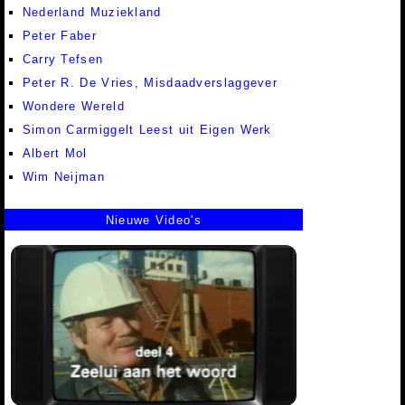
Nederland Muziekland
Peter Faber
Carry Tefsen
Peter R. De Vries, Misdaadverslaggever
Wondere Wereld
Simon Carmiggelt Leest uit Eigen Werk
Albert Mol
Wim Neijman
Nieuwe Video's