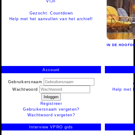
VIJF
Gezocht: Countdown
Help met het aanvullen van het archief!
IN DE HOOFDR
Account
Gebruikersnaam
Help met h
Wachtwoord
Inloggen
Registreer
Gebruikersnaam vergeten?
Wachtwoord vergeten?
Interview VPRO gids