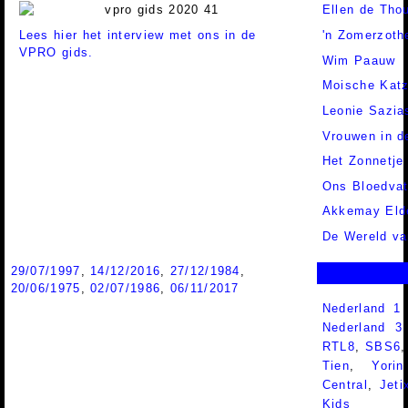
Ellen de Tho
Lees hier het interview met ons in de
'n Zomerzoth
VPRO gids.
Wim Paauw
Moische Kat
Leonie Sazia
Vrouwen in d
Het Zonnetje 
Ons Bloedvat
Akkemay Eld
De Wereld va
29/07/1997
,
14/12/2016
,
27/12/1984
,
20/06/1975
,
02/07/1986
,
06/11/2017
Nederland 1
Nederland 
RTL8
,
SBS6
Tien
,
Yorin
Central
,
Jeti
Kids