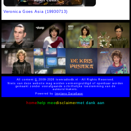
Veronica Goes Asia (19930713)
All content
©
2009-2026 tvenradiodb.nl - All Rights Reserved.
Niets van deze website mag worden vermenigvuldigd of openbaar worden
gemaakt zonder voorafgaande schriftelijke toestemming van de
auteurs/makers.
Powered by
Implano Data6ase
home
help mee
disclaimer
met dank aan