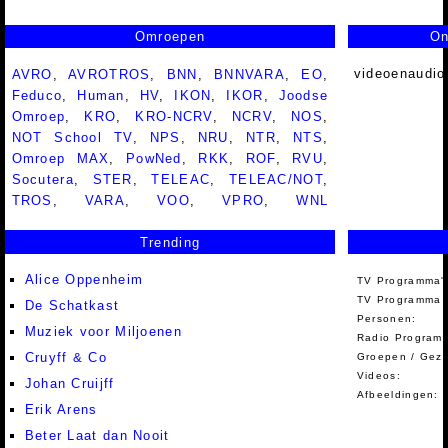
Omroepen
On
videoenaudio
AVRO
,
AVROTROS
,
BNN
,
BNNVARA
,
EO
,
Feduco
,
Human
,
HV
,
IKON
,
IKOR
,
Joodse
Omroep
,
KRO
,
KRO-NCRV
,
NCRV
,
NOS
,
NOT School TV
,
NPS
,
NRU
,
NTR
,
NTS
,
Omroep MAX
,
PowNed
,
RKK
,
ROF
,
RVU
,
Socutera
,
STER
,
TELEAC
,
TELEAC/NOT
,
TROS
,
VARA
,
VOO
,
VPRO
,
WNL
Trending
Alice Oppenheim
TV Programma'
TV Programma A
De Schatkast
Personen:
Muziek voor Miljoenen
Radio Programm
Cruyff & Co
Groepen / Gez
Videos:
Johan Cruijff
Afbeeldingen:
Erik Arens
Beter Laat dan Nooit