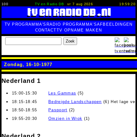
100
TV en Radio DB
vr 7 aug 2026
19:59:21
TV PROGRAMMA'S
RADIO PROGRAMMA'S
AFBEELDINGEN
CONTACT
TV OPNAME MAKEN
Zoek
Zondag, 16-10-1977
Nederland 1
15:00-15:30
Les Gammas
(5)
18:15-18:45
Bedreigde Landschappen
(6) Het lage ve
18:50-18:55
Paspoort
(2)
19:55-20:30
Omzien in Wrok
(1)
Nederland 2