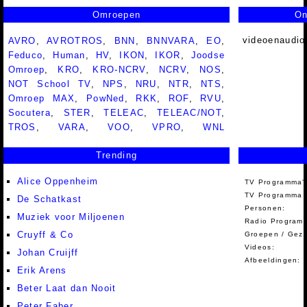
Omroepen
On
videoenaudio
AVRO
,
AVROTROS
,
BNN
,
BNNVARA
,
EO
,
Feduco
,
Human
,
HV
,
IKON
,
IKOR
,
Joodse
Omroep
,
KRO
,
KRO-NCRV
,
NCRV
,
NOS
,
NOT School TV
,
NPS
,
NRU
,
NTR
,
NTS
,
Omroep MAX
,
PowNed
,
RKK
,
ROF
,
RVU
,
Socutera
,
STER
,
TELEAC
,
TELEAC/NOT
,
TROS
,
VARA
,
VOO
,
VPRO
,
WNL
Trending
Alice Oppenheim
TV Programma'
TV Programma A
De Schatkast
Personen:
Muziek voor Miljoenen
Radio Programm
Cruyff & Co
Groepen / Gez
Videos:
Johan Cruijff
Afbeeldingen:
Erik Arens
Beter Laat dan Nooit
Peter Faber