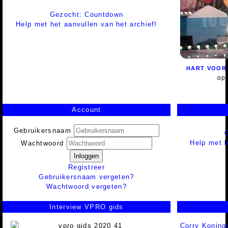
Gezocht: Countdown
Help met het aanvullen van het archief!
HART VOOR 
op
Account
Gebruikersnaam
Help met h
Wachtwoord
Inloggen
Registreer
Gebruikersnaam vergeten?
Wachtwoord vergeten?
Interview VPRO gids
Corry Koning