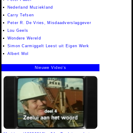
Nederland Muziekland
Carry Tefsen
Peter R. De Vries, Misdaadverslaggever
Lou Geels
Wondere Wereld
Simon Carmiggelt Leest uit Eigen Werk
Albert Mol
Nieuwe Video's