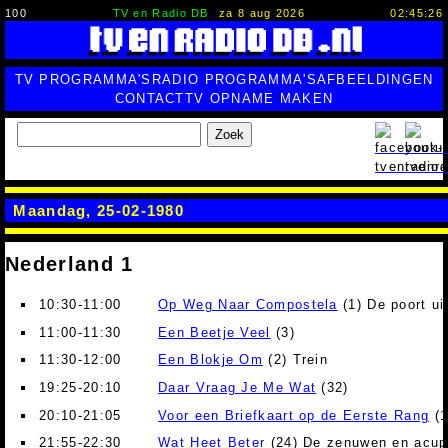
100
TV en Radio DB
za 8 aug 2026
02:45:27
TV PROGRAMMA'S
RADIO PROGRAMMA'S
AFBEELDINGEN
CONTACT
TV OPNAME MAKEN
Zoek
Maandag, 25-02-1980
Nederland 1
10:30-11:00
Op Weg Naar Compostela
(1) De poort ui
11:00-11:30
Een Beetje Veel
(3)
11:30-12:00
Een Blokje Om
(2) Trein
19:25-20:10
Daar Vraag Je Me Wat
(32)
20:10-21:05
Voor een Briefkaart op de Eerste Rang
(1
21:55-22:30
Wat Heet Beter
(24) De zenuwen en acup