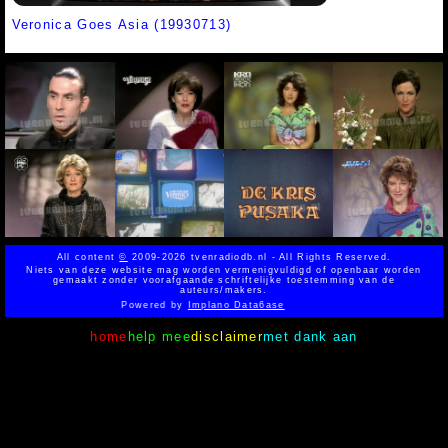
Veronica Goes Asia (19930713)
All content
©
2009-2026 tvenradiodb.nl - All Rights Reserved.
Niets van deze website mag worden vermenigvuldigd of openbaar worden
gemaakt zonder voorafgaande schriftelijke toestemming van de
auteurs/makers.
Powered by
Implano Data6ase
home
help mee
disclaimer
met dank aan