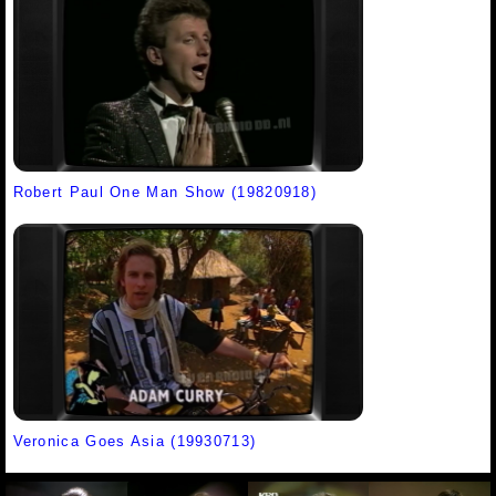
Robert Paul One Man Show (19820918)
Veronica Goes Asia (19930713)