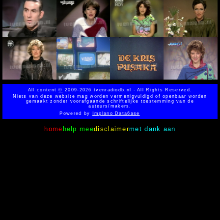
All content
©
2009-2026 tvenradiodb.nl - All Rights Reserved.
Niets van deze website mag worden vermenigvuldigd of openbaar worden
gemaakt zonder voorafgaande schriftelijke toestemming van de
auteurs/makers.
Powered by
Implano Data6ase
home
help mee
disclaimer
met dank aan