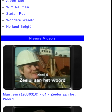
Albert Mol
Wim Neijman
Stefan Pop
Wondere Wereld
Holland-België
Nieuwe Video's
Maritiem (19830310) - 04 - Zeelui aan het
Woord