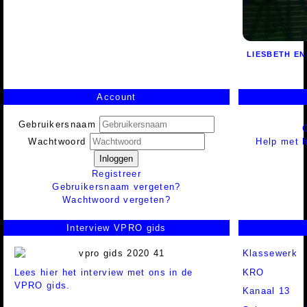
LIESBETH E
Account
Gebruikersnaam
Help met h
Wachtwoord
Inloggen
Registreer
Gebruikersnaam vergeten?
Wachtwoord vergeten?
Interview VPRO gids
Klassewerk
Lees hier het interview met ons in de
KRO
VPRO gids.
Kanaal 13