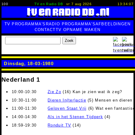
100
TV en Radio DB
vr 7 aug 2026
13:34:08
TV PROGRAMMA'S
RADIO PROGRAMMA'S
AFBEELDINGEN
CONTACT
TV OPNAME MAKEN
Zoek
Dinsdag, 18-03-1980
Nederland 1
10:00-10:30
Zie Zo
(16) Kan je zien wat ik zeg?
10:30-11:00
Dieren In(ter)actie
(5) Mensen en dieren
11:00-11:30
Geloven Staat Vrij
(6) Wat een fantastis
14:00-14:30
Als in het Stenen Tijdperk
(4)
18:59-19:30
Ronduit TV
(14)