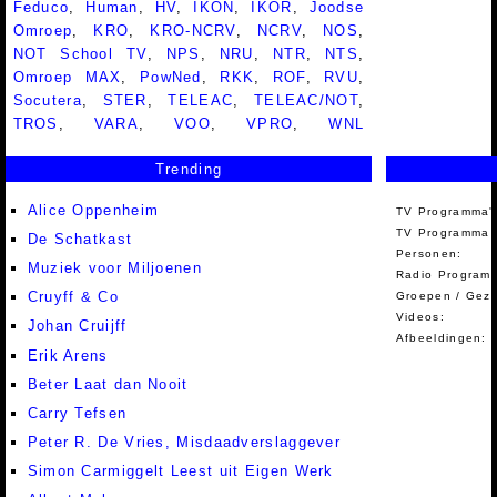
Feduco
,
Human
,
HV
,
IKON
,
IKOR
,
Joodse
Omroep
,
KRO
,
KRO-NCRV
,
NCRV
,
NOS
,
NOT School TV
,
NPS
,
NRU
,
NTR
,
NTS
,
Omroep MAX
,
PowNed
,
RKK
,
ROF
,
RVU
,
Socutera
,
STER
,
TELEAC
,
TELEAC/NOT
,
TROS
,
VARA
,
VOO
,
VPRO
,
WNL
Trending
Alice Oppenheim
TV Programma'
TV Programma A
De Schatkast
Personen:
Muziek voor Miljoenen
Radio Programm
Cruyff & Co
Groepen / Gez
Videos:
Johan Cruijff
Afbeeldingen:
Erik Arens
Beter Laat dan Nooit
Carry Tefsen
Peter R. De Vries, Misdaadverslaggever
Simon Carmiggelt Leest uit Eigen Werk