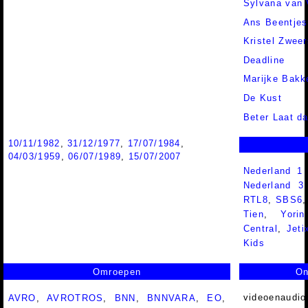
Sylvana van
Ans Beentjes
Kristel Zweer
Deadline
Marijke Bakk
De Kust
Beter Laat d
10/11/1982
,
31/12/1977
,
17/07/1984
,
04/03/1959
,
06/07/1989
,
15/07/2007
Nederland 1
Nederland 
RTL8
,
SBS6
Tien
,
Yorin
Central
,
Jeti
Kids
Omroepen
On
videoenaudio
AVRO
,
AVROTROS
,
BNN
,
BNNVARA
,
EO
,