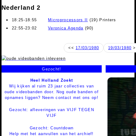
Nederland 2
18:25-18:55
Microprocessors II
(19) Printers
22:55-23:02
Veronica Agenda
(90)
<<
17/03/1980
19/03/1980
>
Gezocht!
Heel Holland Zoekt
Wij kijken al ruim 23 jaar collecties van
oude videobanden door. Nog oude banden of
opnames liggen? Neem contact met ons op!
Gezocht: afleveringen van VIJF TEGEN
VIJF
Gezocht: Countdown
Help met het aanvullen van het archief!