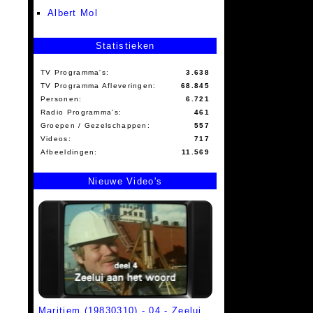
Albert Mol
Statistieken
TV Programma's:
3.638
TV Programma Afleveringen:
68.845
Personen:
6.721
Radio Programma's:
461
Groepen / Gezelschappen:
557
Videos:
717
Afbeeldingen:
11.569
Nieuwe Video's
Maritiem (19830310) - 04 - Zeelui