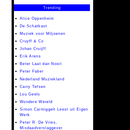
Trending
Alice Oppenheim
De Schatkast
Muziek voor Miljoenen
Cruyff & Co
Johan Cruijff
Erik Arens
Beter Laat dan Nooit
Peter Faber
Nederland Muziekland
Carry Tefsen
Lou Geels
Wondere Wereld
Simon Carmiggelt Leest uit Eigen
Werk
Peter R. De Vries,
Misdaadverslaggever