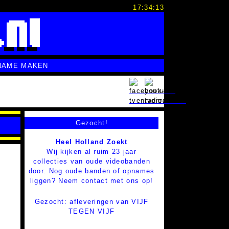
17:34:14
NAME MAKEN
Gezocht!
Heel Holland Zoekt
Wij kijken al ruim 23 jaar
collecties van oude videobanden
door. Nog oude banden of opnames
liggen? Neem contact met ons op!
Gezocht: afleveringen van VIJF
TEGEN VIJF