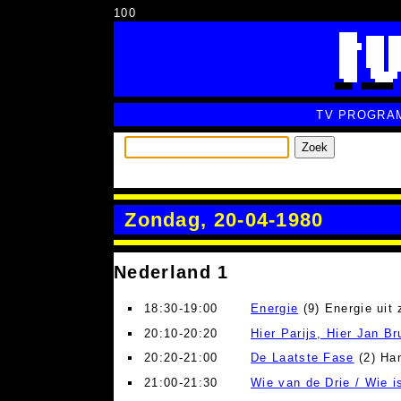
100
TV PROGRA
Zoek
Zondag, 20-04-1980
Nederland 1
18:30-19:00
Energie
(9) Energie uit 
20:10-20:20
Hier Parijs, Hier Jan B
20:20-21:00
De Laatste Fase
(2) Han
21:00-21:30
Wie van de Drie / Wie i