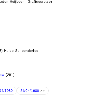
Anton Heijboer - Graficus/etser
3) Huize Schoonderloo
how
(291)
04/1980
21/04/1980
>>