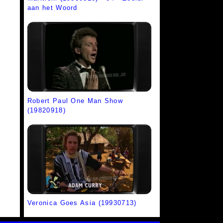
aan het Woord
Robert Paul One Man Show
(19820918)
Veronica Goes Asia (19930713)