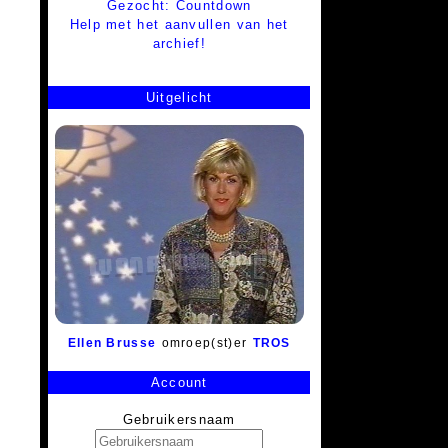
Gezocht: Countdown
Help met het aanvullen van het
archief!
Uitgelicht
Ellen Brusse
omroep(st)er
TROS
Account
Gebruikersnaam