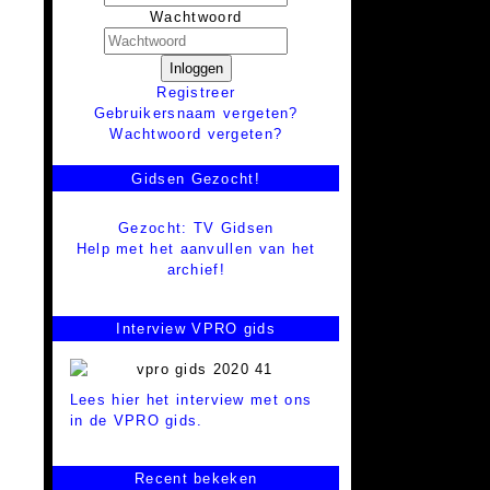
Wachtwoord
Inloggen
Registreer
Gebruikersnaam vergeten?
Wachtwoord vergeten?
Gidsen Gezocht!
Gezocht: TV Gidsen
Help met het aanvullen van het
archief!
Interview VPRO gids
Lees hier het interview met ons
in de VPRO gids.
Recent bekeken