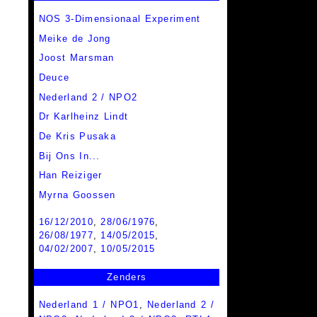
NOS 3-Dimensionaal Experiment
Meike de Jong
Joost Marsman
Deuce
Nederland 2 / NPO2
Dr Karlheinz Lindt
De Kris Pusaka
Bij Ons In...
Han Reiziger
Myrna Goossen
16/12/2010
,
28/06/1976
,
26/08/1977
,
14/05/2015
,
04/02/2007
,
10/05/2015
Zenders
Nederland 1 / NPO1
,
Nederland 2 /