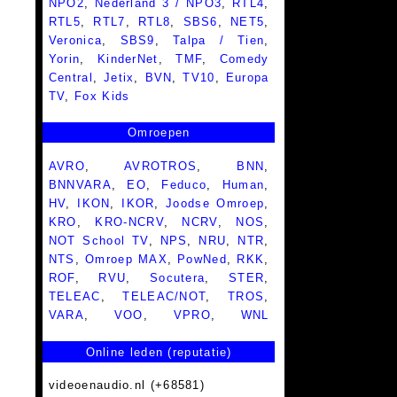
NPO2
,
Nederland 3 / NPO3
,
RTL4
,
RTL5
,
RTL7
,
RTL8
,
SBS6
,
NET5
,
Veronica
,
SBS9
,
Talpa / Tien
,
Yorin
,
KinderNet
,
TMF
,
Comedy
Central
,
Jetix
,
BVN
,
TV10
,
Europa
TV
,
Fox Kids
Omroepen
AVRO
,
AVROTROS
,
BNN
,
BNNVARA
,
EO
,
Feduco
,
Human
,
HV
,
IKON
,
IKOR
,
Joodse Omroep
,
KRO
,
KRO-NCRV
,
NCRV
,
NOS
,
NOT School TV
,
NPS
,
NRU
,
NTR
,
NTS
,
Omroep MAX
,
PowNed
,
RKK
,
ROF
,
RVU
,
Socutera
,
STER
,
TELEAC
,
TELEAC/NOT
,
TROS
,
VARA
,
VOO
,
VPRO
,
WNL
Online leden (reputatie)
videoenaudio.nl (+68581)