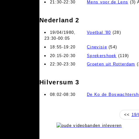
21:30-22:30
Mens voor de Lens
(3) 
Nederland 2
19/04/1980,
Voetbal '80
(28)
23:30-00:05
18:55-19:20
Cinevisie
(54)
20:15-20:30
Sprekershoek
(119)
22:30-23:30
Groeten uit Rotterdam
(
Hilversum 3
08:02-08:30
De Ko de Boswachters
<<
19/