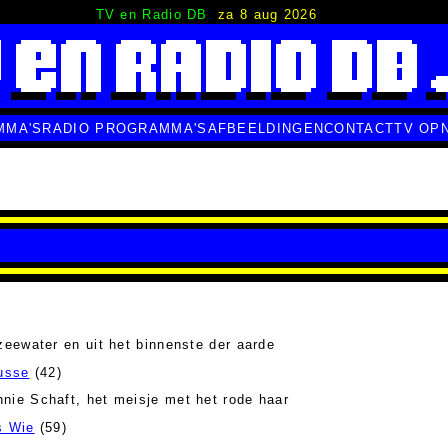
TV en Radio DB
za 8 aug 2026
MMA'S
RADIO PROGRAMMA'S
AFBEELDINGEN
CONTACT
TV OP
zeewater en uit het binnenste der aarde
russe
(42)
nie Schaft, het meisje met het rode haar
s Wie
(59)