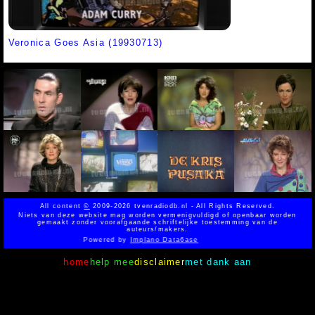
Veronica Goes Asia (19930713)
All content
©
2009-2026 tvenradiodb.nl - All Rights Reserved.
Niets van deze website mag worden vermenigvuldigd of openbaar worden
gemaakt zonder voorafgaande schriftelijke toestemming van de
auteurs/makers.
Powered by
Implano Data6ase
home
help mee
disclaimer
met dank aan