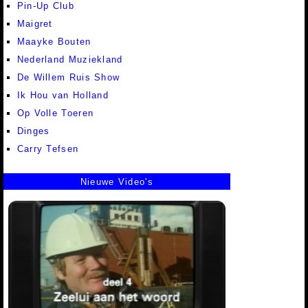
Pin-Up Club
Maigret
Maayke Bouten
Nederland Muziekland
De Willem Ruis Show
Ik Hou van Holland
Op Volle Toeren
Dinges
Carry Tefsen
Nieuwe Video's