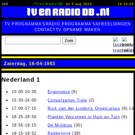
100
TV en Radio DB
do 6 aug 2026
16:16:05
TV PROGRAMMA'S
RADIO PROGRAMMA'S
AFBEELDINGEN
CONTACT
TV OPNAME MAKEN
Zoek
Zaterdag, 16-04-1983
Nederland 1
10:00-10:30
Ergonomie
(9)
15:30-16:00
Conversation Time
(2)
17:00-17:15
Rick van der Linden's Orgelcursus
(6) Le
18:25-18:55
Planten Verzorgen in Huis en Tuin
(6)
18:55-19:15
De Minibios
(30)
19:15-19:52
Babbelonië
(38)