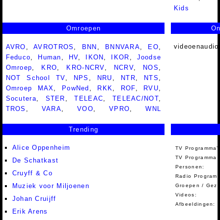
Kids
Omroepen
On
videoenaudio
AVRO
,
AVROTROS
,
BNN
,
BNNVARA
,
EO
,
Feduco
,
Human
,
HV
,
IKON
,
IKOR
,
Joodse
Omroep
,
KRO
,
KRO-NCRV
,
NCRV
,
NOS
,
NOT School TV
,
NPS
,
NRU
,
NTR
,
NTS
,
Omroep MAX
,
PowNed
,
RKK
,
ROF
,
RVU
,
Socutera
,
STER
,
TELEAC
,
TELEAC/NOT
,
TROS
,
VARA
,
VOO
,
VPRO
,
WNL
Trending
Alice Oppenheim
TV Programma'
TV Programma A
De Schatkast
Personen:
Cruyff & Co
Radio Programm
Muziek voor Miljoenen
Groepen / Gez
Videos:
Johan Cruijff
Afbeeldingen:
Erik Arens