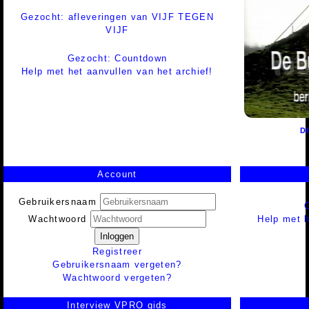
Gezocht: afleveringen van VIJF TEGEN
VIJF
Gezocht: Countdown
Help met het aanvullen van het archief!
D
Account
Gebruikersnaam
Help met h
Wachtwoord
Inloggen
Registreer
Gebruikersnaam vergeten?
Wachtwoord vergeten?
Interview VPRO gids