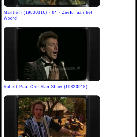
Maritiem (19830310) - 04 - Zeelui aan het
Woord
Robert Paul One Man Show (19820918)