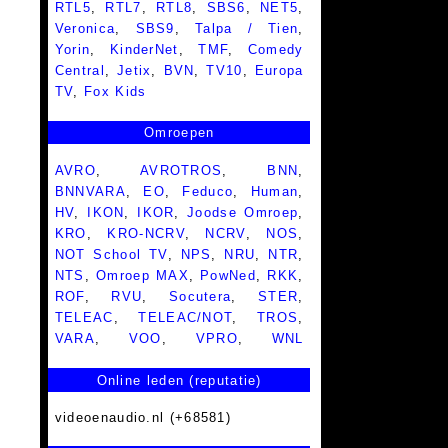
RTL5
,
RTL7
,
RTL8
,
SBS6
,
NET5
,
Veronica
,
SBS9
,
Talpa / Tien
,
Yorin
,
KinderNet
,
TMF
,
Comedy
Central
,
Jetix
,
BVN
,
TV10
,
Europa
TV
,
Fox Kids
Omroepen
AVRO
,
AVROTROS
,
BNN
,
BNNVARA
,
EO
,
Feduco
,
Human
,
HV
,
IKON
,
IKOR
,
Joodse Omroep
,
KRO
,
KRO-NCRV
,
NCRV
,
NOS
,
NOT School TV
,
NPS
,
NRU
,
NTR
,
NTS
,
Omroep MAX
,
PowNed
,
RKK
,
ROF
,
RVU
,
Socutera
,
STER
,
TELEAC
,
TELEAC/NOT
,
TROS
,
VARA
,
VOO
,
VPRO
,
WNL
Online leden (reputatie)
videoenaudio.nl (+68581)