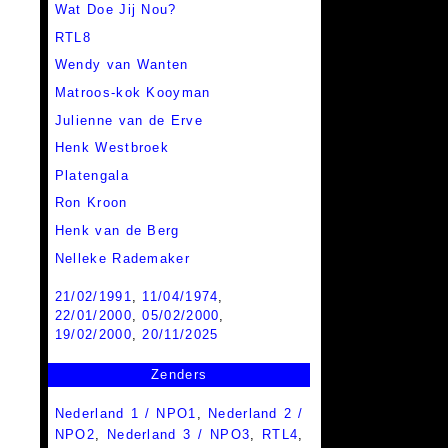
Wat Doe Jij Nou?
RTL8
Wendy van Wanten
Matroos-kok Kooyman
Julienne van de Erve
Henk Westbroek
Platengala
Ron Kroon
Henk van de Berg
Nelleke Rademaker
21/02/1991
,
11/04/1974
,
22/01/2000
,
05/02/2000
,
19/02/2000
,
20/11/2025
Zenders
Nederland 1 / NPO1
,
Nederland 2 /
NPO2
,
Nederland 3 / NPO3
,
RTL4
,