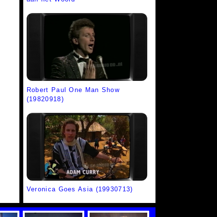
Robert Paul One Man Show
(19820918)
Veronica Goes Asia (19930713)