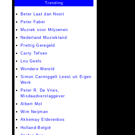
Trending
Beter Laat dan Nooit
Peter Faber
Muziek voor Miljoenen
Nederland Muziekland
Prettig Geregeld
Carry Tefsen
Lou Geels
Wondere Wereld
Simon Carmiggelt Leest uit Eigen
Werk
Peter R. De Vries,
Misdaadverslaggever
Albert Mol
Wim Neijman
Akkemay Elderenbos
Holland-België