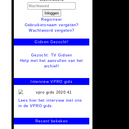
Inloggen
Registreer
Gebruikersnaam vergeten?
Wachtwoord vergeten?
Gidsen Gezocht!
Gezocht: TV Gidsen
Help met het aanvullen van het
archief!
Interview VPRO gids
Lees hier het interview met ons
in de VPRO gids.
Recent bekeken