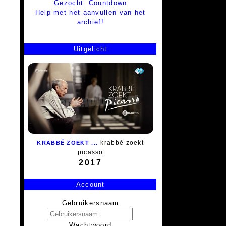
Gezocht: Countdown
Help met het aanvullen van het
archief!
Uitgelicht
krabbé zoekt
KRABBÉ ZOEKT ...
picasso
2017
Account
Gebruikersnaam
Wachtwoord