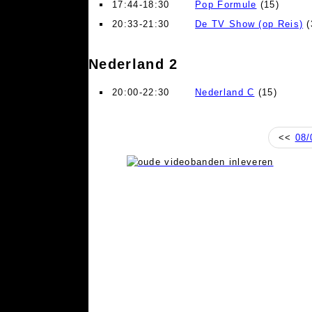
17:44-18:30
Pop Formule
(15)
20:33-21:30
De TV Show (op Reis)
(
Nederland 2
20:00-22:30
Nederland C
(15)
<<
08/