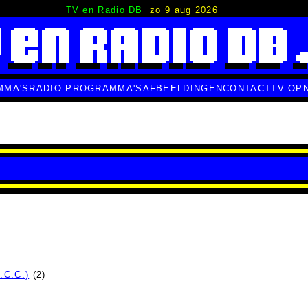
TV en Radio DB
zo 9 aug 2026
MMA'S
RADIO PROGRAMMA'S
AFBEELDINGEN
CONTACT
TV OP
.C.C.)
(2)