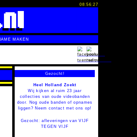
08:56:28
NAME MAKEN
Gezocht!
Heel Holland Zoekt
Wij kijken al ruim 23 jaar
collecties van oude videobanden
door. Nog oude banden of opnames
liggen? Neem contact met ons op!
Gezocht: afleveringen van VIJF
TEGEN VIJF