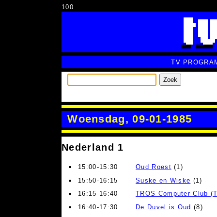
100
TV PROGRA
Zoek
Woensdag, 09-01-1985
Nederland 1
15:00-15:30
Oud Roest
(1)
15:50-16:15
Suske en Wiske
(1)
16:15-16:40
TROS Computer Club (T
16:40-17:30
De Duvel is Oud
(8)