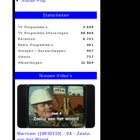
Stefan Pop
Statistieken
TV Programma's:
3.638
TV Programma Afleveringen:
68.845
Personen:
6.721
Radio Programma's:
461
Groepen / Gezelschappen:
557
Videos:
717
Afbeeldingen:
11.569
Nieuwe Video's
Maritiem (19830310) - 04 - Zeelui
aan het Woord