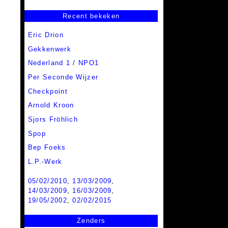
Recent bekeken
Eric Drion
Gekkenwerk
Nederland 1 / NPO1
Per Seconde Wijzer
Checkpoint
Arnold Kroon
Sjors Fröhlich
Spop
Bep Foeks
L.P.-Werk
05/02/2010
,
13/03/2009
,
14/03/2009
,
16/03/2009
,
19/05/2002
,
02/02/2015
Zenders