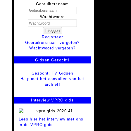
Gebruikersnaam
Wachtwoord
Inloggen
Registreer
Gebruikersnaam vergeten?
Wachtwoord vergeten?
Gidsen Gezocht!
Gezocht: TV Gidsen
Help met het aanvullen van het
archief!
Interview VPRO gids
Lees hier het interview met ons
in de VPRO gids.