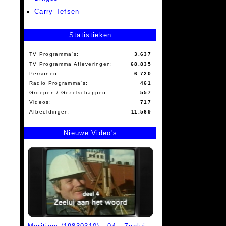
Carry Tefsen
Statistieken
TV Programma's:
3.637
TV Programma Afleveringen:
68.835
Personen:
6.720
Radio Programma's:
461
Groepen / Gezelschappen:
557
Videos:
717
Afbeeldingen:
11.569
Nieuwe Video's