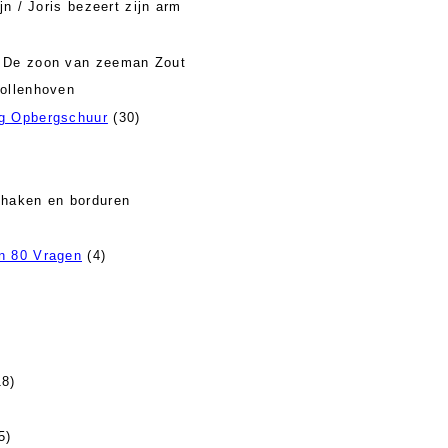
jn / Joris bezeert zijn arm
 De zoon van zeeman Zout
ollenhoven
ag Opbergschuur
(30)
 haken en borduren
n 80 Vragen
(4)
8)
5)