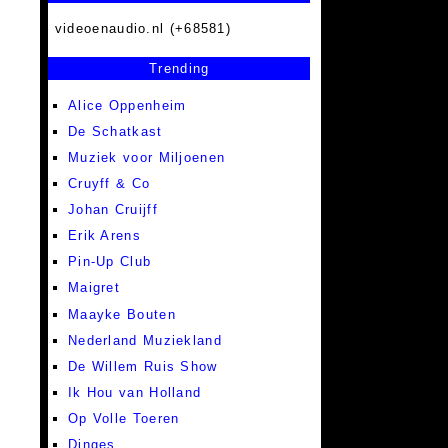
videoenaudio.nl (+68581)
Trending
Alice Oppenheim
De Schatkast
Muziek voor Miljoenen
Cruyff & Co
Johan Cruijff
Erik Arens
Pin-Up Club
Maigret
Maayke Bouten
Nederland Muziekland
De Willem Ruis Show
Ik Hou van Holland
Op Volle Toeren
Dinges