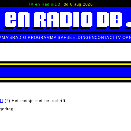
TV en Radio DB
do 6 aug 2026
MMA'S
RADIO PROGRAMMA'S
AFBEELDINGEN
CONTACT
TV OP
II
(2) Het meisje met het schrift
 gedrag