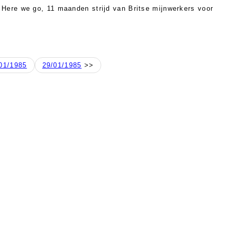
 Here we go, 11 maanden strijd van Britse mijnwerkers voor
)
01/1985
29/01/1985
>>