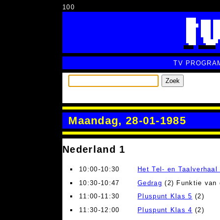
100
TV PROGRA
Zoek
Maandag, 28-01-1985
Nederland 1
10:00-10:30
Het Tel- en Taalverhaal 
10:30-10:47
Gedrag
(2) Funktie van
11:00-11:30
Pluspunt Klas 5
(2)
11:30-12:00
Pluspunt Klas 4
(2)