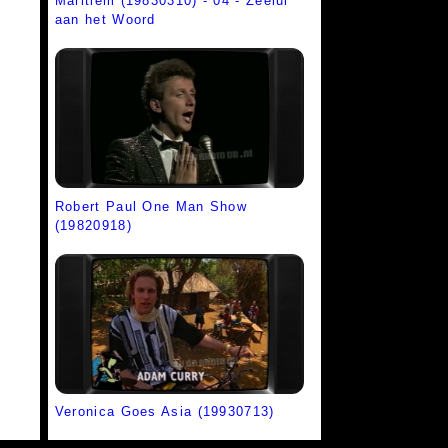
Maritiem (19830310) - 04 - Zeelui
aan het Woord
Robert Paul One Man Show
(19820918)
Veronica Goes Asia (19930713)