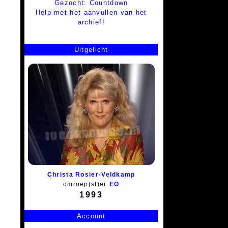
Gezocht: Countdown
Help met het aanvullen van het
archief!
Uitgelicht
Christa Rosier-Veldkamp
omroep(st)er
EO
1993
Account