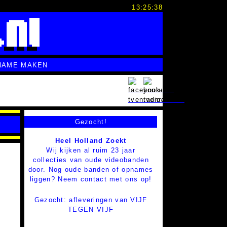
13:25:39
NAME MAKEN
Gezocht!
Heel Holland Zoekt
Wij kijken al ruim 23 jaar
collecties van oude videobanden
door. Nog oude banden of opnames
liggen? Neem contact met ons op!
Gezocht: afleveringen van VIJF
TEGEN VIJF