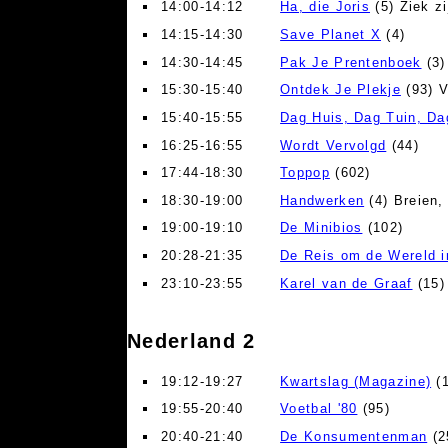
14:00-14:12
Ha, die Joris
(5) Ziek zi
14:15-14:30
Save Planet X
(4)
14:30-14:45
Pak Je Prentenboek
(3)
15:30-15:40
Ontdek Je Plekje
(93) V
15:40-15:55
Dag Huis, Dag Tuin, D
16:25-16:55
Wordt Vervolgd
(44)
17:44-18:30
Toppop
(602)
18:30-19:00
Handwerken
(4) Breien,
19:00-19:10
De Minibios
(102)
20:28-21:35
De Reis om de Wereld i
23:10-23:55
Karel van de Graaf
(15)
Nederland 2
19:12-19:27
Kwartslag (Magazine)
(1
19:55-20:40
Voetbal '80
(95)
20:40-21:40
De Konsumentenman
(2