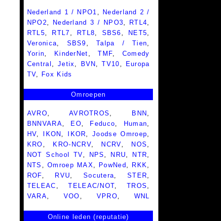
Nederland 1 / NPO1
,
Nederland 2 /
NPO2
,
Nederland 3 / NPO3
,
RTL4
,
RTL5
,
RTL7
,
RTL8
,
SBS6
,
NET5
,
Veronica
,
SBS9
,
Talpa / Tien
,
Yorin
,
KinderNet
,
TMF
,
Comedy
Central
,
Jetix
,
BVN
,
TV10
,
Europa
TV
,
Fox Kids
Omroepen
AVRO
,
AVROTROS
,
BNN
,
BNNVARA
,
EO
,
Feduco
,
Human
,
HV
,
IKON
,
IKOR
,
Joodse Omroep
,
KRO
,
KRO-NCRV
,
NCRV
,
NOS
,
NOT School TV
,
NPS
,
NRU
,
NTR
,
NTS
,
Omroep MAX
,
PowNed
,
RKK
,
ROF
,
RVU
,
Socutera
,
STER
,
TELEAC
,
TELEAC/NOT
,
TROS
,
VARA
,
VOO
,
VPRO
,
WNL
Online leden (reputatie)