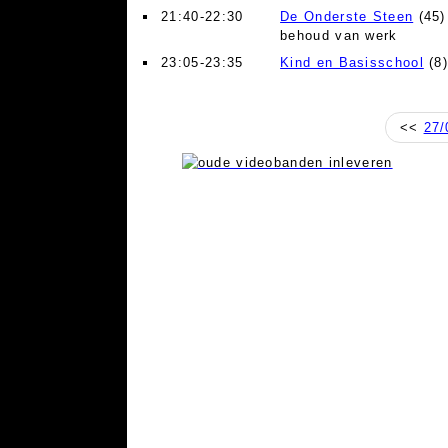
21:40-22:30
De Onderste Steen
(45)
behoud van werk
23:05-23:35
Kind en Basisschool
(8
<<
27/