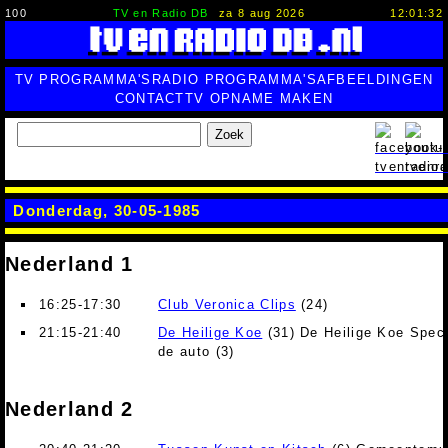
100
TV en Radio DB
za 8 aug 2026
12:01:33
TV PROGRAMMA'S
RADIO PROGRAMMA'S
AFBEELDINGEN
CONTACT
TV OPNAME MAKEN
Zoek
Donderdag, 30-05-1985
Nederland 1
16:25-17:30
Club Veronica Clips
(24)
21:15-21:40
De Heilige Koe
(31) De Heilige Koe Speci
de auto (3)
Nederland 2