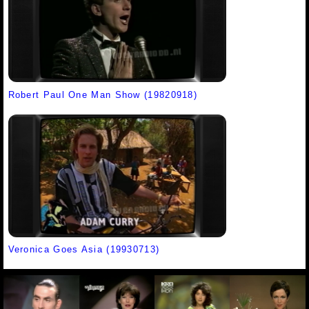
Robert Paul One Man Show (19820918)
Veronica Goes Asia (19930713)