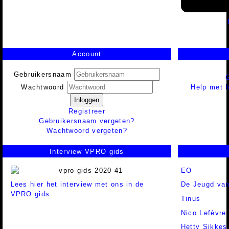
Account
Gebruikersnaam
Help met h
Wachtwoord
Inloggen
Registreer
Gebruikersnaam vergeten?
Wachtwoord vergeten?
Interview VPRO gids
EO
Lees hier het interview met ons in de
De Jeugd van
VPRO gids.
Tinus
Nico Lefèvre
Hetty Sikkes