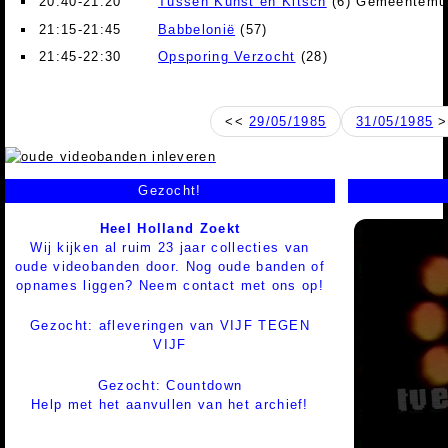
20:40-21:20
Tussen Kunst en Kitsch
(6) Gemeentemu
21:15-21:45
Babbelonië
(57)
21:45-22:30
Opsporing Verzocht
(28)
<<
29/05/1985
31/05/1985
>
Gezocht!
Heel Holland Zoekt
Wij kijken al ruim 23 jaar collecties van
oude videobanden door. Nog oude banden of
opnames liggen? Neem contact met ons op!
Gezocht: afleveringen van VIJF TEGEN
VIJF
Gezocht: Countdown
Help met het aanvullen van het archief!