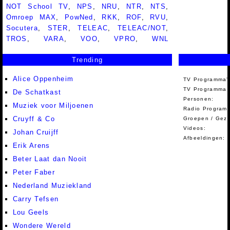
NOT School TV
,
NPS
,
NRU
,
NTR
,
NTS
,
Omroep MAX
,
PowNed
,
RKK
,
ROF
,
RVU
,
Socutera
,
STER
,
TELEAC
,
TELEAC/NOT
,
TROS
,
VARA
,
VOO
,
VPRO
,
WNL
Trending
Alice Oppenheim
TV Programma'
TV Programma A
De Schatkast
Personen:
Muziek voor Miljoenen
Radio Programm
Cruyff & Co
Groepen / Gez
Videos:
Johan Cruijff
Afbeeldingen:
Erik Arens
Beter Laat dan Nooit
Peter Faber
Nederland Muziekland
Carry Tefsen
Lou Geels
Wondere Wereld