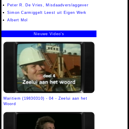
Peter R. De Vries, Misdaadverslaggever
Simon Carmiggelt Leest uit Eigen Werk
Albert Mol
Nieuwe Video's
Maritiem (19830310) - 04 - Zeelui aan het
Woord