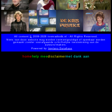
All content
©
2009-2026 tvenradiodb.nl - All Rights Reserved.
Niets van deze website mag worden vermenigvuldigd of openbaar worden
gemaakt zonder voorafgaande schriftelijke toestemming van de
auteurs/makers.
Powered by
Implano Data6ase
home
help mee
disclaimer
met dank aan