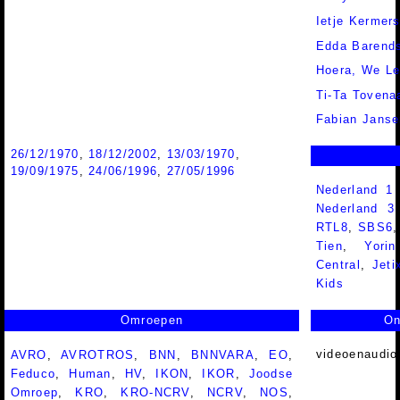
Ietje Kermer
Edda Barend
Hoera, We L
Ti-Ta Tovena
Fabian Janse
26/12/1970
,
18/12/2002
,
13/03/1970
,
19/09/1975
,
24/06/1996
,
27/05/1996
Nederland 1
Nederland 
RTL8
,
SBS6
Tien
,
Yorin
Central
,
Jeti
Kids
Omroepen
On
videoenaudio
AVRO
,
AVROTROS
,
BNN
,
BNNVARA
,
EO
,
Feduco
,
Human
,
HV
,
IKON
,
IKOR
,
Joodse
Omroep
,
KRO
,
KRO-NCRV
,
NCRV
,
NOS
,