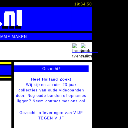
19:34:51
NAME MAKEN
Gezocht!
Heel Holland Zoekt
Wij kijken al ruim 23 jaar
collecties van oude videobanden
door. Nog oude banden of opnames
liggen? Neem contact met ons op!
Gezocht: afleveringen van VIJF
TEGEN VIJF