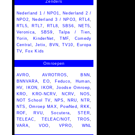
Zenders
Nederland 1 / NPO1
,
Nederland 2 /
NPO2
,
Nederland 3 / NPO3
,
RTL4
,
RTL5
,
RTL7
,
RTL8
,
SBS6
,
NET5
,
Veronica
,
SBS9
,
Talpa / Tien
,
Yorin
,
KinderNet
,
TMF
,
Comedy
Central
,
Jetix
,
BVN
,
TV10
,
Europa
TV
,
Fox Kids
Omroepen
AVRO
,
AVROTROS
,
BNN
,
BNNVARA
,
EO
,
Feduco
,
Human
,
HV
,
IKON
,
IKOR
,
Joodse Omroep
,
KRO
,
KRO-NCRV
,
NCRV
,
NOS
,
NOT School TV
,
NPS
,
NRU
,
NTR
,
NTS
,
Omroep MAX
,
PowNed
,
RKK
,
ROF
,
RVU
,
Socutera
,
STER
,
TELEAC
,
TELEAC/NOT
,
TROS
,
VARA
,
VOO
,
VPRO
,
WNL