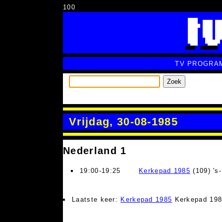
100
TV PROGRA
Zoek
Vrijdag, 30-08-1985
Nederland 1
19:00-19:25
Kerkepad 1985
(109) 's
Laatste keer:
Kerkepad 1985
Kerkepad 19