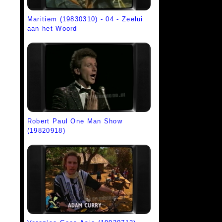
Maritiem (19830310) - 04 - Zeelui
aan het Woord
Robert Paul One Man Show
(19820918)