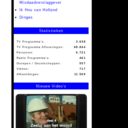
Misdaadverslaggever
Ik Hou van Holland
Dinges
Statistieken
TV Programma's:
3.638
TV Programma Afleveringen:
68.844
Personen:
6.721
Radio Programma's:
461
Groepen / Gezelschappen:
557
Videos:
717
Afbeeldingen:
11.569
Nieuwe Video's