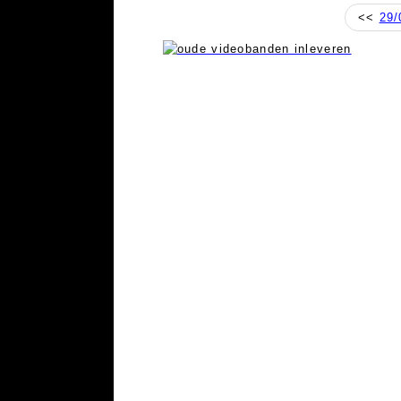
<<
29/