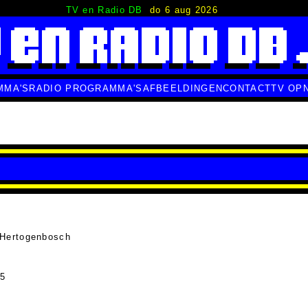
TV en Radio DB
do 6 aug 2026
MMA'S
RADIO PROGRAMMA'S
AFBEELDINGEN
CONTACT
TV OP
-Hertogenbosch
85