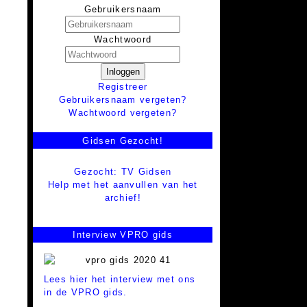
Gebruikersnaam
Wachtwoord
Inloggen
Registreer
Gebruikersnaam vergeten?
Wachtwoord vergeten?
Gidsen Gezocht!
Gezocht: TV Gidsen
Help met het aanvullen van het
archief!
Interview VPRO gids
Lees hier het interview met ons
in de VPRO gids.