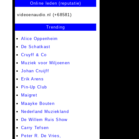
Online leden (reputatie)
videoenaudio.nl (+68581)
Trending
Alice Oppenheim
De Schatkast
Cruyff & Co
Muziek voor Miljoenen
Johan Cruijff
Erik Arens
Pin-Up Club
Maigret
Maayke Bouten
Nederland Muziekland
De Willem Ruis Show
Carry Tefsen
Peter R. De Vries,