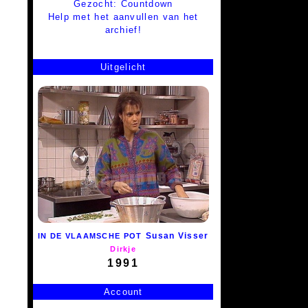
Gezocht: Countdown
Help met het aanvullen van het
archief!
Uitgelicht
Susan Visser
IN DE VLAAMSCHE POT
Dirkje
1991
Account