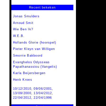
Recent bekeken
Jonas Smulders
Arnoud Smit
Wie Ben Ik?
W.E.B.
Hollands Glorie (hoorspel)
Pieter Kleyn van Willigen
Smorrie Bakboord
Evanghelos Odysseas
Papathanassiou (Vangelis)
Karla Beijersbergen
Henk Kroes
10/12/2010
,
09/06/2001
,
13/09/2000
,
13/04/2012
,
22/04/2012
,
22/04/1996