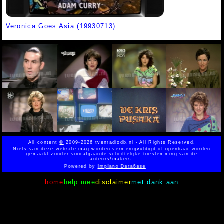
Veronica Goes Asia (19930713)
All content
©
2009-2026 tvenradiodb.nl - All Rights Reserved.
Niets van deze website mag worden vermenigvuldigd of openbaar worden
gemaakt zonder voorafgaande schriftelijke toestemming van de
auteurs/makers.
Powered by
Implano Data6ase
home
help mee
disclaimer
met dank aan