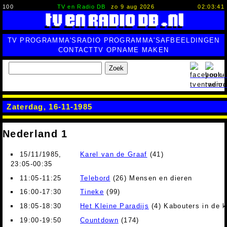
100
TV en Radio DB
zo 9 aug 2026
02:03:42
TV PROGRAMMA'S
RADIO PROGRAMMA'S
AFBEELDINGEN
CONTACT
TV OPNAME MAKEN
Zoek
Zaterdag, 16-11-1985
Nederland 1
15/11/1985,
Karel van de Graaf
(41)
23:05-00:35
11:05-11:25
Telebord
(26) Mensen en dieren
16:00-17:30
Tineke
(99)
18:05-18:30
Het Kleine Paradijs
(4) Kabouters in de k
19:00-19:50
Countdown
(174)