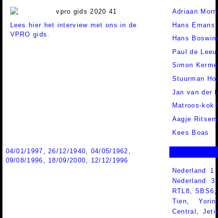
Adriaan Morr
Lees hier het interview met ons in de
Hans Emans
VPRO gids.
Hans Boswin
Paul de Leeu
Simon Kerme
Stuurman Hoo
Jan van der 
Matroos-kok
Aagje Ritsem
Kees Boas
04/01/1997
,
26/12/1940
,
04/05/1962
,
09/08/1996
,
18/09/2000
,
12/12/1996
Nederland 1
Nederland 
RTL8
,
SBS6
Tien
,
Yorin
Central
,
Jeti