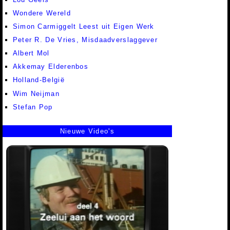
Wondere Wereld
Simon Carmiggelt Leest uit Eigen Werk
Peter R. De Vries, Misdaadverslaggever
Albert Mol
Akkemay Elderenbos
Holland-België
Wim Neijman
Stefan Pop
Nieuwe Video's