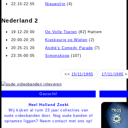
22:15-22:55
Nieuwslijn
(4)
Nederland 2
19:12-20:00
Op Volle Toeren
(82) Hattem
20:00-20:25
Kieskeurig op Wielen
(2)
20:25-21:20
André's Comedy Parade
(7)
23:35-00:05
Simonskoop
(107)
<<
15/11/1985
17/11/1985
>
Gezocht!
Heel Holland Zoekt
Wij kijken al ruim 23 jaar collecties van
oude videobanden door. Nog oude banden of
opnames liggen? Neem contact met ons op!