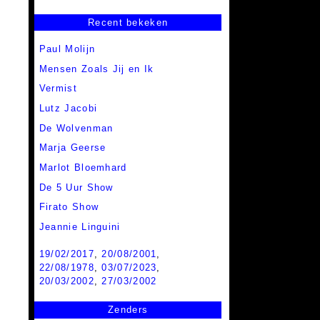
Recent bekeken
Paul Molijn
Mensen Zoals Jij en Ik
Vermist
Lutz Jacobi
De Wolvenman
Marja Geerse
Marlot Bloemhard
De 5 Uur Show
Firato Show
Jeannie Linguini
19/02/2017
,
20/08/2001
,
22/08/1978
,
03/07/2023
,
20/03/2002
,
27/03/2002
Zenders