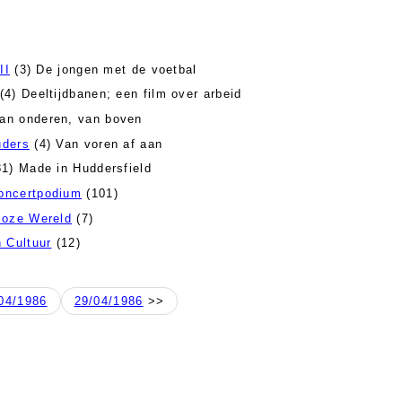
II
(3) De jongen met de voetbal
(4) Deeltijdbanen; een film over arbeid
an onderen, van boven
uders
(4) Van voren af aan
1) Made in Huddersfield
oncertpodium
(101)
Boze Wereld
(7)
 Cultuur
(12)
04/1986
29/04/1986
>>