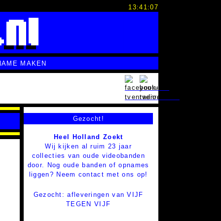
13:41:08
NAME MAKEN
Gezocht!
Heel Holland Zoekt
Wij kijken al ruim 23 jaar
collecties van oude videobanden
door. Nog oude banden of opnames
liggen? Neem contact met ons op!
Gezocht: afleveringen van VIJF
TEGEN VIJF