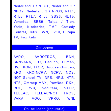
Nederland 1 / NPO1
,
Nederland 2 /
NPO2
,
Nederland 3 / NPO3
,
RTL4
,
RTL5
,
RTL7
,
RTL8
,
SBS6
,
NET5
,
Veronica
,
SBS9
,
Talpa / Tien
,
Yorin
,
KinderNet
,
TMF
,
Comedy
Central
,
Jetix
,
BVN
,
TV10
,
Europa
TV
,
Fox Kids
Omroepen
AVRO
,
AVROTROS
,
BNN
,
BNNVARA
,
EO
,
Feduco
,
Human
,
HV
,
IKON
,
IKOR
,
Joodse Omroep
,
KRO
,
KRO-NCRV
,
NCRV
,
NOS
,
NOT School TV
,
NPS
,
NRU
,
NTR
,
NTS
,
Omroep MAX
,
PowNed
,
RKK
,
ROF
,
RVU
,
Socutera
,
STER
,
TELEAC
,
TELEAC/NOT
,
TROS
,
VARA
,
VOO
,
VPRO
,
WNL
Online leden (reputatie)