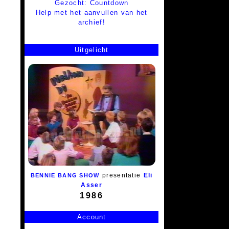
Gezocht: Countdown
Help met het aanvullen van het
archief!
Uitgelicht
presentatie
Eli
BENNIE BANG SHOW
Asser
1986
Account