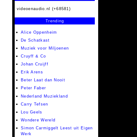
videoenaudio.nl (+68581)
Trending
Alice Oppenheim
De Schatkast
Muziek voor Miljoenen
Cruyff & Co
Johan Cruijff
Erik Arens
Beter Laat dan Nooit
Peter Faber
Nederland Muziekland
Carry Tefsen
Lou Geels
Wondere Wereld
Simon Carmiggelt Leest uit Eigen
Werk