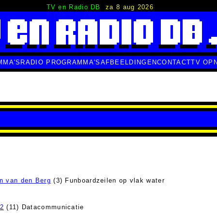
TV en Radio DB
za 8 aug 2026
MMA'S
RADIO PROGRAMMA'S
AFBEELDINGEN
CONTACT
TV OP
n van den Berg
(3) Funboardzeilen op vlak water
 2
(11) Datacommunicatie