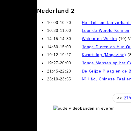
Nederland 2
10:00-10:20
Het Tel- en Taalverhaal 
10:30-11:00
Leer de Wereld Kennen
14:15-14:30
Wakko en Wokko
(10) V
14:30-15:00
Jonge Dieren en Hun O
19:12-19:27
Kwartslag (Magazine)
(8
19:27-20:00
Jonge Mensen op het C
21:45-22:20
De Grijze Plaag en de 
23:10-23:55
Nǐ Hǎo, Chinese Taal en
<<
27/