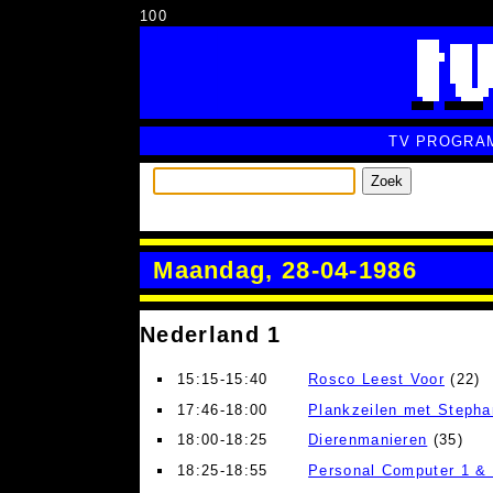
100
TV PROGRA
Zoek
Maandag, 28-04-1986
Nederland 1
15:15-15:40
Rosco Leest Voor
(22)
17:46-18:00
Plankzeilen met Stepha
18:00-18:25
Dierenmanieren
(35)
18:25-18:55
Personal Computer 1 &