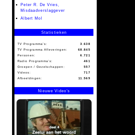
Peter R. De Vries,
Misdaadverslaggever
Albert Mol
Statistieken
TV Programma's:
3.638
TV Programma Afleveringen:
68.845
Personen:
6.721
Radio Programma's:
461
Groepen / Gezelschappen:
557
Videos:
717
Afbeeldingen:
11.569
Nieuwe Video's