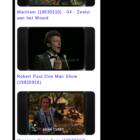
Maritiem (19830310) - 04 - Zeelui
aan het Woord
Robert Paul One Man Show
(19820918)