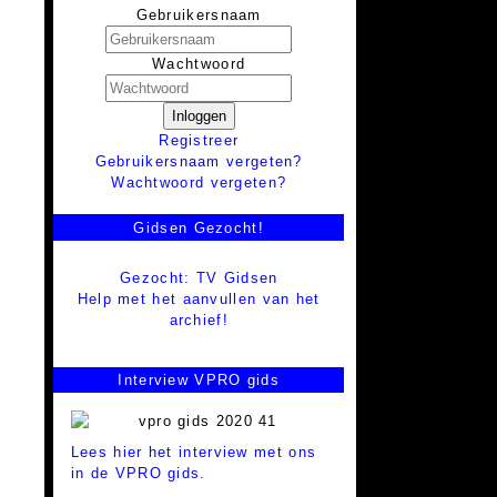
Gebruikersnaam
Wachtwoord
Inloggen
Registreer
Gebruikersnaam vergeten?
Wachtwoord vergeten?
Gidsen Gezocht!
Gezocht: TV Gidsen
Help met het aanvullen van het
archief!
Interview VPRO gids
Lees hier het interview met ons
in de VPRO gids.