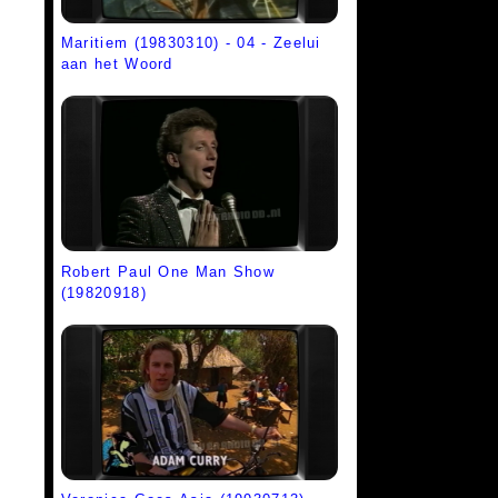
Maritiem (19830310) - 04 - Zeelui
aan het Woord
Robert Paul One Man Show
(19820918)