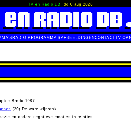
TV en Radio DB
do 6 aug 2026
MMA'S
RADIO PROGRAMMA'S
AFBEELDINGEN
CONTACT
TV OP
aptoe Breda 1987
annes
(20) De ware wijnstok
oezie en andere negatieve emoties in relaties