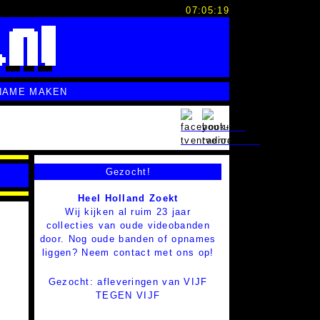
07:05:20
NAME MAKEN
Gezocht!
Heel Holland Zoekt
Wij kijken al ruim 23 jaar
collecties van oude videobanden
door. Nog oude banden of opnames
liggen? Neem contact met ons op!
Gezocht: afleveringen van VIJF
TEGEN VIJF