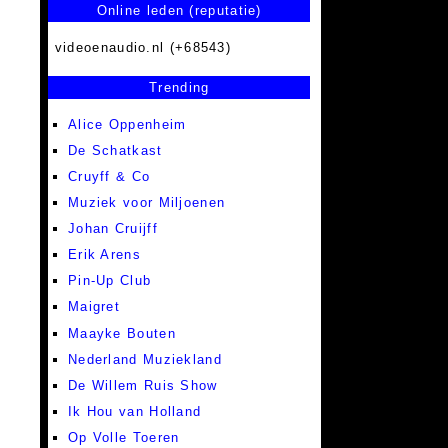
Online leden (reputatie)
videoenaudio.nl (+68543)
Trending
Alice Oppenheim
De Schatkast
Cruyff & Co
Muziek voor Miljoenen
Johan Cruijff
Erik Arens
Pin-Up Club
Maigret
Maayke Bouten
Nederland Muziekland
De Willem Ruis Show
Ik Hou van Holland
Op Volle Toeren