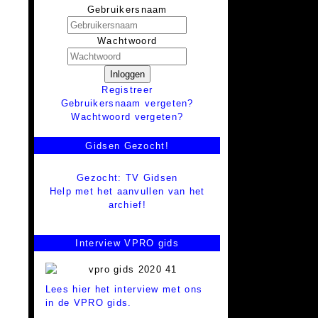
Gebruikersnaam
Wachtwoord
Inloggen
Registreer
Gebruikersnaam vergeten?
Wachtwoord vergeten?
Gidsen Gezocht!
Gezocht: TV Gidsen
Help met het aanvullen van het
archief!
Interview VPRO gids
Lees hier het interview met ons
in de VPRO gids.