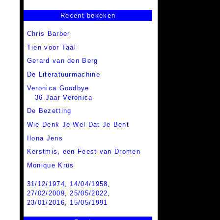
Recent bekeken
Chris Barber
Tien voor Taal
Gerard van den Berg
De Literatuurmachine
Veronica Goodbye
36 Jaar Veronica
De Bezetting
Wie Denk Je Wel Dat Je Bent
Ilona Jens
Kerstmis, een Feest van Dromen
Monique Krüs
31/12/1974
,
14/04/1958
,
27/02/2009
,
25/05/2022
,
23/01/2016
,
15/05/1991