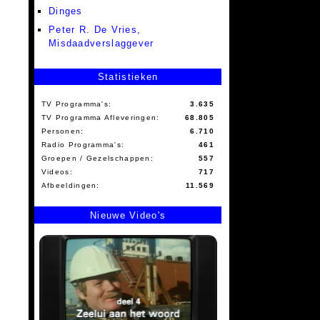
Dinges
Peter R. De Vries,
Misdaadverslaggever
Statistieken
TV Programma's:
3.635
TV Programma Afleveringen:
68.805
Personen:
6.710
Radio Programma's:
461
Groepen / Gezelschappen:
557
Videos:
717
Afbeeldingen:
11.569
Nieuwe Video's