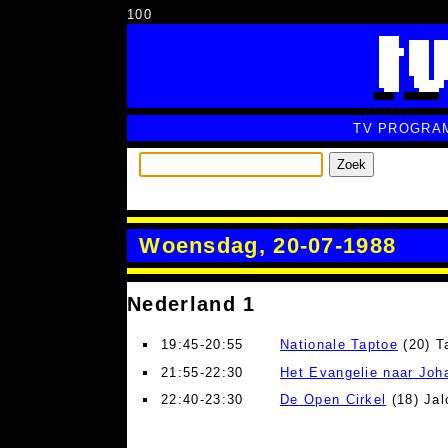
100
TV PROGRA
Zoek
Woensdag, 20-07-1988
Nederland 1
19:45-20:55
Nationale Taptoe
(20) T
21:55-22:30
Het Evangelie naar Joh
22:40-23:30
De Open Cirkel
(18) Jal