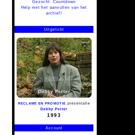
Gezocht: Countdown
Help met het aanvullen van het
archief!
Uitgelicht
presentatie
RECLAME EN PROMOTIE
Debby Petter
1993
Account