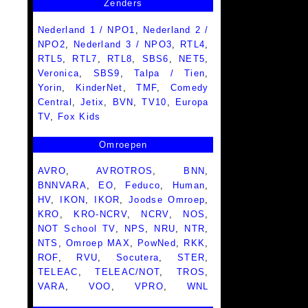
Zenders
Nederland 1 / NPO1
,
Nederland 2 /
NPO2
,
Nederland 3 / NPO3
,
RTL4
,
RTL5
,
RTL7
,
RTL8
,
SBS6
,
NET5
,
Veronica
,
SBS9
,
Talpa / Tien
,
Yorin
,
KinderNet
,
TMF
,
Comedy
Central
,
Jetix
,
BVN
,
TV10
,
Europa
TV
,
Fox Kids
Omroepen
AVRO
,
AVROTROS
,
BNN
,
BNNVARA
,
EO
,
Feduco
,
Human
,
HV
,
IKON
,
IKOR
,
Joodse Omroep
,
KRO
,
KRO-NCRV
,
NCRV
,
NOS
,
NOT School TV
,
NPS
,
NRU
,
NTR
,
NTS
,
Omroep MAX
,
PowNed
,
RKK
,
ROF
,
RVU
,
Socutera
,
STER
,
TELEAC
,
TELEAC/NOT
,
TROS
,
VARA
,
VOO
,
VPRO
,
WNL