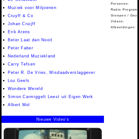
Personen:
Muziek voor Miljoenen
Radio Programm
Cruyff & Co
Groepen / Gez
Videos:
Johan Cruijff
Afbeeldingen:
Erik Arens
Beter Laat dan Nooit
Peter Faber
Nederland Muziekland
Carry Tefsen
Peter R. De Vries, Misdaadverslaggever
Lou Geels
Wondere Wereld
Simon Carmiggelt Leest uit Eigen Werk
Albert Mol
Nieuwe Video's