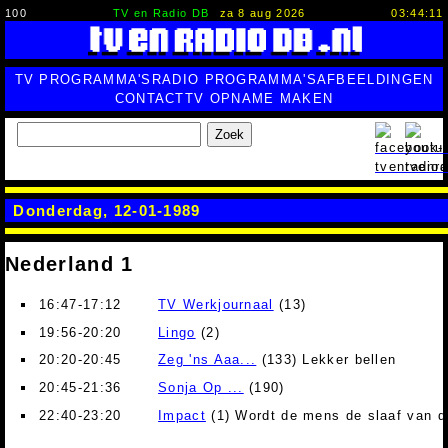
100
TV en Radio DB
za 8 aug 2026
03:44:12
TV PROGRAMMA'S
RADIO PROGRAMMA'S
AFBEELDINGEN
CONTACT
TV OPNAME MAKEN
Zoek
Donderdag, 12-01-1989
Nederland 1
16:47-17:12
TV Werkjournaal
(13)
19:56-20:20
Lingo
(2)
20:20-20:45
Zeg 'ns Aaa...
(133) Lekker bellen
20:45-21:36
Sonja Op ...
(190)
22:40-23:20
Impact
(1) Wordt de mens de slaaf van 