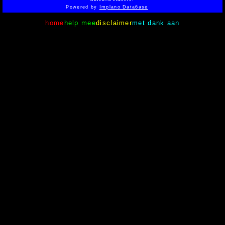
Powered by
Implano Data6ase
home
help mee
disclaimer
met dank aan