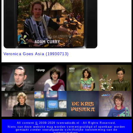
Veronica Goes Asia (19930713)
All content
©
2009-2026 tvenradiodb.nl - All Rights Reserved.
Niets van deze website mag worden vermenigvuldigd of openbaar worden
gemaakt zonder voorafgaande schriftelijke toestemming van de
auteurs/makers.