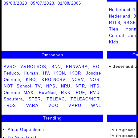
09/03/2023
,
05/07/2023
,
01/08/2005
Nederland 1
Nederland 
RTL8
,
SBS6
Tien
,
Yorin
Central
,
Jeti
Kids
Omroepen
On
videoenaudio
AVRO
,
AVROTROS
,
BNN
,
BNNVARA
,
EO
,
Feduco
,
Human
,
HV
,
IKON
,
IKOR
,
Joodse
Omroep
,
KRO
,
KRO-NCRV
,
NCRV
,
NOS
,
NOT School TV
,
NPS
,
NRU
,
NTR
,
NTS
,
Omroep MAX
,
PowNed
,
RKK
,
ROF
,
RVU
,
Socutera
,
STER
,
TELEAC
,
TELEAC/NOT
,
TROS
,
VARA
,
VOO
,
VPRO
,
WNL
Trending
Alice Oppenheim
TV Programma'
TV Programma A
De Schatkast