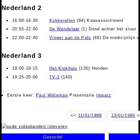
Nederland 2
16:00-16:30
Kokkerellen
(94) Kaasassortiment
20:55-22:00
De Wandelaar
(1) Dood achter het stuur
22:00-22:40
Vinger aan de Pols
(69) De medicijnlijn
Nederland 3
19:00-19:15
Het Klokhuis
(135) Honden
19:25-20:00
TV-3
(140)
Eerste keer:
Paul Witteman
Presentatie
Impact
<<
11/01/1989
13/01/1989
>
Gezocht!