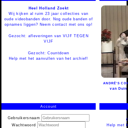
Heel Holland Zoekt
Wij kijken al ruim 23 jaar collecties van
oude videobanden door. Nog oude banden of
opnames liggen? Neem contact met ons op!
Gezocht: afleveringen van VIJF TEGEN
VIJF
Gezocht: Countdown
Help met het aanvullen van het archief!
ANDRÉ'S CO
van Duin
Account
Gebruikersnaam
Help met h
Wachtwoord