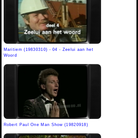
Maritiem (19830310) - 04 - Zeelui aan het
Woord
Robert Paul One Man Show (19820918)