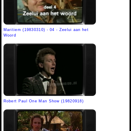
Maritiem (19830310) - 04 - Zeelui aan het
Woord
Robert Paul One Man Show (19820918)