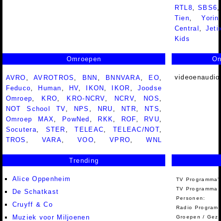
RTL8
,
SBS6
Tien
,
Yorin
Central
,
Jeti
Kids
Omroepen
On
videoenaudio
AVRO
,
AVROTROS
,
BNN
,
BNNVARA
,
EO
,
Feduco
,
Human
,
HV
,
IKON
,
IKOR
,
Joodse
Omroep
,
KRO
,
KRO-NCRV
,
NCRV
,
NOS
,
NOT School TV
,
NPS
,
NRU
,
NTR
,
NTS
,
Omroep MAX
,
PowNed
,
RKK
,
ROF
,
RVU
,
Socutera
,
STER
,
TELEAC
,
TELEAC/NOT
,
TROS
,
VARA
,
VOO
,
VPRO
,
WNL
Trending
Alice Oppenheim
TV Programma'
TV Programma A
De Schatkast
Personen:
Cruyff & Co
Radio Programm
Muziek voor Miljoenen
Groepen / Gez