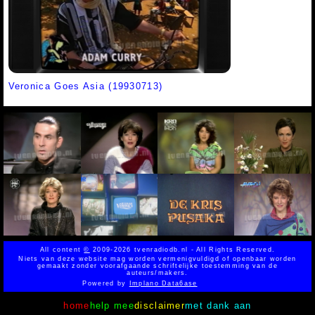
Veronica Goes Asia (19930713)
All content
©
2009-2026 tvenradiodb.nl - All Rights Reserved.
Niets van deze website mag worden vermenigvuldigd of openbaar worden
gemaakt zonder voorafgaande schriftelijke toestemming van de
auteurs/makers.
Powered by
Implano Data6ase
home
help mee
disclaimer
met dank aan