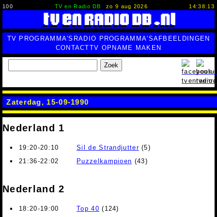
100
TV en Radio DB
zo 9 aug 2026
14:38:14
TV PROGRAMMA'S
RADIO PROGRAMMA'S
AFBEELDINGEN
CONTACT
TV OPNAME MAKEN
Zoek
Zaterdag, 15-09-1990
Nederland 1
19:20-20:10
Sil de Strandjutter
(5)
21:36-22:02
Puzzelkampioen
(43)
Nederland 2
18:20-19:00
Top 40
(124)