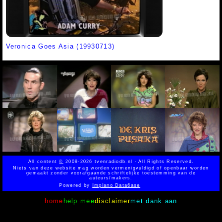
Veronica Goes Asia (19930713)
All content
©
2009-2026 tvenradiodb.nl - All Rights Reserved.
Niets van deze website mag worden vermenigvuldigd of openbaar worden
gemaakt zonder voorafgaande schriftelijke toestemming van de
auteurs/makers.
Powered by
Implano Data6ase
home
help mee
disclaimer
met dank aan