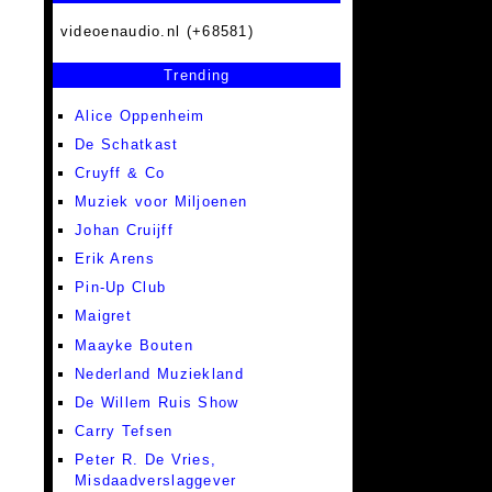
videoenaudio.nl (+68581)
Trending
Alice Oppenheim
De Schatkast
Cruyff & Co
Muziek voor Miljoenen
Johan Cruijff
Erik Arens
Pin-Up Club
Maigret
Maayke Bouten
Nederland Muziekland
De Willem Ruis Show
Carry Tefsen
Peter R. De Vries,
Misdaadverslaggever