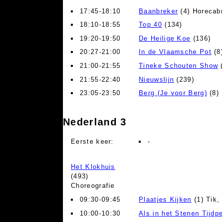
17:45-18:10
Baanbreker
(4) Horecab
18:10-18:55
Top 40
(134)
19:20-19:50
De Heilige Koe
(136)
20:27-21:00
In de Vlaamsche Pot
(8
21:00-21:55
Tineke Schouten Show
21:55-22:40
Nieuwslijn
(239)
23:05-23:50
Berg (Je voor Berg)
(8)
Nederland 3
Eerste keer:
-
Het Klokhuis
(493)
Choreografie
09:30-09:45
Plaatjes Kijken
(1) Tik, 
10:00-10:30
Als in het Stenen Tijdp