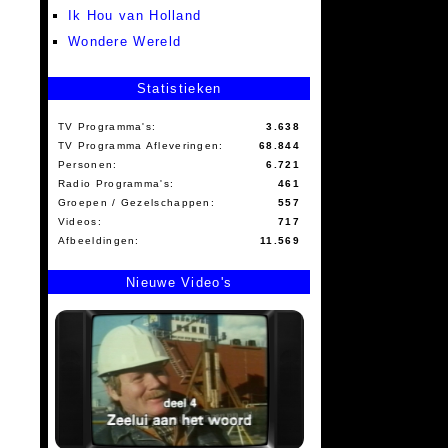
Ik Hou van Holland
Wondere Wereld
Statistieken
TV Programma's:
3.638
TV Programma Afleveringen:
68.844
Personen:
6.721
Radio Programma's:
461
Groepen / Gezelschappen:
557
Videos:
717
Afbeeldingen:
11.569
Nieuwe Video's