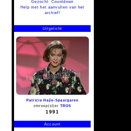
Gezocht: Countdown
Help met het aanvullen van het
archief!
Uitgelicht
Patricia Haýe-Spaargaren
omroep(st)er
TROS
1991
Account