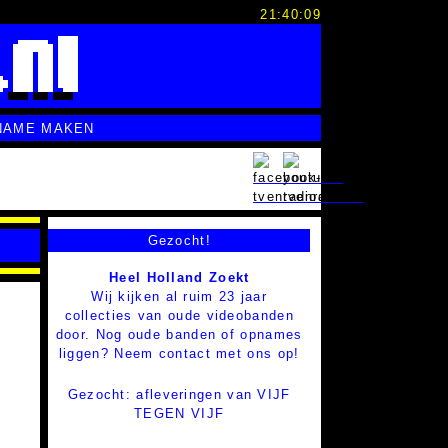
21:40:10
NAME MAKEN
Gezocht!
Heel Holland Zoekt
Wij kijken al ruim 23 jaar
collecties van oude videobanden
door. Nog oude banden of opnames
liggen? Neem contact met ons op!
Gezocht: afleveringen van VIJF
TEGEN VIJF