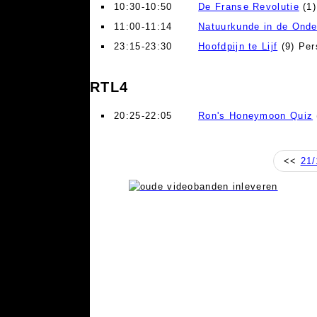
10:30-10:50
De Franse Revolutie
(1)
11:00-11:14
Natuurkunde in de Ond
23:15-23:30
Hoofdpijn te Lijf
(9) Per
RTL4
20:25-22:05
Ron's Honeymoon Quiz
<<
21/