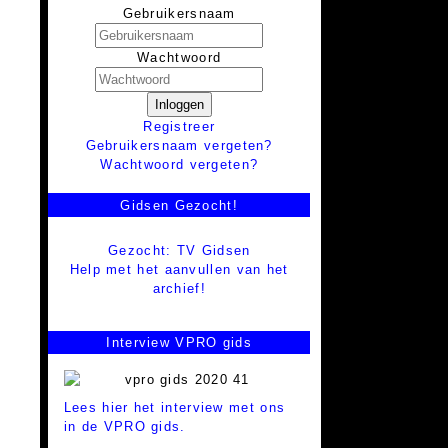
Gebruikersnaam
Wachtwoord
Inloggen
Registreer
Gebruikersnaam vergeten?
Wachtwoord vergeten?
Gidsen Gezocht!
Gezocht: TV Gidsen
Help met het aanvullen van het
archief!
Interview VPRO gids
Lees hier het interview met ons
in de VPRO gids.