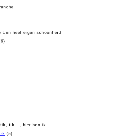
ranche
) Een heel eigen schoonheid
(9)
tik, tik..., hier ben ik
erk
(5)