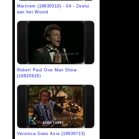
Maritiem (19830310) - 04 - Zeelui
aan het Woord
Robert Paul One Man Show
(19820918)
Veronica Goes Asia (19930713)