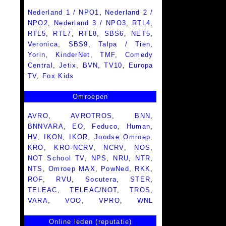
Nederland 1 / NPO1
,
Nederland 2 /
NPO2
,
Nederland 3 / NPO3
,
RTL4
,
RTL5
,
RTL7
,
RTL8
,
SBS6
,
NET5
,
Veronica
,
SBS9
,
Talpa / Tien
,
Yorin
,
KinderNet
,
TMF
,
Comedy
Central
,
Jetix
,
BVN
,
TV10
,
Europa
TV
,
Fox Kids
Omroepen
AVRO
,
AVROTROS
,
BNN
,
BNNVARA
,
EO
,
Feduco
,
Human
,
HV
,
IKON
,
IKOR
,
Joodse Omroep
,
KRO
,
KRO-NCRV
,
NCRV
,
NOS
,
NOT School TV
,
NPS
,
NRU
,
NTR
,
NTS
,
Omroep MAX
,
PowNed
,
RKK
,
ROF
,
RVU
,
Socutera
,
STER
,
TELEAC
,
TELEAC/NOT
,
TROS
,
VARA
,
VOO
,
VPRO
,
WNL
Online leden (reputatie)