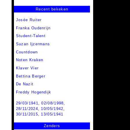
Recent bekeken
Josée Ruiter
Franka Oudenrijn
Student-Talent
Suzan Ijzermans
Countdown
Noten Kraken
Klaver Vier
Bettina Berger
De Nazit
Freddy Hogendijk
29/03/1941
,
02/08/1998
,
28/11/2024
,
10/05/1942
,
30/11/2015
,
13/05/1941
Zenders