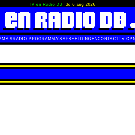
TV en Radio DB
do 6 aug 2026
MMA'S
RADIO PROGRAMMA'S
AFBEELDINGEN
CONTACT
TV OP