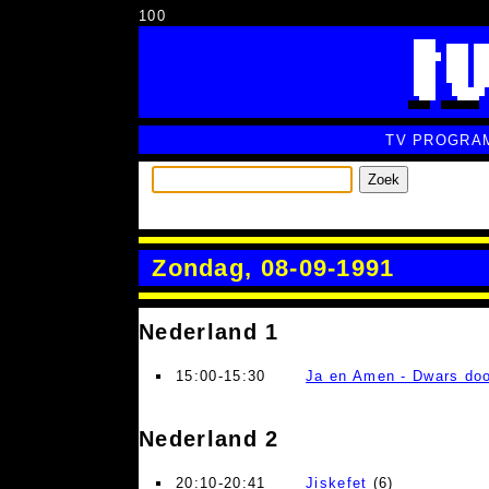
100
TV PROGRA
Zoek
Zondag, 08-09-1991
Nederland 1
15:00-15:30
Ja en Amen - Dwars doo
Nederland 2
20:10-20:41
Jiskefet
(6)