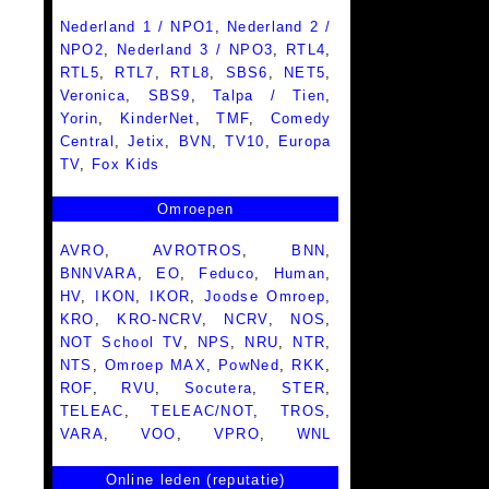
Nederland 1 / NPO1
,
Nederland 2 /
NPO2
,
Nederland 3 / NPO3
,
RTL4
,
RTL5
,
RTL7
,
RTL8
,
SBS6
,
NET5
,
Veronica
,
SBS9
,
Talpa / Tien
,
Yorin
,
KinderNet
,
TMF
,
Comedy
Central
,
Jetix
,
BVN
,
TV10
,
Europa
TV
,
Fox Kids
Omroepen
AVRO
,
AVROTROS
,
BNN
,
BNNVARA
,
EO
,
Feduco
,
Human
,
HV
,
IKON
,
IKOR
,
Joodse Omroep
,
KRO
,
KRO-NCRV
,
NCRV
,
NOS
,
NOT School TV
,
NPS
,
NRU
,
NTR
,
NTS
,
Omroep MAX
,
PowNed
,
RKK
,
ROF
,
RVU
,
Socutera
,
STER
,
TELEAC
,
TELEAC/NOT
,
TROS
,
VARA
,
VOO
,
VPRO
,
WNL
Online leden (reputatie)