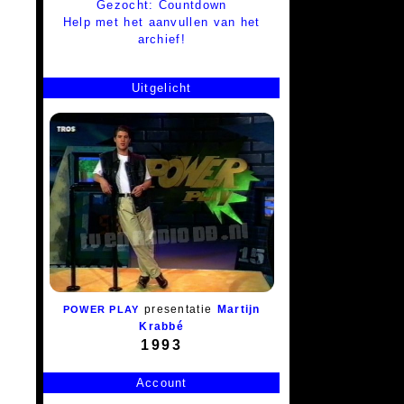
Gezocht: Countdown
Help met het aanvullen van het
archief!
Uitgelicht
presentatie
Martijn
POWER PLAY
Krabbé
1993
Account