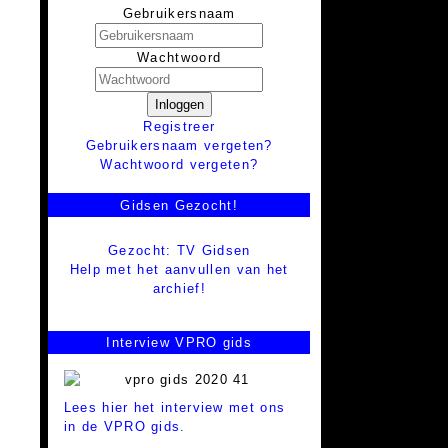
Gebruikersnaam
Wachtwoord
Inloggen
Registreer
Gebruikersnaam vergeten?
Wachtwoord vergeten?
Gidsen Gezocht!
Gezocht: TV Gidsen
Help met het aanvullen van het
archief!
Interview VPRO gids
Lees hier het interview met ons
in de VPRO gids.