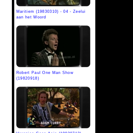
Maritiem (19830310) - 04 - Zeelui
aan het Woord
Robert Paul One Man Show
(19820918)