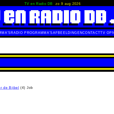
TV en Radio DB
zo 9 aug 2026
MMA'S
RADIO PROGRAMMA'S
AFBEELDINGEN
CONTACT
TV OP
r de Bijbel
(4) Job