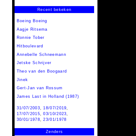
Recent bekeken
Boeing Boeing
Aagje Ritsema
Ronnie Tober
Hitboulevard
Annebelle Schneemann
Jetske Schrijver
Theo van den Boogaard
Jinek
Gert-Jan van Rossum
James Last in Holland (1987)
31/07/2003
,
18/07/2019
,
17/07/2015
,
03/10/2023
,
30/01/1978
,
23/01/1978
Zenders