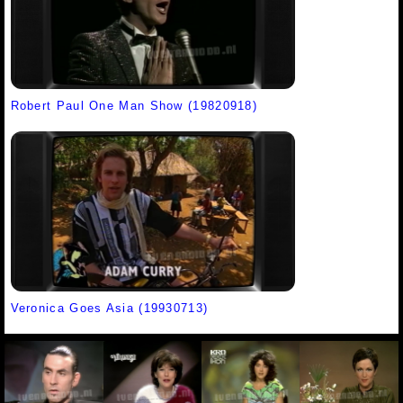
Robert Paul One Man Show (19820918)
Veronica Goes Asia (19930713)