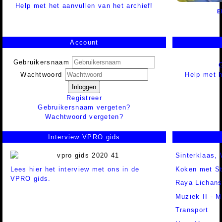
Help met het aanvullen van het archief!
E
Account
Gebruikersnaam
Help met h
Wachtwoord
Inloggen
Registreer
Gebruikersnaam vergeten?
Wachtwoord vergeten?
Interview VPRO gids
Sinterklaas,
Lees hier het interview met ons in de
Koken met St
VPRO gids.
Raya Lichan
Muziek II - M
Transport