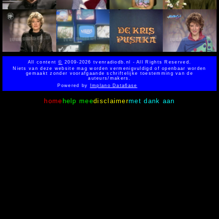
All content
©
2009-2026 tvenradiodb.nl - All Rights Reserved.
Niets van deze website mag worden vermenigvuldigd of openbaar worden
gemaakt zonder voorafgaande schriftelijke toestemming van de
auteurs/makers.
Powered by
Implano Data6ase
home
help mee
disclaimer
met dank aan