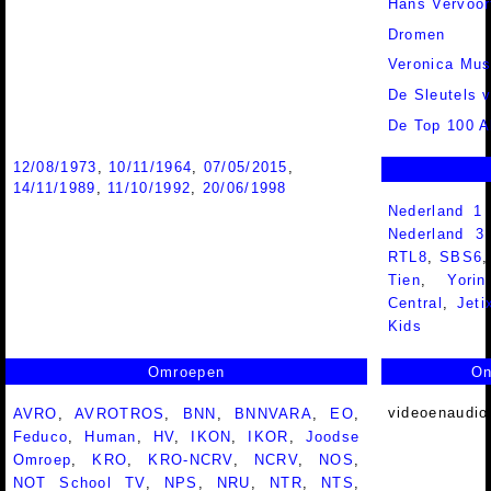
Hans Vervoor
Dromen
Veronica Mus
De Sleutels 
De Top 100 Al
12/08/1973
,
10/11/1964
,
07/05/2015
,
14/11/1989
,
11/10/1992
,
20/06/1998
Nederland 1
Nederland 
RTL8
,
SBS6
Tien
,
Yorin
Central
,
Jeti
Kids
Omroepen
On
videoenaudio
AVRO
,
AVROTROS
,
BNN
,
BNNVARA
,
EO
,
Feduco
,
Human
,
HV
,
IKON
,
IKOR
,
Joodse
Omroep
,
KRO
,
KRO-NCRV
,
NCRV
,
NOS
,
NOT School TV
,
NPS
,
NRU
,
NTR
,
NTS
,