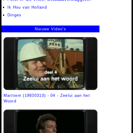
Ik Hou van Holland
Dinges
Nieuwe Video's
Maritiem (19830310) - 04 - Zeelui aan het
Woord