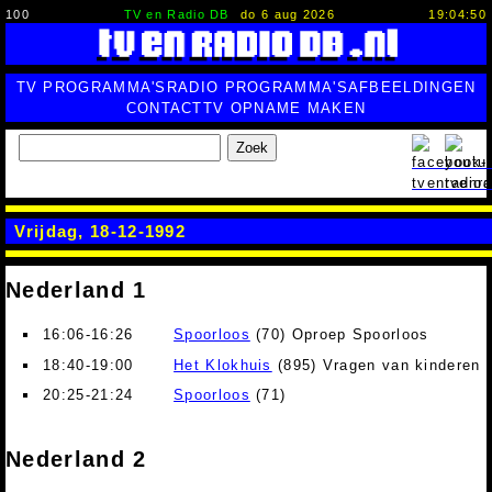
100
TV en Radio DB
do 6 aug 2026
19:04:51
TV PROGRAMMA'S
RADIO PROGRAMMA'S
AFBEELDINGEN
CONTACT
TV OPNAME MAKEN
Zoek
Vrijdag, 18-12-1992
Nederland 1
16:06-16:26
Spoorloos
(70) Oproep Spoorloos
18:40-19:00
Het Klokhuis
(895) Vragen van kinderen (
20:25-21:24
Spoorloos
(71)
Nederland 2