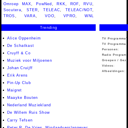
Omroep MAX
,
PowNed
,
RKK
,
ROF
,
RVU
,
Socutera
,
STER
,
TELEAC
,
TELEAC/NOT
,
TROS
,
VARA
,
VOO
,
VPRO
,
WNL
Trending
Alice Oppenheim
TV Programma'
TV Programma A
De Schatkast
Personen:
Cruyff & Co
Radio Programm
Muziek voor Miljoenen
Groepen / Gez
Videos:
Johan Cruijff
Afbeeldingen:
Erik Arens
Pin-Up Club
Maigret
Maayke Bouten
Nederland Muziekland
De Willem Ruis Show
Carry Tefsen
Peter R. De Vries, Misdaadverslaggever