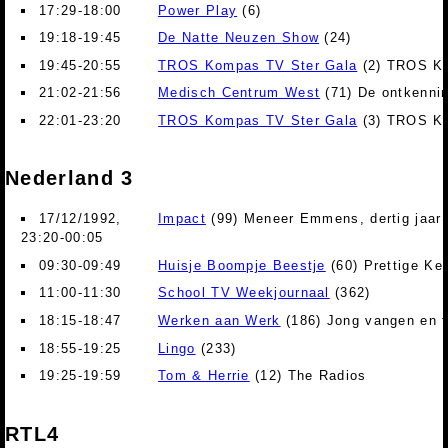
17:29-18:00
Power Play
(6)
19:18-19:45
De Natte Neuzen Show
(24)
19:45-20:55
TROS Kompas TV Ster Gala
(2) TROS Ko
21:02-21:56
Medisch Centrum West
(71) De ontkenni
22:01-23:20
TROS Kompas TV Ster Gala
(3) TROS Ko
Nederland 3
17/12/1992,
Impact
(99) Meneer Emmens, dertig jaar 
23:20-00:05
09:30-09:49
Huisje Boompje Beestje
(60) Prettige Ke
11:00-11:30
School TV Weekjournaal
(362)
18:15-18:47
Werken aan Werk
(186) Jong vangen en 
18:55-19:25
Lingo
(233)
19:25-19:59
Tom & Herrie
(12) The Radios
RTL4