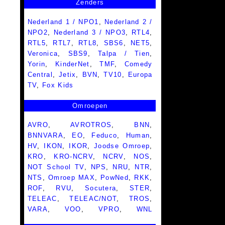
Zenders
Nederland 1 / NPO1
,
Nederland 2 /
NPO2
,
Nederland 3 / NPO3
,
RTL4
,
RTL5
,
RTL7
,
RTL8
,
SBS6
,
NET5
,
Veronica
,
SBS9
,
Talpa / Tien
,
Yorin
,
KinderNet
,
TMF
,
Comedy
Central
,
Jetix
,
BVN
,
TV10
,
Europa
TV
,
Fox Kids
Omroepen
AVRO
,
AVROTROS
,
BNN
,
BNNVARA
,
EO
,
Feduco
,
Human
,
HV
,
IKON
,
IKOR
,
Joodse Omroep
,
KRO
,
KRO-NCRV
,
NCRV
,
NOS
,
NOT School TV
,
NPS
,
NRU
,
NTR
,
NTS
,
Omroep MAX
,
PowNed
,
RKK
,
ROF
,
RVU
,
Socutera
,
STER
,
TELEAC
,
TELEAC/NOT
,
TROS
,
VARA
,
VOO
,
VPRO
,
WNL