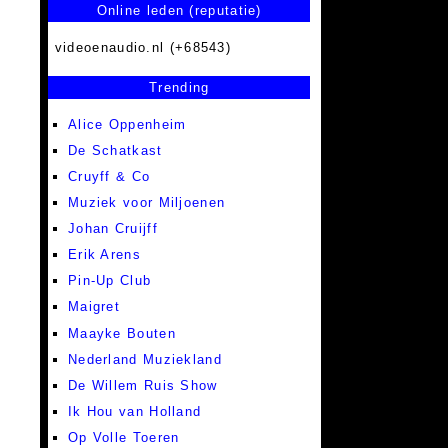
Online leden (reputatie)
videoenaudio.nl (+68543)
Trending
Alice Oppenheim
De Schatkast
Cruyff & Co
Muziek voor Miljoenen
Johan Cruijff
Erik Arens
Pin-Up Club
Maigret
Maayke Bouten
Nederland Muziekland
De Willem Ruis Show
Ik Hou van Holland
Op Volle Toeren