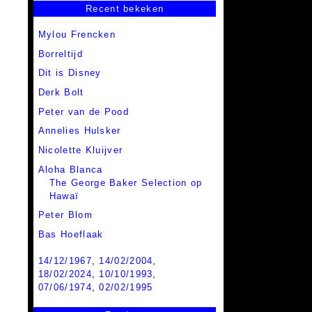
Recent bekeken
Mylou Frencken
Borreltijd
Dit is Disney
Derk Bolt
Peter van de Pood
Annelies Hulsker
Nicolette Kluijver
Aloha Blanca
The George Baker Selection op
Hawaï
Peter Blom
Bas Hoeflaak
14/12/1967
,
14/02/2004
,
18/02/2024
,
10/10/1993
,
07/06/1974
,
02/02/1995