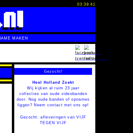
03:39:42
NAME MAKEN
Gezocht!
Heel Holland Zoekt
Wij kijken al ruim 23 jaar
collecties van oude videobanden
door. Nog oude banden of opnames
liggen? Neem contact met ons op!
Gezocht: afleveringen van VIJF
TEGEN VIJF