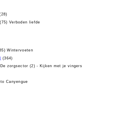
(28)
(75) Verboden liefde
85) Wintervoeten
l
(364)
De zorgsector (2) - Kijken met je vingers
eto Canyengue