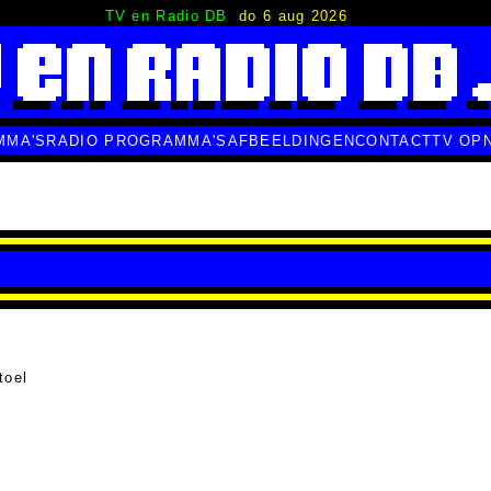
TV en Radio DB
do 6 aug 2026
MMA'S
RADIO PROGRAMMA'S
AFBEELDINGEN
CONTACT
TV OP
toel