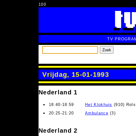
100
TV PROGRA
Zoek
Vrijdag, 15-01-1993
Nederland 1
18:40-18:59
Het Klokhuis
(910) Rols
20:25-21:20
Ambulance
(3)
Nederland 2