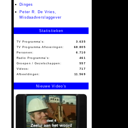
Dinges
Peter R. De Vries,
Misdaadverslaggever
Statistieken
TV Programma's:
3.635
TV Programma Afleveringen:
68.805
Personen:
6.710
Radio Programma's:
461
Groepen / Gezelschappen:
557
Videos:
717
Afbeeldingen:
11.569
Nieuwe Video's