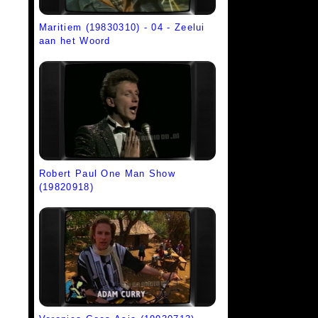
Maritiem (19830310) - 04 - Zeelui
aan het Woord
Robert Paul One Man Show
(19820918)