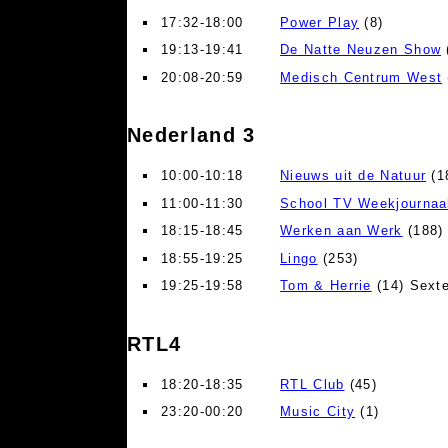
17:32-18:00
Power Play
(8)
19:13-19:41
De Natte Neuzen Show
20:08-20:59
Medisch Centrum West
Nederland 3
10:00-10:18
Nieuws uit de Natuur
(1
11:00-11:30
School TV Weekjournaa
18:15-18:45
Werken aan Werk
(188) 
18:55-19:25
Lingo
(253)
19:25-19:58
Tom & Herrie
(14) Sext
RTL4
18:20-18:35
RTL Club
(45)
23:20-00:20
Music City
(1)