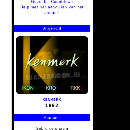
Gezocht: Countdown
Help met het aanvullen van het
archief!
Uitgelicht
KENMERK
1992
Account
Gebruikersnaam