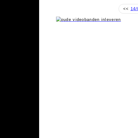
<<
14/