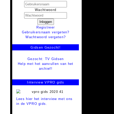
Wachtwoord
Inloggen
Registreer
Gebruikersnaam vergeten?
Wachtwoord vergeten?
Gidsen Gezocht!
Gezocht: TV Gidsen
Help met het aanvullen van het
archief!
Interview VPRO gids
Lees hier het interview met ons
in de VPRO gids.