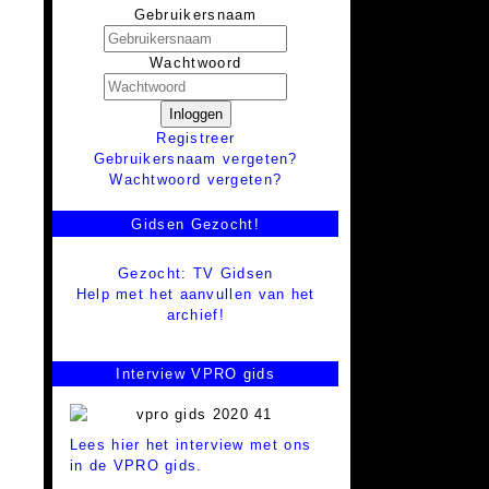
Gebruikersnaam
Wachtwoord
Inloggen
Registreer
Gebruikersnaam vergeten?
Wachtwoord vergeten?
Gidsen Gezocht!
Gezocht: TV Gidsen
Help met het aanvullen van het
archief!
Interview VPRO gids
Lees hier het interview met ons
in de VPRO gids.