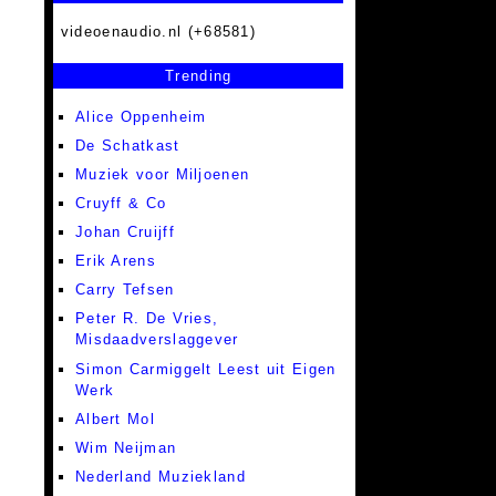
videoenaudio.nl (+68581)
Trending
Alice Oppenheim
De Schatkast
Muziek voor Miljoenen
Cruyff & Co
Johan Cruijff
Erik Arens
Carry Tefsen
Peter R. De Vries,
Misdaadverslaggever
Simon Carmiggelt Leest uit Eigen
Werk
Albert Mol
Wim Neijman
Nederland Muziekland