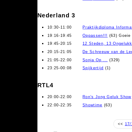
Nederland 3
10:30-11:00
Praktijkdiploma Informa
19:16-19:45
Oppassen!!!
(63) Goeie 
19:45-20:15
12 Steden, 13 Ongeluk
20:15-21:05
De Schreeuw van de L
21:05-22:00
Sonja Op ...
(329)
23:25-00:08
Spijkertijd
(1)
RTL4
20:00-22:00
Ron's Jong Geluk Show
22:00-22:35
Showtime
(63)
<<
17/