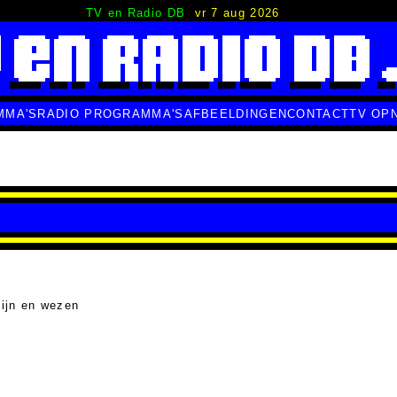
TV en Radio DB
vr 7 aug 2026
MMA'S
RADIO PROGRAMMA'S
AFBEELDINGEN
CONTACT
TV OP
ijn en wezen