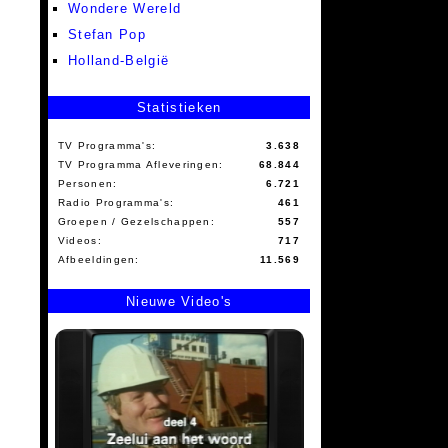
Wondere Wereld
Stefan Pop
Holland-België
Statistieken
TV Programma's:
3.638
TV Programma Afleveringen:
68.844
Personen:
6.721
Radio Programma's:
461
Groepen / Gezelschappen:
557
Videos:
717
Afbeeldingen:
11.569
Nieuwe Video's