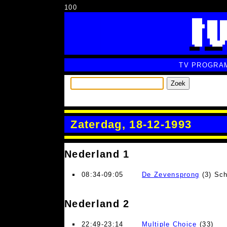
100
TV PROGRA
Zoek
Zaterdag, 18-12-1993
Nederland 1
08:34-09:05
De Zevensprong
(3) Sch
Nederland 2
22:49-23:14
Multiple Choice
(33)