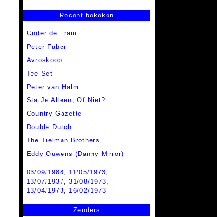
Recent bekeken
Onder de Tram
Peter Faber
Avroskoop
Tee Set
Peter van Halm
Sta Je Alleen, Of Niet?
Country Gazette
Double Dutch
The Tielman Brothers
Eddy Ouwens (Danny Mirror)
03/09/1988
,
11/05/1973
,
13/07/1937
,
31/08/1973
,
13/04/1973
,
16/02/1973
Zenders