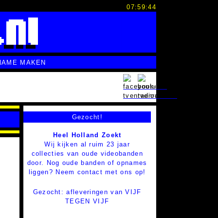
07:59:45
NAME MAKEN
Gezocht!
Heel Holland Zoekt
Wij kijken al ruim 23 jaar
collecties van oude videobanden
door. Nog oude banden of opnames
liggen? Neem contact met ons op!
Gezocht: afleveringen van VIJF
TEGEN VIJF