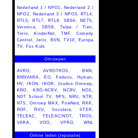
Nederland 1 / NPO1
,
Nederland 2 /
NPO2
,
Nederland 3 / NPO3
,
RTL4
,
RTL5
,
RTL7
,
RTL8
,
SBS6
,
NET5
,
Veronica
,
SBS9
,
Talpa / Tien
,
Yorin
,
KinderNet
,
TMF
,
Comedy
Central
,
Jetix
,
BVN
,
TV10
,
Europa
TV
,
Fox Kids
Omroepen
AVRO
,
AVROTROS
,
BNN
,
BNNVARA
,
EO
,
Feduco
,
Human
,
HV
,
IKON
,
IKOR
,
Joodse Omroep
,
KRO
,
KRO-NCRV
,
NCRV
,
NOS
,
NOT School TV
,
NPS
,
NRU
,
NTR
,
NTS
,
Omroep MAX
,
PowNed
,
RKK
,
ROF
,
RVU
,
Socutera
,
STER
,
TELEAC
,
TELEAC/NOT
,
TROS
,
VARA
,
VOO
,
VPRO
,
WNL
Online leden (reputatie)