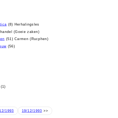
tica
(8) Herhalingsles
handel (Goeie zaken)
ken
(51) Carmen (Rucphen)
eeuw
(56)
(1)
12/1993
19/12/1993
>>