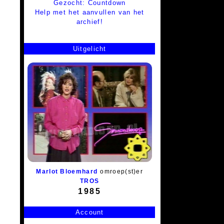
Gezocht: Countdown
Help met het aanvullen van het
archief!
Uitgelicht
Marlot Bloemhard
omroep(st)er
TROS
1985
Account