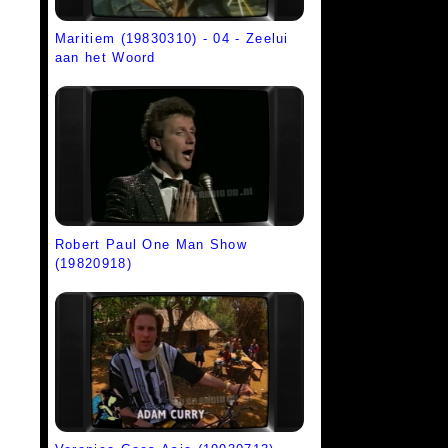
Maritiem (19830310) - 04 - Zeelui
aan het Woord
Robert Paul One Man Show
(19820918)