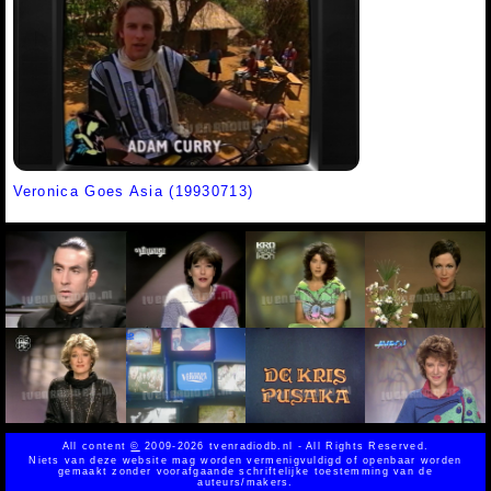
Veronica Goes Asia (19930713)
All content
©
2009-2026 tvenradiodb.nl - All Rights Reserved.
Niets van deze website mag worden vermenigvuldigd of openbaar worden
gemaakt zonder voorafgaande schriftelijke toestemming van de
auteurs/makers.