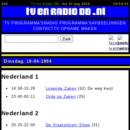
100
TV en Radio DB
ma 10 aug 2026
09:59:46
TV PROGRAMMA'S
RADIO PROGRAMMA'S
AFBEELDINGEN
CONTACT
TV OPNAME MAKEN
Zoek
Dinsdag, 19-04-1994
Nederland 1
14:58-15:28
Lopende Zaken
(62) De weg kwijt
23:40-00:11
Orde op Zaken
(25)
Nederland 2
20:25-22:00
De Staatsloterij Show
(31)