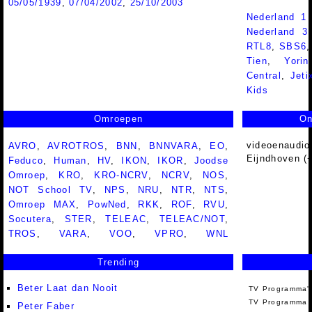
05/05/1939
,
07/04/2002
,
25/10/2003
Nederland 1
Nederland 
RTL8
,
SBS6
Tien
,
Yorin
Central
,
Jeti
Kids
Omroepen
On
videoenaudio
AVRO
,
AVROTROS
,
BNN
,
BNNVARA
,
EO
,
Eijndhoven (
Feduco
,
Human
,
HV
,
IKON
,
IKOR
,
Joodse
Omroep
,
KRO
,
KRO-NCRV
,
NCRV
,
NOS
,
NOT School TV
,
NPS
,
NRU
,
NTR
,
NTS
,
Omroep MAX
,
PowNed
,
RKK
,
ROF
,
RVU
,
Socutera
,
STER
,
TELEAC
,
TELEAC/NOT
,
TROS
,
VARA
,
VOO
,
VPRO
,
WNL
Trending
Beter Laat dan Nooit
TV Programma'
TV Programma A
Peter Faber