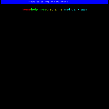
Powered by
Implano Data6ase
home
help mee
disclaimer
met dank aan