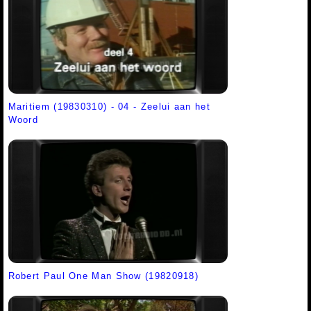
Maritiem (19830310) - 04 - Zeelui aan het
Woord
Robert Paul One Man Show (19820918)