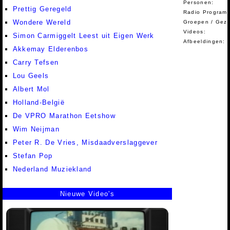
Personen:
Prettig Geregeld
Radio Programm
Wondere Wereld
Groepen / Gez
Videos:
Simon Carmiggelt Leest uit Eigen Werk
Afbeeldingen:
Akkemay Elderenbos
Carry Tefsen
Lou Geels
Albert Mol
Holland-België
De VPRO Marathon Eetshow
Wim Neijman
Peter R. De Vries, Misdaadverslaggever
Stefan Pop
Nederland Muziekland
Nieuwe Video's