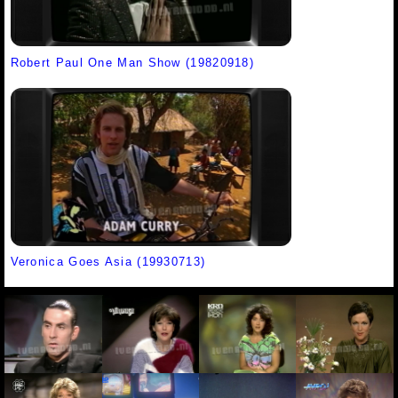
Robert Paul One Man Show (19820918)
Veronica Goes Asia (19930713)