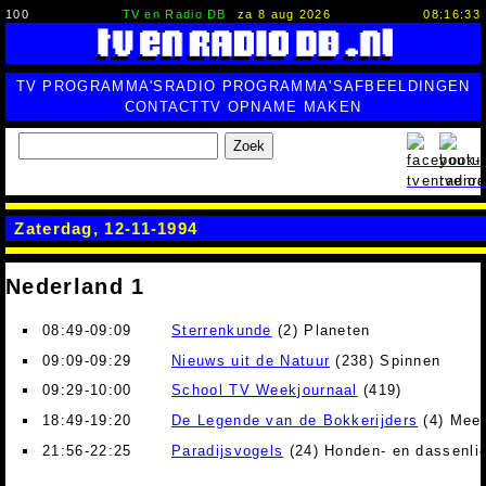
100
TV en Radio DB
za 8 aug 2026
08:16:34
TV PROGRAMMA'S
RADIO PROGRAMMA'S
AFBEELDINGEN
CONTACT
TV OPNAME MAKEN
Zoek
Zaterdag, 12-11-1994
Nederland 1
08:49-09:09
Sterrenkunde
(2) Planeten
09:09-09:29
Nieuws uit de Natuur
(238) Spinnen
09:29-10:00
School TV Weekjournaal
(419)
18:49-19:20
De Legende van de Bokkerijders
(4) Meer
21:56-22:25
Paradijsvogels
(24) Honden- en dassenli