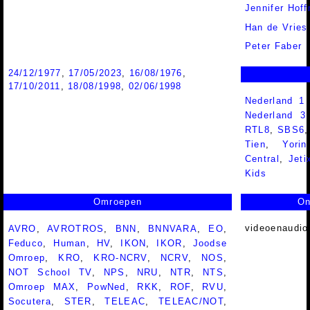
Jennifer Hof
Han de Vries
Peter Faber
24/12/1977
,
17/05/2023
,
16/08/1976
,
17/10/2011
,
18/08/1998
,
02/06/1998
Nederland 1
Nederland 
RTL8
,
SBS6
Tien
,
Yorin
Central
,
Jeti
Kids
Omroepen
On
videoenaudio
AVRO
,
AVROTROS
,
BNN
,
BNNVARA
,
EO
,
Feduco
,
Human
,
HV
,
IKON
,
IKOR
,
Joodse
Omroep
,
KRO
,
KRO-NCRV
,
NCRV
,
NOS
,
NOT School TV
,
NPS
,
NRU
,
NTR
,
NTS
,
Omroep MAX
,
PowNed
,
RKK
,
ROF
,
RVU
,
Socutera
,
STER
,
TELEAC
,
TELEAC/NOT
,