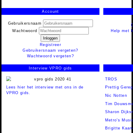
Account
Gebruikersnaam
Help met h
Wachtwoord
Inloggen
Registreer
Gebruikersnaam vergeten?
Wachtwoord vergeten?
Interview VPRO gids
TROS
Lees hier het interview met ons in de
Prettig Gereg
VPRO gids.
Nic Notten
Tim Douwsm
Sharon Dijk
Metro's Musi
Brigitte Kaan