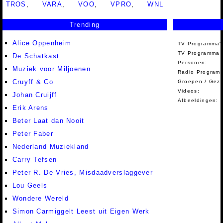
TROS
,
VARA
,
VOO
,
VPRO
,
WNL
Trending
Alice Oppenheim
TV Programma'
TV Programma A
De Schatkast
Personen:
Muziek voor Miljoenen
Radio Programm
Cruyff & Co
Groepen / Gez
Videos:
Johan Cruijff
Afbeeldingen:
Erik Arens
Beter Laat dan Nooit
Peter Faber
Nederland Muziekland
Carry Tefsen
Peter R. De Vries, Misdaadverslaggever
Lou Geels
Wondere Wereld
Simon Carmiggelt Leest uit Eigen Werk