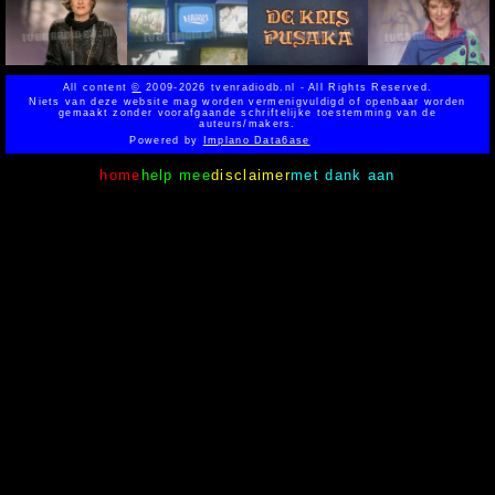
All content
©
2009-2026 tvenradiodb.nl - All Rights Reserved.
Niets van deze website mag worden vermenigvuldigd of openbaar worden
gemaakt zonder voorafgaande schriftelijke toestemming van de
auteurs/makers.
Powered by
Implano Data6ase
home
help mee
disclaimer
met dank aan