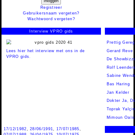
Inloggen
Registreer
Gebruikersnaam vergeten?
Wachtwoord vergeten?
Interview VPRO gids
Prettig Gereg
Lees hier het interview met ons in de
Gerard Reve
VPRO gids.
De Showbizz
Rolf Leender
Sabine Wend
Bas Haring
Jan Kelder
Dokter Ja, D
Toprak Yalçin
Mimoun Oaïs
17/12/1982
,
28/06/1991
,
17/07/1985
,
07/07/1988
,
26/04/1975
,
10/07/1975