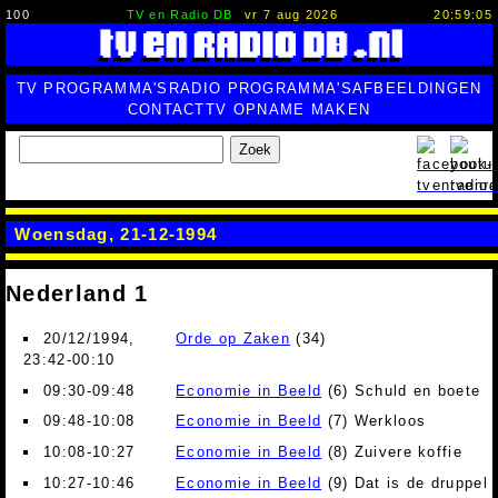
100
TV en Radio DB
vr 7 aug 2026
20:59:05
TV PROGRAMMA'S
RADIO PROGRAMMA'S
AFBEELDINGEN
CONTACT
TV OPNAME MAKEN
Zoek
Woensdag, 21-12-1994
Nederland 1
20/12/1994,
Orde op Zaken
(34)
23:42-00:10
09:30-09:48
Economie in Beeld
(6) Schuld en boete
09:48-10:08
Economie in Beeld
(7) Werkloos
10:08-10:27
Economie in Beeld
(8) Zuivere koffie
10:27-10:46
Economie in Beeld
(9) Dat is de druppel