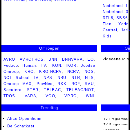
Nederland 1
Nederland 
RTL8
,
SBS6
Tien
,
Yorin
Central
,
Jeti
Kids
Omroepen
On
videoenaudio
AVRO
,
AVROTROS
,
BNN
,
BNNVARA
,
EO
,
Feduco
,
Human
,
HV
,
IKON
,
IKOR
,
Joodse
Omroep
,
KRO
,
KRO-NCRV
,
NCRV
,
NOS
,
NOT School TV
,
NPS
,
NRU
,
NTR
,
NTS
,
Omroep MAX
,
PowNed
,
RKK
,
ROF
,
RVU
,
Socutera
,
STER
,
TELEAC
,
TELEAC/NOT
,
TROS
,
VARA
,
VOO
,
VPRO
,
WNL
Trending
Alice Oppenheim
TV Programma'
TV Programma A
De Schatkast
Personen: