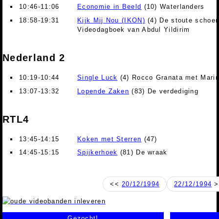
10:46-11:06
Economie in Beeld
(10) Waterlanders
18:58-19:31
Kijk Mij Nou (IKON)
(4) De stoute schoen
Videodagboek van Abdul Yildirim
Nederland 2
10:19-10:44
Single Luck
(4) Rocco Granata met Mari
13:07-13:32
Lopende Zaken
(83) De verdediging
RTL4
13:45-14:15
Koken met Sterren
(47)
14:45-15:15
Spijkerhoek
(81) De wraak
<<
20/12/1994
22/12/1994
>
Gezocht!