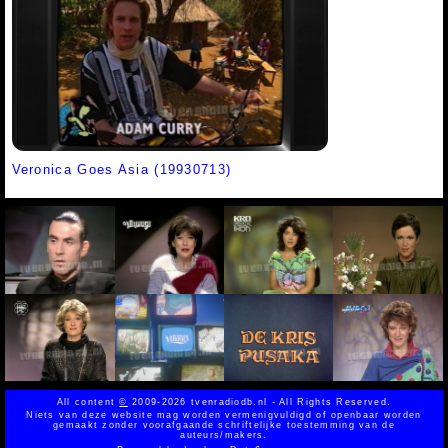
Veronica Goes Asia (19930713)
All content
©
2009-2026 tvenradiodb.nl - All Rights Reserved.
Niets van deze website mag worden vermenigvuldigd of openbaar worden
gemaakt zonder voorafgaande schriftelijke toestemming van de
auteurs/makers.