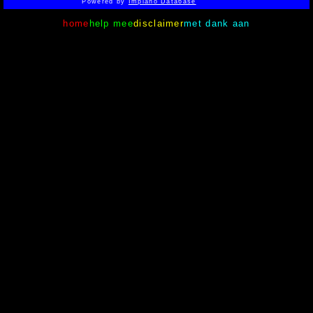
Powered by
Implano Data6ase
home
help mee
disclaimer
met dank aan