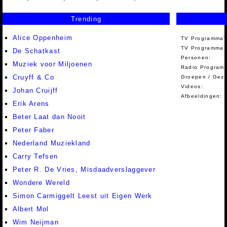
Trending
Alice Oppenheim
TV Programma'
TV Programma A
De Schatkast
Personen:
Muziek voor Miljoenen
Radio Programm
Cruyff & Co
Groepen / Gez
Videos:
Johan Cruijff
Afbeeldingen:
Erik Arens
Beter Laat dan Nooit
Peter Faber
Nederland Muziekland
Carry Tefsen
Peter R. De Vries, Misdaadverslaggever
Wondere Wereld
Simon Carmiggelt Leest uit Eigen Werk
Albert Mol
Wim Neijman