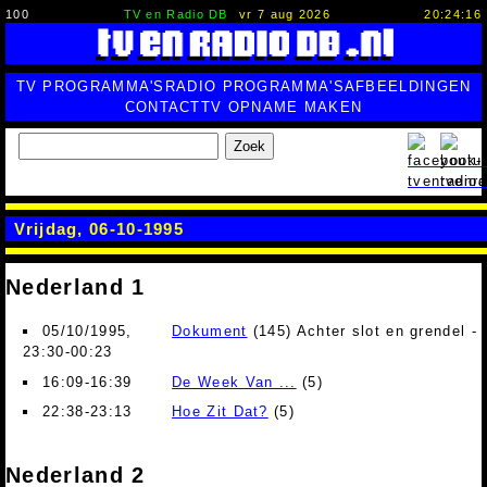
100
TV en Radio DB
vr 7 aug 2026
20:24:16
TV PROGRAMMA'S
RADIO PROGRAMMA'S
AFBEELDINGEN
CONTACT
TV OPNAME MAKEN
Zoek
Vrijdag, 06-10-1995
Nederland 1
05/10/1995,
Dokument
(145) Achter slot en grendel - 
23:30-00:23
16:09-16:39
De Week Van ...
(5)
22:38-23:13
Hoe Zit Dat?
(5)
Nederland 2