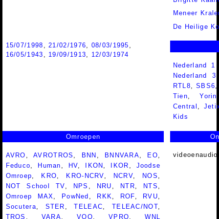
Meneer Krale
De Heilige K
15/07/1998
,
21/02/1976
,
08/03/1995
,
16/05/1943
,
19/09/1913
,
12/03/1974
Nederland 1
Nederland 
RTL8
,
SBS6
Tien
,
Yorin
Central
,
Jeti
Kids
Omroepen
On
videoenaudio
AVRO
,
AVROTROS
,
BNN
,
BNNVARA
,
EO
,
Feduco
,
Human
,
HV
,
IKON
,
IKOR
,
Joodse
Omroep
,
KRO
,
KRO-NCRV
,
NCRV
,
NOS
,
NOT School TV
,
NPS
,
NRU
,
NTR
,
NTS
,
Omroep MAX
,
PowNed
,
RKK
,
ROF
,
RVU
,
Socutera
,
STER
,
TELEAC
,
TELEAC/NOT
,
TROS
,
VARA
,
VOO
,
VPRO
,
WNL