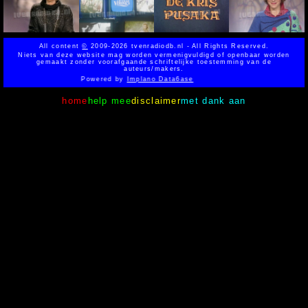
All content
©
2009-2026 tvenradiodb.nl - All Rights Reserved.
Niets van deze website mag worden vermenigvuldigd of openbaar worden
gemaakt zonder voorafgaande schriftelijke toestemming van de
auteurs/makers.
Powered by
Implano Data6ase
home
help mee
disclaimer
met dank aan