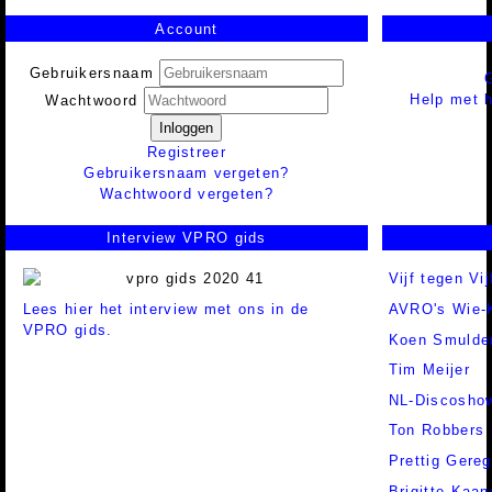
Account
Gebruikersnaam
Help met h
Wachtwoord
Inloggen
Registreer
Gebruikersnaam vergeten?
Wachtwoord vergeten?
Interview VPRO gids
Vijf tegen Vij
Lees hier het interview met ons in de
AVRO's Wie-
VPRO gids.
Koen Smulde
Tim Meijer
NL-Discoshow
Ton Robbers
Prettig Gereg
Brigitte Kaa