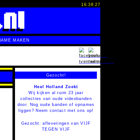
16:38:28
NAME MAKEN
Gezocht!
Heel Holland Zoekt
Wij kijken al ruim 23 jaar
collecties van oude videobanden
door. Nog oude banden of opnames
liggen? Neem contact met ons op!
Gezocht: afleveringen van VIJF
TEGEN VIJF