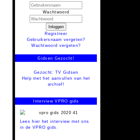
Wachtwoord
Inloggen
Registreer
Gebruikersnaam vergeten?
Wachtwoord vergeten?
Gidsen Gezocht!
Gezocht: TV Gidsen
Help met het aanvullen van het
archief!
Interview VPRO gids
Lees hier het interview met ons
in de VPRO gids.