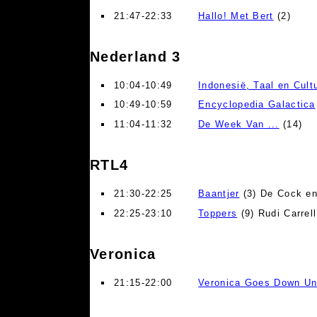
21:47-22:33
Hallo! Met Bert
(2)
Nederland 3
10:04-10:49
Indonesië, Taal en Cult
10:49-10:59
Encyclopedia Galactica
11:04-11:32
De Week Van ...
(14)
RTL4
21:30-22:25
Baantjer
(3) De Cock en
22:25-23:10
Toppers
(9) Rudi Carrell
Veronica
21:15-22:00
Veronica Goes Down Un