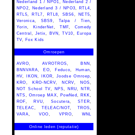
Nederland 1 / NPO1
,
Nederland 2 /
NPO2
,
Nederland 3 / NPO3
,
RTL4
,
RTL5
,
RTL7
,
RTL8
,
SBS6
,
NET5
,
Veronica
,
SBS9
,
Talpa / Tien
,
Yorin
,
KinderNet
,
TMF
,
Comedy
Central
,
Jetix
,
BVN
,
TV10
,
Europa
TV
,
Fox Kids
Omroepen
AVRO
,
AVROTROS
,
BNN
,
BNNVARA
,
EO
,
Feduco
,
Human
,
HV
,
IKON
,
IKOR
,
Joodse Omroep
,
KRO
,
KRO-NCRV
,
NCRV
,
NOS
,
NOT School TV
,
NPS
,
NRU
,
NTR
,
NTS
,
Omroep MAX
,
PowNed
,
RKK
,
ROF
,
RVU
,
Socutera
,
STER
,
TELEAC
,
TELEAC/NOT
,
TROS
,
VARA
,
VOO
,
VPRO
,
WNL
Online leden (reputatie)