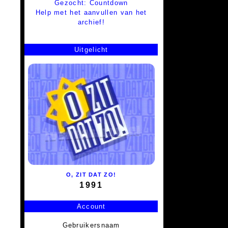
Gezocht: Countdown
Help met het aanvullen van het
archief!
Uitgelicht
O, ZIT DAT ZO!
1991
Account
Gebruikersnaam