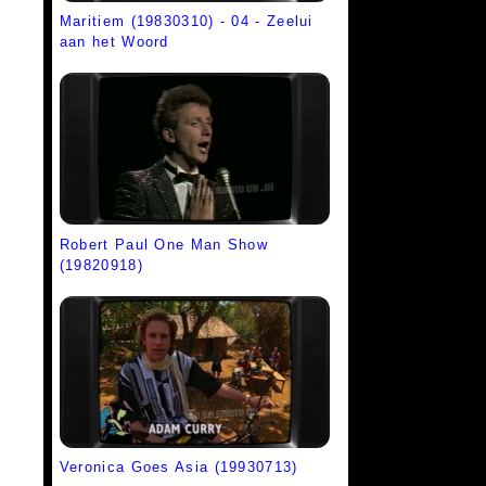
Maritiem (19830310) - 04 - Zeelui
aan het Woord
Robert Paul One Man Show
(19820918)
Veronica Goes Asia (19930713)