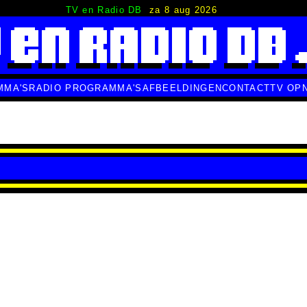
TV en Radio DB
za 8 aug 2026
MMA'S
RADIO PROGRAMMA'S
AFBEELDINGEN
CONTACT
TV OP