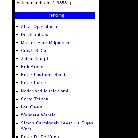
videoenaudio.nl (+68581)
Trending
Alice Oppenheim
De Schatkast
Muziek voor Miljoenen
Cruyff & Co
Johan Cruijff
Erik Arens
Beter Laat dan Nooit
Peter Faber
Nederland Muziekland
Carry Tefsen
Lou Geels
Wondere Wereld
Simon Carmiggelt Leest uit Eigen
Werk
Peter R. De Vries,