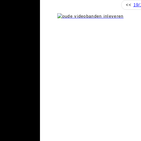
<<
19/