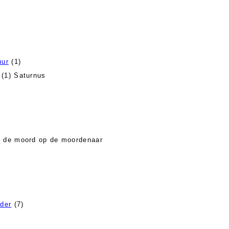
uur
(1)
(1) Saturnus
 de moord op de moordenaar
der
(7)