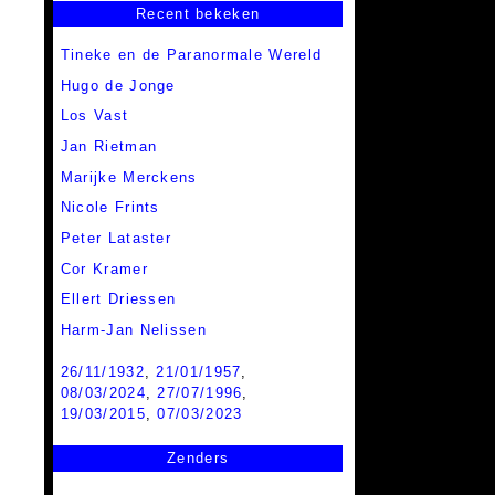
Recent bekeken
Tineke en de Paranormale Wereld
Hugo de Jonge
Los Vast
Jan Rietman
Marijke Merckens
Nicole Frints
Peter Lataster
Cor Kramer
Ellert Driessen
Harm-Jan Nelissen
26/11/1932
,
21/01/1957
,
08/03/2024
,
27/07/1996
,
19/03/2015
,
07/03/2023
Zenders