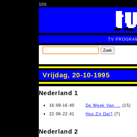
100
TV PROGRA
Zoek
Vrijdag, 20-10-1995
Nederland 1
16:09-16:40
De Week Van ...
(15)
22:06-22:41
Hoe Zit Dat?
(7)
Nederland 2