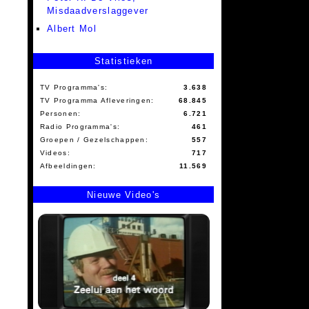
Misdaadverslaggever
Albert Mol
Statistieken
TV Programma's:
3.638
TV Programma Afleveringen:
68.845
Personen:
6.721
Radio Programma's:
461
Groepen / Gezelschappen:
557
Videos:
717
Afbeeldingen:
11.569
Nieuwe Video's