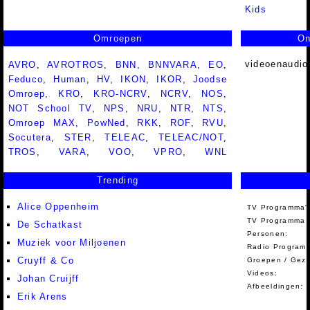
Kids
Omroepen
On
videoenaudio
AVRO
,
AVROTROS
,
BNN
,
BNNVARA
,
EO
,
Feduco
,
Human
,
HV
,
IKON
,
IKOR
,
Joodse
Omroep
,
KRO
,
KRO-NCRV
,
NCRV
,
NOS
,
NOT School TV
,
NPS
,
NRU
,
NTR
,
NTS
,
Omroep MAX
,
PowNed
,
RKK
,
ROF
,
RVU
,
Socutera
,
STER
,
TELEAC
,
TELEAC/NOT
,
TROS
,
VARA
,
VOO
,
VPRO
,
WNL
Trending
Alice Oppenheim
TV Programma'
TV Programma A
De Schatkast
Personen:
Muziek voor Miljoenen
Radio Programm
Cruyff & Co
Groepen / Gez
Videos:
Johan Cruijff
Afbeeldingen:
Erik Arens