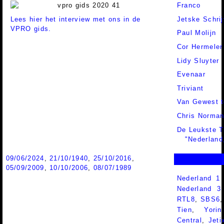
Franco
Lees hier het interview met ons in de
Jetske Schrij
VPRO gids.
Paul Molijn
Cor Hermeler
Lidy Sluyter
Evenaar
Triviant
Van Gewest t
Chris Norma
De Leukste T
"Nederland,
09/06/2024
,
21/10/1940
,
25/10/2016
,
05/09/2009
,
10/10/2006
,
08/07/1989
Nederland 1
Nederland 
RTL8
,
SBS6
Tien
,
Yorin
Central
,
Jeti