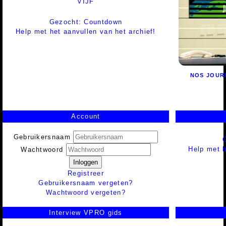
VIJF
Gezocht: Countdown
Help met het aanvullen van het archief!
NOS JOUR
Account
Gebruikersnaam
Help met h
Wachtwoord
Inloggen
Registreer
Gebruikersnaam vergeten?
Wachtwoord vergeten?
Interview VPRO gids