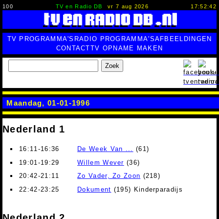
100
TV en Radio DB
vr 7 aug 2026
17:52:43
TV PROGRAMMA'S
RADIO PROGRAMMA'S
AFBEELDINGEN
CONTACT
TV OPNAME MAKEN
Zoek
Maandag, 01-01-1996
Nederland 1
16:11-16:36
De Week Van ...
(61)
19:01-19:29
Willem Wever
(36)
20:42-21:11
Zo Vader, Zo Zoon
(218)
22:42-23:25
Dokument
(195) Kinderparadijs
Nederland 2