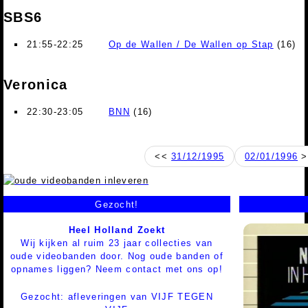
SBS6
21:55-22:25
Op de Wallen / De Wallen op Stap
(16)
Veronica
22:30-23:05
BNN
(16)
<<
31/12/1995
02/01/1996
>
Gezocht!
Heel Holland Zoekt
Wij kijken al ruim 23 jaar collecties van
oude videobanden door. Nog oude banden of
opnames liggen? Neem contact met ons op!
Gezocht: afleveringen van VIJF TEGEN