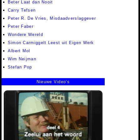
Beter Laat dan Nooit
Carry Tefsen
Peter R. De Vries, Misdaadverslaggever
Peter Faber
Wondere Wereld
Simon Carmiggelt Leest uit Eigen Werk
Albert Mol
Wim Neijman
Stefan Pop
Nieuwe Video's