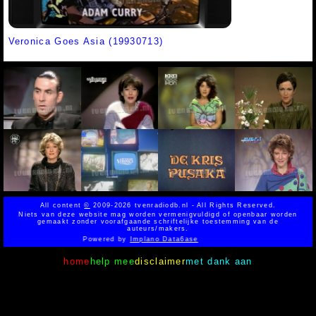
Veronica Goes Asia (19930713)
All content
©
2009-2026 tvenradiodb.nl - All Rights Reserved.
Niets van deze website mag worden vermenigvuldigd of openbaar worden
gemaakt zonder voorafgaande schriftelijke toestemming van de
auteurs/makers.
Powered by
Implano Data6ase
home
help mee
disclaimer
met dank aan