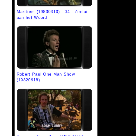
Maritiem (19830310) - 04 - Zeelui
aan het Woord
Robert Paul One Man Show
(19820918)