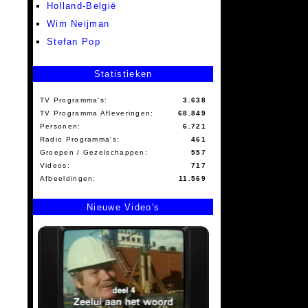
Holland-België
Wim Neijman
Stefan Pop
Statistieken
TV Programma's:
3.638
TV Programma Afleveringen:
68.849
Personen:
6.721
Radio Programma's:
461
Groepen / Gezelschappen:
557
Videos:
717
Afbeeldingen:
11.569
Nieuwe Video's