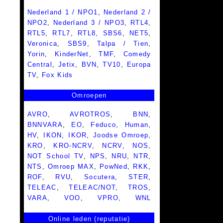
Nederland 1 / NPO1
,
Nederland 2 /
NPO2
,
Nederland 3 / NPO3
,
RTL4
,
RTL5
,
RTL7
,
RTL8
,
SBS6
,
NET5
,
Veronica
,
SBS9
,
Talpa / Tien
,
Yorin
,
KinderNet
,
TMF
,
Comedy
Central
,
Jetix
,
BVN
,
TV10
,
Europa
TV
,
Fox Kids
Omroepen
AVRO
,
AVROTROS
,
BNN
,
BNNVARA
,
EO
,
Feduco
,
Human
,
HV
,
IKON
,
IKOR
,
Joodse Omroep
,
KRO
,
KRO-NCRV
,
NCRV
,
NOS
,
NOT School TV
,
NPS
,
NRU
,
NTR
,
NTS
,
Omroep MAX
,
PowNed
,
RKK
,
ROF
,
RVU
,
Socutera
,
STER
,
TELEAC
,
TELEAC/NOT
,
TROS
,
VARA
,
VOO
,
VPRO
,
WNL
Online leden (reputatie)