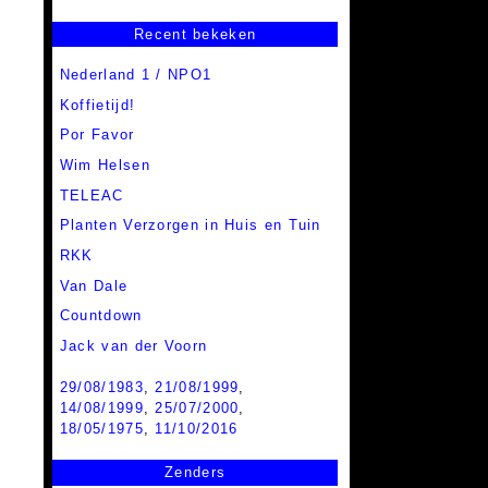
Recent bekeken
Nederland 1 / NPO1
Koffietijd!
Por Favor
Wim Helsen
TELEAC
Planten Verzorgen in Huis en Tuin
RKK
Van Dale
Countdown
Jack van der Voorn
29/08/1983
,
21/08/1999
,
14/08/1999
,
25/07/2000
,
18/05/1975
,
11/10/2016
Zenders