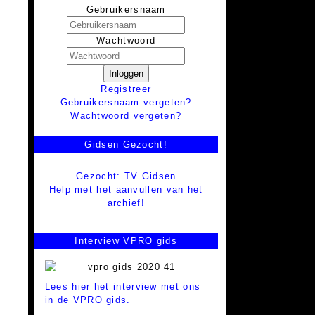
Gebruikersnaam
Wachtwoord
Inloggen
Registreer
Gebruikersnaam vergeten?
Wachtwoord vergeten?
Gidsen Gezocht!
Gezocht: TV Gidsen
Help met het aanvullen van het
archief!
Interview VPRO gids
Lees hier het interview met ons
in de VPRO gids.