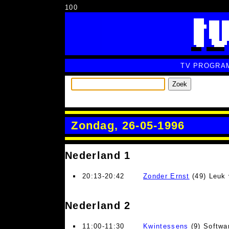
100
TV PROGRA
Zoek
Zondag, 26-05-1996
Nederland 1
20:13-20:42
Zonder Ernst
(49) Leuk 
Nederland 2
11:00-11:30
Kwintessens
(9) Softwar