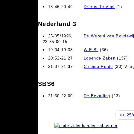
18:46-20:49
Drie is Te Veel
(1)
Nederland 3
25/05/1996,
De Wereld van Boudewi
23:35-00:15
19:04-19:38
W.E.B.
(36)
20:52-21:27
Lopende Zaken
(137)
21:37-21:37
Cinema Perdu
(30) Vlie
SBS6
21:30-22:00
De Bevalling
(23)
<<
25/