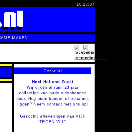
10:27:08
NAME MAKEN
Gezocht!
Heel Holland Zoekt
Wij kijken al ruim 23 jaar
collecties van oude videobanden
door. Nog oude banden of opnames
liggen? Neem contact met ons op!
Gezocht: afleveringen van VIJF
TEGEN VIJF