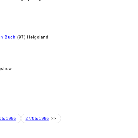
jn Buch
(97) Helgoland
gshow
05/1996
27/05/1996
>>