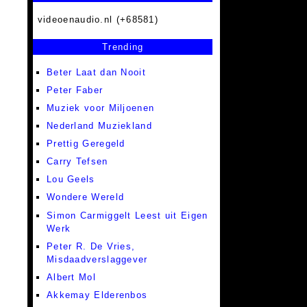
videoenaudio.nl (+68581)
Trending
Beter Laat dan Nooit
Peter Faber
Muziek voor Miljoenen
Nederland Muziekland
Prettig Geregeld
Carry Tefsen
Lou Geels
Wondere Wereld
Simon Carmiggelt Leest uit Eigen
Werk
Peter R. De Vries,
Misdaadverslaggever
Albert Mol
Akkemay Elderenbos