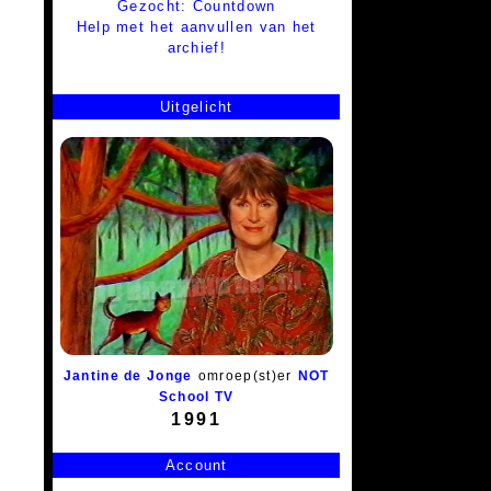
Gezocht: Countdown
Help met het aanvullen van het
archief!
Uitgelicht
Jantine de Jonge
omroep(st)er
NOT
School TV
1991
Account