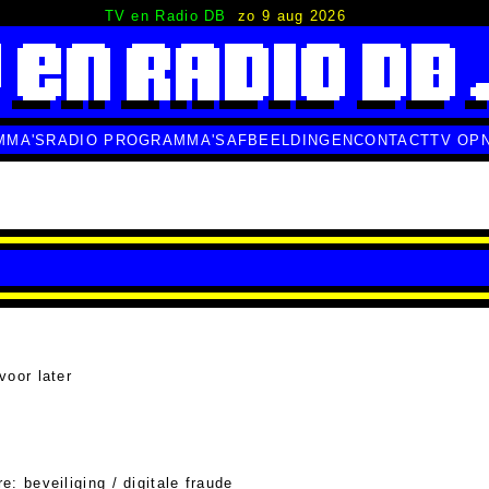
TV en Radio DB
zo 9 aug 2026
MMA'S
RADIO PROGRAMMA'S
AFBEELDINGEN
CONTACT
TV OP
voor later
e: beveiliging / digitale fraude