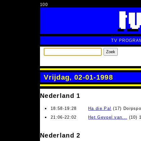
100
TV PROGRA
Zoek
Vrijdag, 02-01-1998
Nederland 1
18:58-19:28
Ha die Pa!
(17) Dorpspol
21:06-22:02
Het Gevoel van...
(10) 
Nederland 2