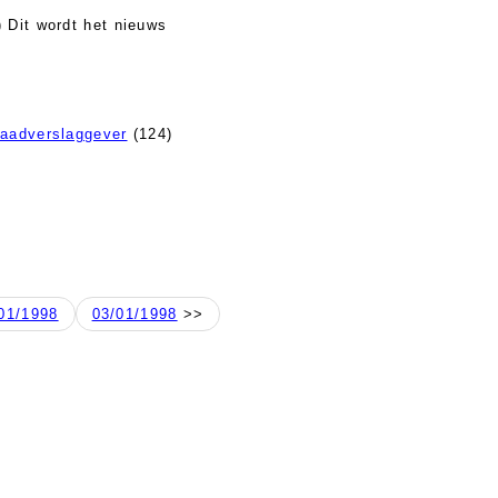
 Dit wordt het nieuws
daadverslaggever
(124)
01/1998
03/01/1998
>>