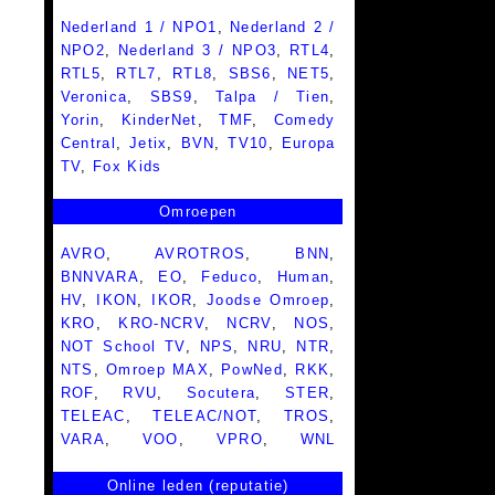
Nederland 1 / NPO1
,
Nederland 2 /
NPO2
,
Nederland 3 / NPO3
,
RTL4
,
RTL5
,
RTL7
,
RTL8
,
SBS6
,
NET5
,
Veronica
,
SBS9
,
Talpa / Tien
,
Yorin
,
KinderNet
,
TMF
,
Comedy
Central
,
Jetix
,
BVN
,
TV10
,
Europa
TV
,
Fox Kids
Omroepen
AVRO
,
AVROTROS
,
BNN
,
BNNVARA
,
EO
,
Feduco
,
Human
,
HV
,
IKON
,
IKOR
,
Joodse Omroep
,
KRO
,
KRO-NCRV
,
NCRV
,
NOS
,
NOT School TV
,
NPS
,
NRU
,
NTR
,
NTS
,
Omroep MAX
,
PowNed
,
RKK
,
ROF
,
RVU
,
Socutera
,
STER
,
TELEAC
,
TELEAC/NOT
,
TROS
,
VARA
,
VOO
,
VPRO
,
WNL
Online leden (reputatie)