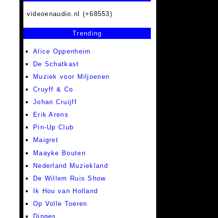
videoenaudio.nl (+68553)
Trending
Alice Oppenheim
De Schatkast
Muziek voor Miljoenen
Cruyff & Co
Johan Cruijff
Erik Arens
Pin-Up Club
Maigret
Maayke Bouten
Nederland Muziekland
De Willem Ruis Show
Ik Hou van Holland
Op Volle Toeren
Dinges