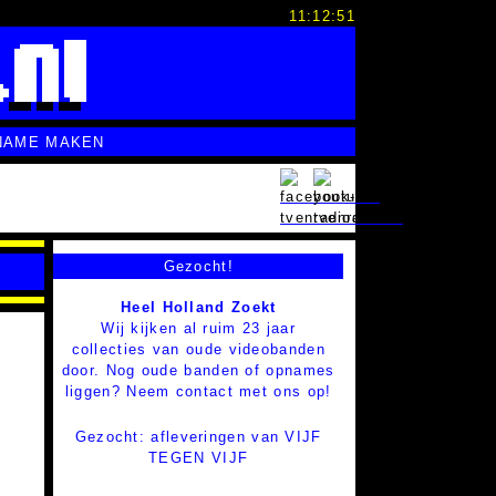
11:12:52
NAME MAKEN
Gezocht!
Heel Holland Zoekt
Wij kijken al ruim 23 jaar
collecties van oude videobanden
door. Nog oude banden of opnames
liggen? Neem contact met ons op!
Gezocht: afleveringen van VIJF
TEGEN VIJF