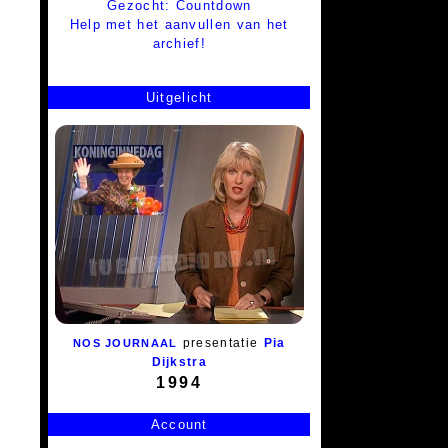
Gezocht: Countdown
Help met het aanvullen van het
archief!
Uitgelicht
presentatie
Pia
NOS JOURNAAL
Dijkstra
1994
Account