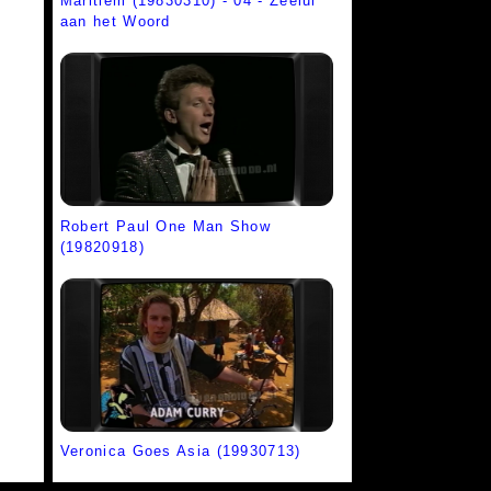
Maritiem (19830310) - 04 - Zeelui
aan het Woord
Robert Paul One Man Show
(19820918)
Veronica Goes Asia (19930713)