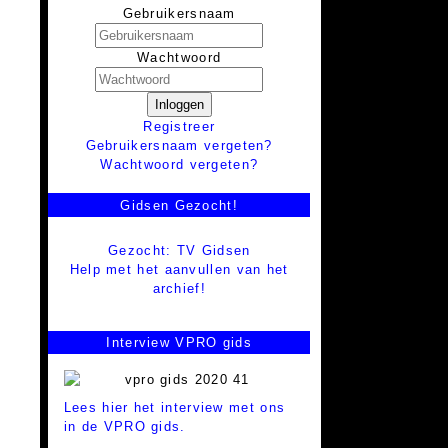
Gebruikersnaam
Wachtwoord
Inloggen
Registreer
Gebruikersnaam vergeten?
Wachtwoord vergeten?
Gidsen Gezocht!
Gezocht: TV Gidsen
Help met het aanvullen van het
archief!
Interview VPRO gids
Lees hier het interview met ons
in de VPRO gids.