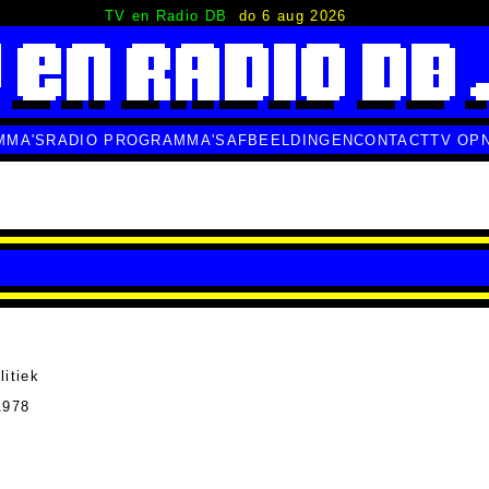
TV en Radio DB
do 6 aug 2026
MMA'S
RADIO PROGRAMMA'S
AFBEELDINGEN
CONTACT
TV OP
itiek
1978