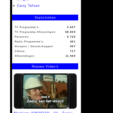
Carry Tefsen
Statistieken
TV Programma's:
3.637
TV Programma Afleveringen:
68.835
Personen:
6.720
Radio Programma's:
461
Groepen / Gezelschappen:
557
Videos:
717
Afbeeldingen:
11.569
Nieuwe Video's