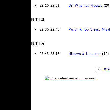
22:10-22:51
Dit Was het Nieuws
(20)
RTL4
22:30-22:45
Peter R. De Vries, Mis
RTL5
22:45-23:15
Nieuws & Nonsens
(10)
<<
01/