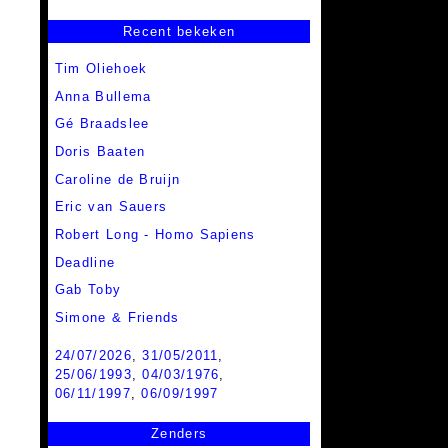
Recent bekeken
Tim Oliehoek
Anna Bullema
Gé Braadslee
Doris Baaten
Caroline de Bruijn
Eric van Sauers
Robert Long - Homo Sapiens
Deadline
Gab Toby
Simone & Friends
24/07/2026
,
31/05/2011
,
25/06/1993
,
04/03/1976
,
06/11/1997
,
06/09/1997
Zenders