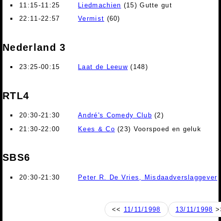
11:15-11:25
Liedmachien
(15) Gutte gut
22:11-22:57
Vermist
(60)
Nederland 3
23:25-00:15
Laat de Leeuw
(148)
RTL4
20:30-21:30
André's Comedy Club
(2)
21:30-22:00
Kees & Co
(23) Voorspoed en geluk
SBS6
20:30-21:30
Peter R. De Vries, Misdaadverslaggever
<<
11/11/1998
13/11/1998
>