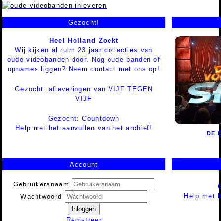
Gezocht!
Heel Holland Zoekt
Wij kijken al ruim 23 jaar collecties van
oude videobanden door. Nog oude banden of
opnames liggen? Neem contact met ons op!
Gezocht: afleveringen van VIJF TEGEN
VIJF
Gezocht: Countdown
Help met het aanvullen van het archief!
DE 
Account
Gebruikersnaam
Help met h
Wachtwoord
Inloggen
Registreer