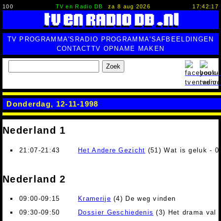
100
TV en Radio DB
za 8 aug 2026
17:42:17
TV PROGRAMMA'S
RADIO PROGRAMMA'S
AFBEELDINGEN
CONTACT
TV OPNAME MAKEN
Zoek
Donderdag, 12-11-1998
Nederland 1
21:07-21:43
Het Andere Gezicht
(51) Wat is geluk - 0
Nederland 2
09:00-09:15
Kramerije
(4) De weg vinden
09:30-09:50
Dossier Geschiedenis
(3) Het drama val 