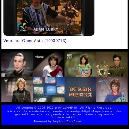
Veronica Goes Asia (19930713)
All content
©
2009-2026 tvenradiodb.nl - All Rights Reserved.
Niets van deze website mag worden vermenigvuldigd of openbaar worden
gemaakt zonder voorafgaande schriftelijke toestemming van de
auteurs/makers.
Powered by
Implano Data6ase