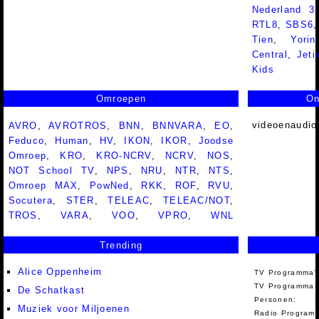
Nederland 
RTL8
,
SBS6
Tien
,
Yorin
Central
,
Jeti
Kids
Omroepen
On
videoenaudio
AVRO
,
AVROTROS
,
BNN
,
BNNVARA
,
EO
,
Feduco
,
Human
,
HV
,
IKON
,
IKOR
,
Joodse
Omroep
,
KRO
,
KRO-NCRV
,
NCRV
,
NOS
,
NOT School TV
,
NPS
,
NRU
,
NTR
,
NTS
,
Omroep MAX
,
PowNed
,
RKK
,
ROF
,
RVU
,
Socutera
,
STER
,
TELEAC
,
TELEAC/NOT
,
TROS
,
VARA
,
VOO
,
VPRO
,
WNL
Trending
Alice Oppenheim
TV Programma'
TV Programma A
De Schatkast
Personen:
Muziek voor Miljoenen
Radio Programm