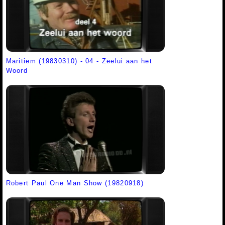
Maritiem (19830310) - 04 - Zeelui aan het
Woord
Robert Paul One Man Show (19820918)