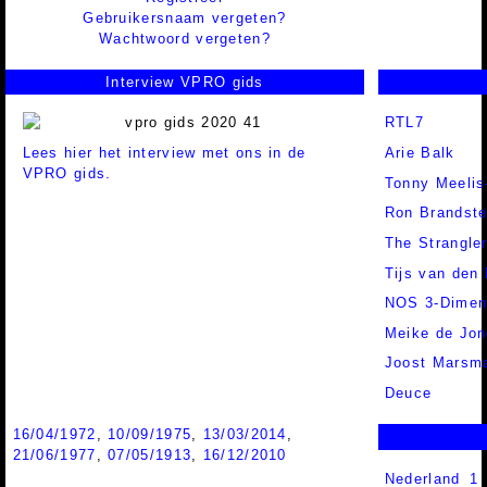
Gebruikersnaam vergeten?
Wachtwoord vergeten?
Interview VPRO gids
RTL7
Lees hier het interview met ons in de
Arie Balk
VPRO gids.
Tonny Meeli
Ron Brandste
The Strangle
Tijs van den 
NOS 3-Dimen
Meike de Jon
Joost Marsm
Deuce
16/04/1972
,
10/09/1975
,
13/03/2014
,
21/06/1977
,
07/05/1913
,
16/12/2010
Nederland 1