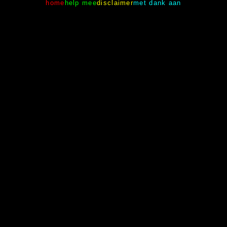
home
help mee
disclaimer
met dank aan