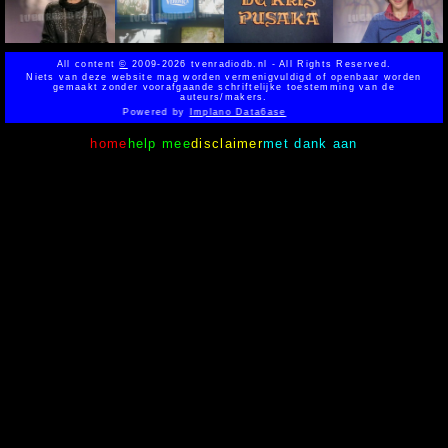
All content
©
2009-2026 tvenradiodb.nl - All Rights Reserved.
Niets van deze website mag worden vermenigvuldigd of openbaar worden
gemaakt zonder voorafgaande schriftelijke toestemming van de
auteurs/makers.
Powered by
Implano Data6ase
home
help mee
disclaimer
met dank aan