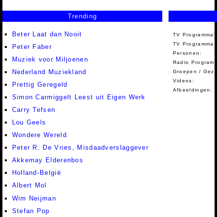
Trending
Beter Laat dan Nooit
TV Programma'
TV Programma A
Peter Faber
Personen:
Muziek voor Miljoenen
Radio Programm
Nederland Muziekland
Groepen / Gez
Videos:
Prettig Geregeld
Afbeeldingen:
Simon Carmiggelt Leest uit Eigen Werk
Carry Tefsen
Lou Geels
Wondere Wereld
Peter R. De Vries, Misdaadverslaggever
Akkemay Elderenbos
Holland-België
Albert Mol
Wim Neijman
Stefan Pop