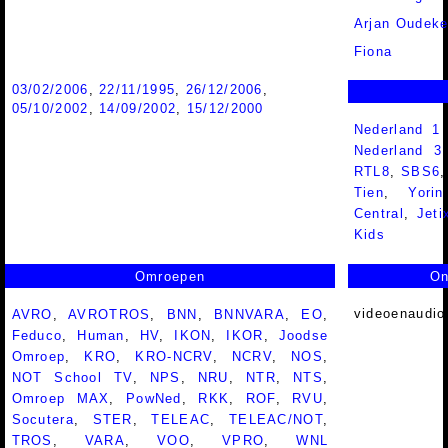
Arjan Oudeke
Fiona
03/02/2006
,
22/11/1995
,
26/12/2006
,
05/10/2002
,
14/09/2002
,
15/12/2000
Nederland 1
Nederland 
RTL8
,
SBS6
Tien
,
Yorin
Central
,
Jeti
Kids
Omroepen
On
videoenaudio
AVRO
,
AVROTROS
,
BNN
,
BNNVARA
,
EO
,
Feduco
,
Human
,
HV
,
IKON
,
IKOR
,
Joodse
Omroep
,
KRO
,
KRO-NCRV
,
NCRV
,
NOS
,
NOT School TV
,
NPS
,
NRU
,
NTR
,
NTS
,
Omroep MAX
,
PowNed
,
RKK
,
ROF
,
RVU
,
Socutera
,
STER
,
TELEAC
,
TELEAC/NOT
,
TROS
,
VARA
,
VOO
,
VPRO
,
WNL