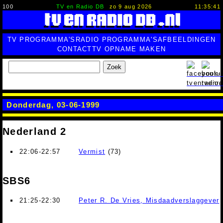
100
TV en Radio DB
zo 9 aug 2026
11:35:42
TV PROGRAMMA'S
RADIO PROGRAMMA'S
AFBEELDINGEN
CONTACT
TV OPNAME MAKEN
Zoek
Donderdag, 03-06-1999
Nederland 2
22:06-22:57
Vermist
(73)
SBS6
21:25-22:30
Peter R. De Vries, Misdaadverslaggever