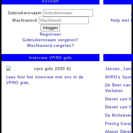
Account
Gebruikersnaam
Help met h
Wachtwoord
Inloggen
Registreer
Gebruikersnaam vergeten?
Wachtwoord vergeten?
Interview VPRO gids
Jansen, Jan
Lees hier het interview met ons in de
AVRO's Spor
VPRO gids.
De Beer van 
Verhalen
Dieren van h
Dieren van V
De Brillekoke
Prettig Gereg
Ahmet Öğreti