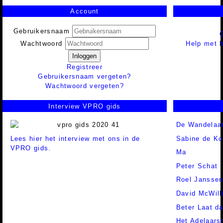
Account
Gebruikersnaam
Help met h
Wachtwoord
Inloggen
Registreer
Gebruikersnaam vergeten?
Wachtwoord vergeten?
Interview VPRO gids
De Wandelaa
Lees hier het interview met ons in de
Sabine de Ko
VPRO gids.
Ma
Peter Schat
Roel Jansse
David McWill
Beter Laat d
Het Adelaars