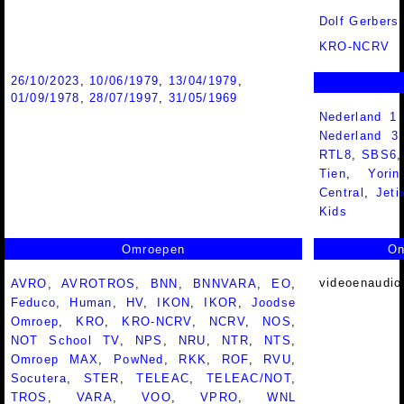
Dolf Gerbers
KRO-NCRV
26/10/2023
,
10/06/1979
,
13/04/1979
,
01/09/1978
,
28/07/1997
,
31/05/1969
Nederland 1
Nederland 
RTL8
,
SBS6
Tien
,
Yorin
Central
,
Jeti
Kids
Omroepen
On
videoenaudio
AVRO
,
AVROTROS
,
BNN
,
BNNVARA
,
EO
,
Feduco
,
Human
,
HV
,
IKON
,
IKOR
,
Joodse
Omroep
,
KRO
,
KRO-NCRV
,
NCRV
,
NOS
,
NOT School TV
,
NPS
,
NRU
,
NTR
,
NTS
,
Omroep MAX
,
PowNed
,
RKK
,
ROF
,
RVU
,
Socutera
,
STER
,
TELEAC
,
TELEAC/NOT
,
TROS
,
VARA
,
VOO
,
VPRO
,
WNL