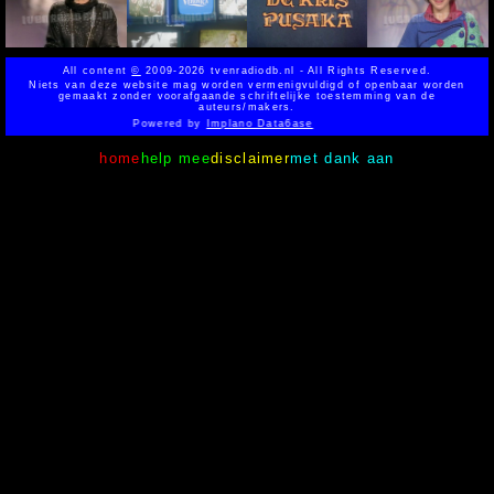
All content
©
2009-2026 tvenradiodb.nl - All Rights Reserved.
Niets van deze website mag worden vermenigvuldigd of openbaar worden
gemaakt zonder voorafgaande schriftelijke toestemming van de
auteurs/makers.
Powered by
Implano Data6ase
home
help mee
disclaimer
met dank aan