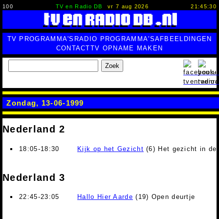
100
TV en Radio DB
vr 7 aug 2026
21:45:31
TV PROGRAMMA'S
RADIO PROGRAMMA'S
AFBEELDINGEN
CONTACT
TV OPNAME MAKEN
Zoek
Zondag, 13-06-1999
Nederland 2
18:05-18:30
Kijk op het Gezicht
(6) Het gezicht in de
Nederland 3
22:45-23:05
Hallo Hier Aarde
(19) Open deurtje