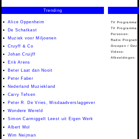
Trending
Alice Oppenheim
TV Programma'
TV Programma A
De Schatkast
Personen:
Muziek voor Miljoenen
Radio Programm
Cruyff & Co
Groepen / Gez
Videos:
Johan Cruijff
Afbeeldingen:
Erik Arens
Beter Laat dan Nooit
Peter Faber
Nederland Muziekland
Carry Tefsen
Peter R. De Vries, Misdaadverslaggever
Wondere Wereld
Simon Carmiggelt Leest uit Eigen Werk
Albert Mol
Wim Neijman